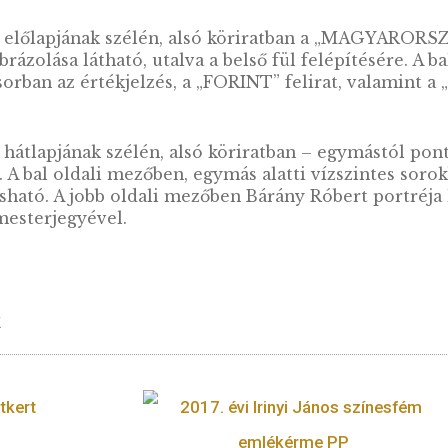
2012. évi Szent-Györgyi Albert
2012. évi S
ezüst emlékérme PP
ezüst 
ÉRTES
14.000
Ft
VÁSÁRLÁS
876-1936) magyar származású osztrák orvos, egy
si Nobel-díjjal tüntették ki.
érme előlapjának szélén, alsó köriratban a „
cső ábrázolása látható, utalva a belső fül felé