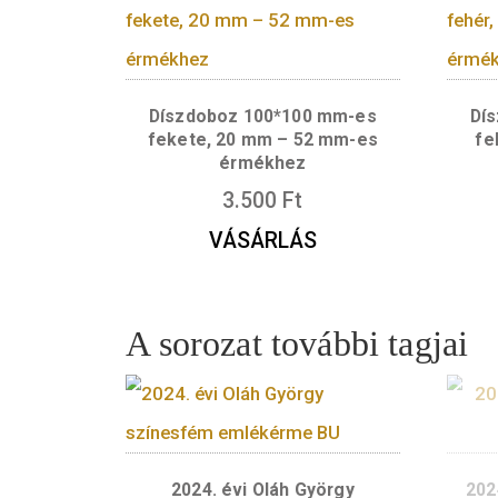
Érdekelhetnek még
Díszdoboz 100*100 mm-es
fekete, 20 mm – 52 mm-es
érmékhez
3.500
Ft
VÁSÁRLÁS