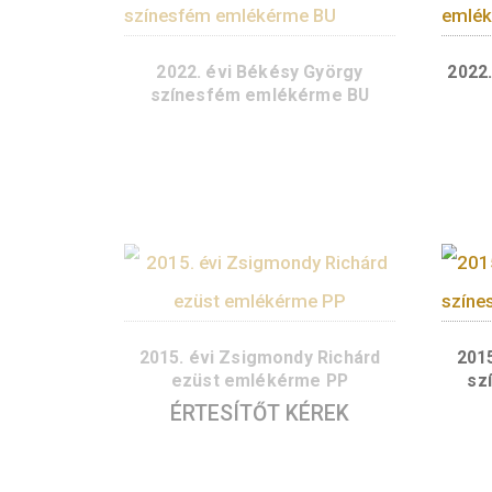
2024. évi Karikó Katalin ezüst
emlékérme PP
14.000
Ft
VÁSÁRLÁS
2022. évi Békésy György
színesfém emlékérme BU