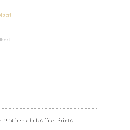
árány Róbert ezüst
2013. évi Wigner Jenő e
ékérme PP
emlékérme PP
ÍTŐT KÉREK
14.000
Ft
VÁSÁRLÁS