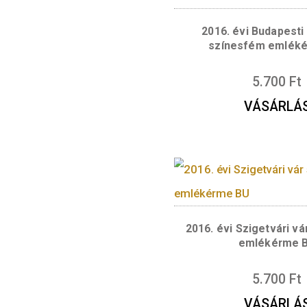
zárt három vízsz
olvasható.
Hátlap:
Az emlék
„1914” felirat o
„1876-1936” feli
Fanni tervezőmű
Kapcsolódó te