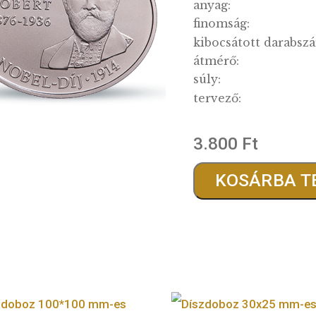
minősé
kibocsát
anyag:
finomsá
kibocsá
átmérő:
súly:
tervező
3.80
KO