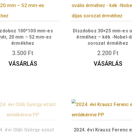
…
Díszdoboz 100*100 mm-es
Díszdoboz 
fehér, 20 mm – 52 mm-es
érméhez –
érmékhez
soroz
3.500
Ft
VÁSÁRLÁS
V