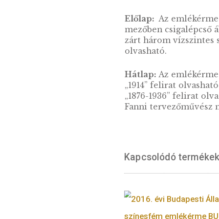
2013. évi Wigner Jenő ezüst
emlékérme BU
ÉRTESÍTŐT KÉREK
LEÍRÁS
Bárány Róbert (1
kutatásaiért orvo
Előlap:
Az emlék
mezőben csigalép