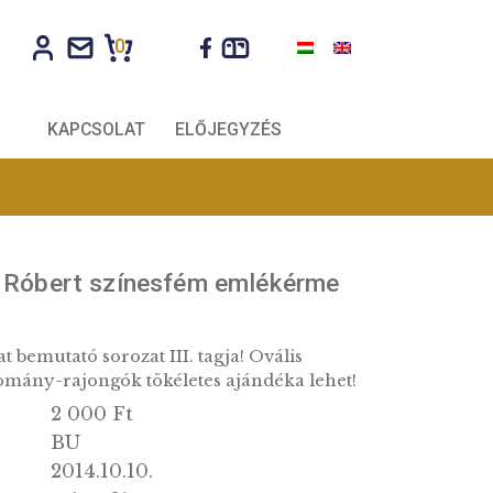
0
CÉGEKNEK
KAPCSOLAT
ELŐJEGYZÉS
 évi Bárány Róbert színesfém emlékér
obel díjasokat bemutató sorozat III. tagja! Ovális
udósok és tudomány-rajongók tökéletes ajándéka l
2 000 Ft
k: