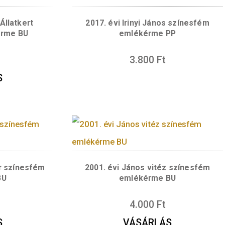
intes sorban az értékjelzés, a „FORINT” felirat,
érme hátlapjának szélén, alsó köriratban – eg
lvasható. A bal oldali mezőben, egymás alatti 
rat olvasható. A jobb oldali mezőben Bárány Rób
vész mesterjegyével.
rmékek