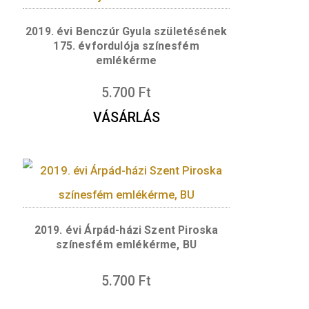
 valamint a „BP.” verdejel és a „2014” verési é
ymástól ponttal elválasztva – a „NOBEL-DÍJ” é
vízszintes sorokban a „BÁRÁNY”, a „RÓBERT” és a
ert portréja látható, a portré jobb vállán Véko