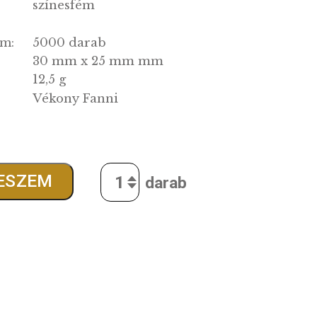
BU
g:
2014.10.10.
ás:
színesfém
g:
5000 darab
tott darabszám:
30 mm x 25 mm mm
12,5 g
Vékony Fanni
:
0
Ft
Quantity
SÁRBA TESZEM