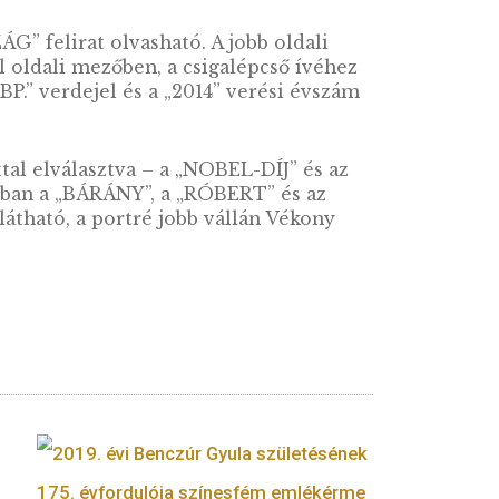
zent-Györgyi Albert
emlékérme BU
ÍTŐT KÉREK
etemi tanár. 1914-ben a belső fület érintő
MAGYARORSZÁG” felirat olvasható. A jobb oldal
pítésére. A bal oldali mezőben, a csigalépcső í