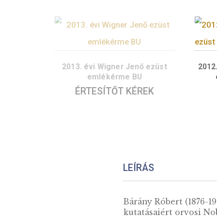
2015. évi Zsigmondy Richárd
ezüst emlékérme PP
ÉRTESÍTŐT KÉREK