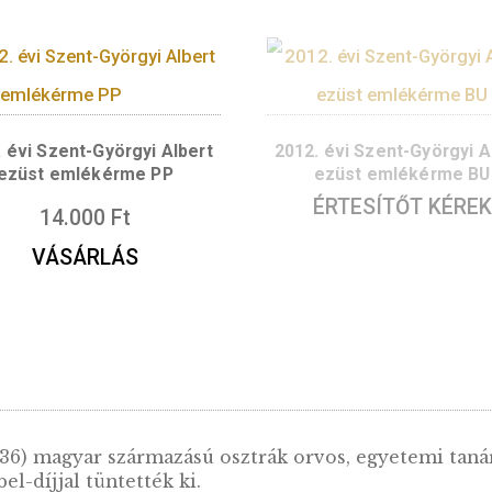
2015. évi Zsigmondy Richárd
2014. évi B
színesfém emlékérme BU
eml
ÉRTES
3.800
Ft
VÁSÁRLÁS