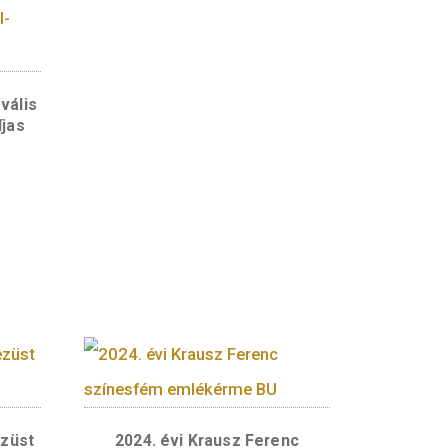
30×25 mm-es ovális
 kék -Nobel-díjas
at érméihez
2.200
Ft
ÁSÁRLÁS