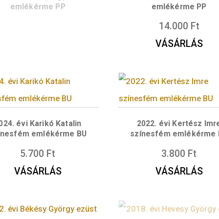
jai
2024. évi Oláh György ezüst
2024. évi K
emlékérme PP
eml
1
V