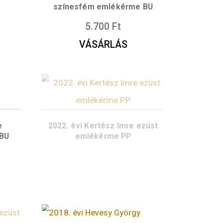
rausz Ferenc ezüst
2024. évi Krausz Fere
ékérme PP
színesfém emlékérme
4.000
Ft
5.700
Ft
ÁSÁRLÁS
VÁSÁRLÁS