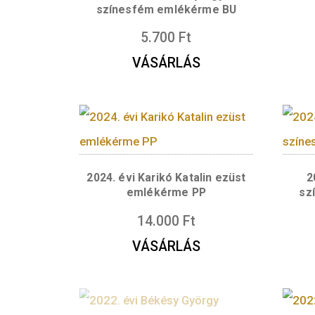
A sorozat további tag
2024. évi Oláh György
színesfém emlékérme BU
5.700
Ft
VÁSÁRLÁS