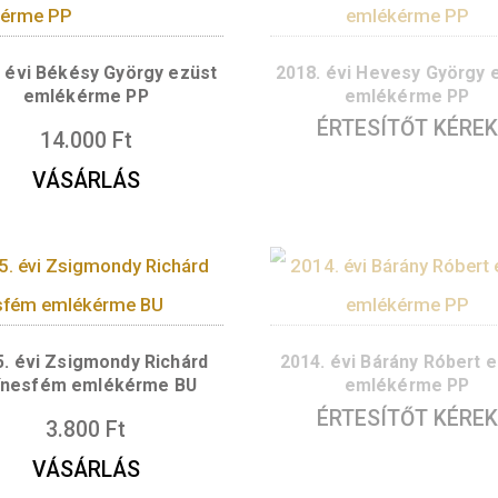
2024. évi Karikó Katalin
2022. é
színesfém emlékérme BU
színesfé
5.700
Ft
VÁSÁRLÁS
V
2022. évi Békésy György ezüst
2018. évi H
emlékérme PP
eml
ÉRTES
14.000
Ft
VÁSÁRLÁS