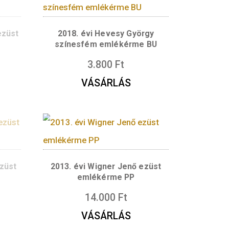
vi Kertész Imre
2022. évi Kertész Imre e
m emlékérme BU
emlékérme PP
3.800
Ft
ÁSÁRLÁS
evesy György ezüst
2018. évi Hevesy Györ
ékérme PP
színesfém emlékérme
ÍTŐT KÉREK
3.800
Ft
VÁSÁRLÁS