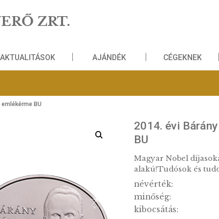
NZVERŐ ZRT.
AKTUALITÁSOK
AJÁNDÉK
 színesfém emlékérme BU
2014.
BU
Magyar N
alakú!T
névérté