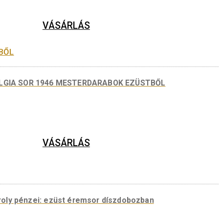
Mesterdarabok ezüstből – KORONA, dobozban
VÁSÁRLÁS
OSZTALGIA SOR 1946 MESTERDARABOK EZÜSTBŐL