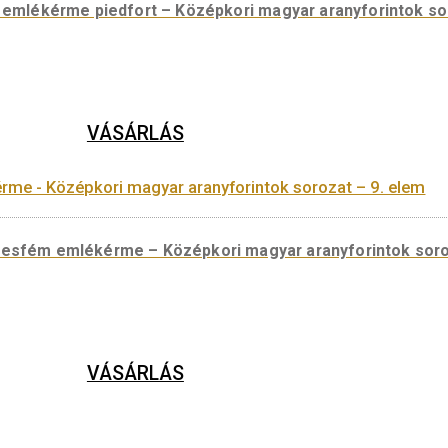
tja arany emlékérme (1 dukát) – Középkori magyar ar
VÁSÁRLÁS
tja arany emlékérme piedfort – Középkori magyar ar