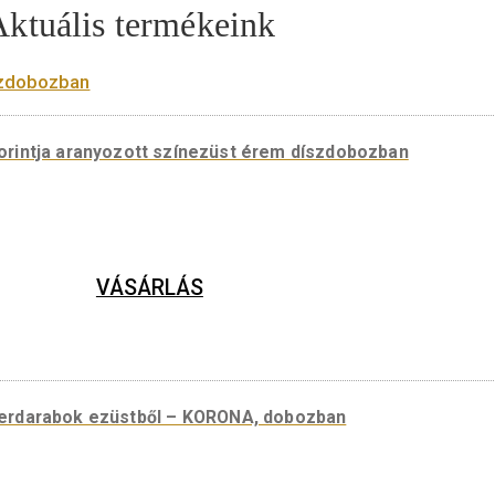
Aktuális termékeink
 aranyforintja aranyozott színezüst érem díszdobo
VÁSÁRLÁS