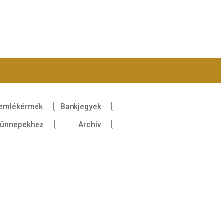
ékek
Arany emlékérmék
Bankjegyek
Családi ünnepekhez
Archív