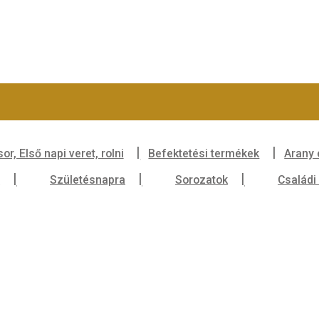
rgalmi sor, Első napi veret, rolni
Befektetési term
szórólap
Születésnapra
Sorozatok