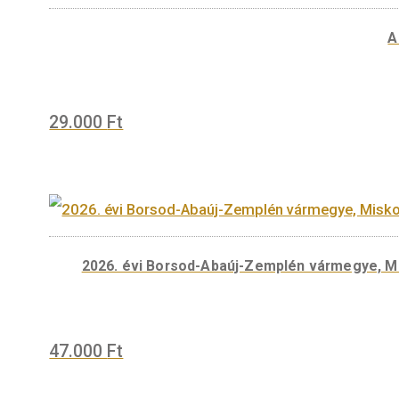
2026. évi I. Mátyás aranyfor
5.000
Ft