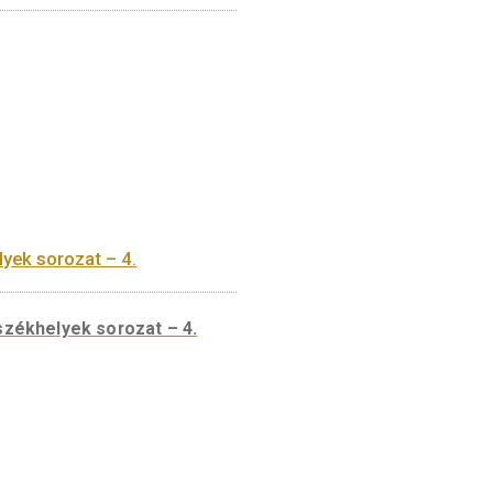
yforintok sorozat – 9. elem