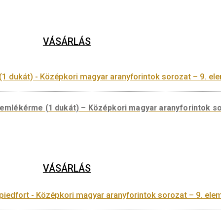
VÁSÁRLÁS
IV. Károly pénzei: ezüst éremsor díszdobozban
VÁSÁRLÁS