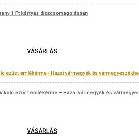
VÁSÁRLÁS
intja színesfém emlékérme – Középkori magyar aran
VÁSÁRLÁS
Arany 1 Ft kártyás díszcsomagolásban