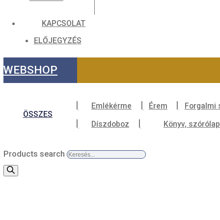
ÉREM
GÉPPARK
KAPCSOLAT
ELŐJEGYZÉS
WEBSHOP
Emlékérme
Érem
Fo
ÖSSZES
Díszdoboz
Könyv, 
Products search