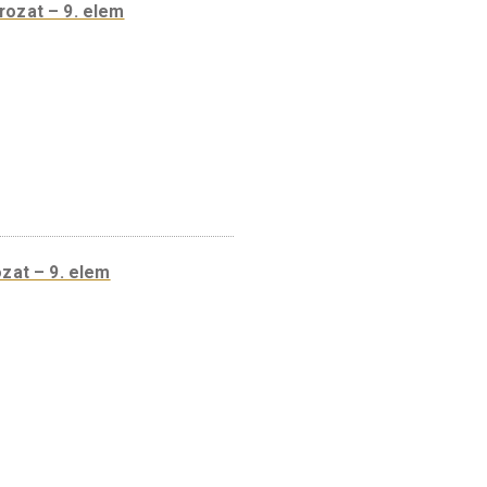
anyforintok sorozat – 9. elem
anyforintok sorozat – 9. elem