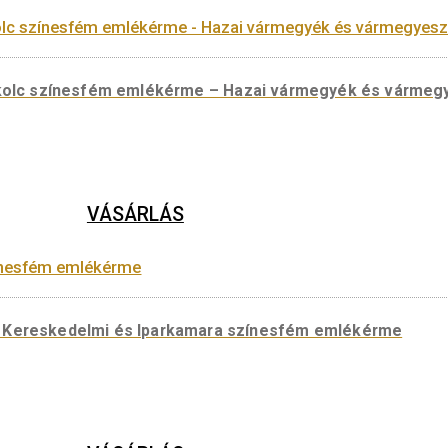
VÁSÁRLÁS
egye, Miskolc ezüst emlékérme – Hazai vármegyék
VÁSÁRLÁS