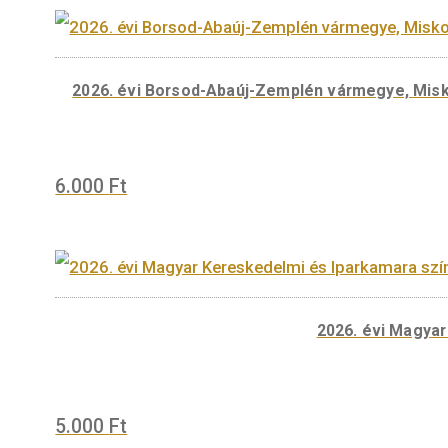
29.000
Ft
2026. évi Borsod-Abaúj-Zemplén várm
47.000
Ft