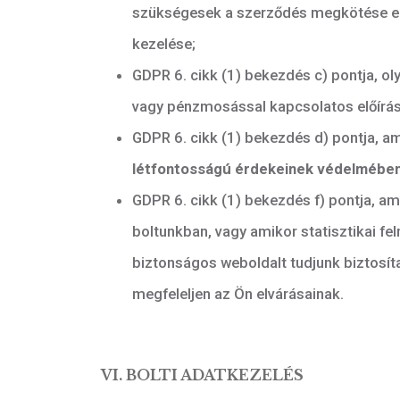
IV: AZ ADATVÉDELMI TISZTV
Név: Faragó Zoltán
E-mail:
adatvedelem@penzvero.
V. AZ ADATKEZELÉS JOGALAP
A személyes adatait a következő 
GDPR 6. cikk (1) bekezdésének a
GDPR 6. cikk (1) bekezdés b) po
vásárlásával, szolgáltatás igén
szükségesek a szerződés megköt