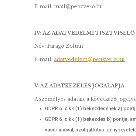
III. AZ ADATKEZELŐ ÉS ELÉ
Adatkezelő neve: Magyar Pénzver
Székhely: 1239 Budapest, Európa 
Telephely: 1054 Budapest, Báthory
Cégjegyzékszám: 01-10-041952
Telefonszám: 06-1/210-4436
E-mail: mail@penzvero.hu