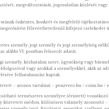
ozza meg, az adatkezelőt vagy az adatkezelő k
zhatja.
az adatkezelés valamely – különösen új techno
ére és céljaira, valószínűsíthetően magas kocká
atkezelő az adatkezelést megelőzően hatásvizsg
yes adatok védelmét hogyan érintik.
ág olyan sérülése, amely a továbbított, tárol
 elvesztését, megváltoztatását, jogosulatlan k
tt akaratának önkéntes, konkrét és megfelelő t
vagy a megerősítést félreérthetetlenül kifejező 
éhez.