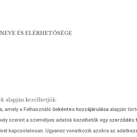
RHETŐSÉGE
ő Zrt.
utca 1.
 utca 7.