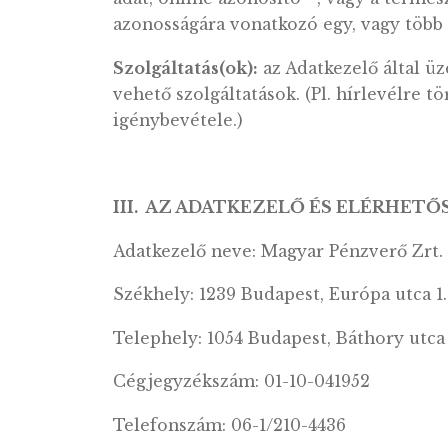
Felhasználó vagy Érintett:
az a t
regisztrál, és ennek keretében me
Harmadik fél:
az a természetes 
az érintettel, az adatkezelővel, 
irányítása alatt a személyes adat
Honlap(ok):
az Adatkezelő által 
Személyes adat:
azonosított vag
természetes személy, aki közvet
adat, online azonosító –, vagy a t
azonosságára vonatkozó egy, vagy
Szolgáltatás(ok):
az Adatkezelő á
vehető szolgáltatások. (Pl. hírle
igénybevétele.)