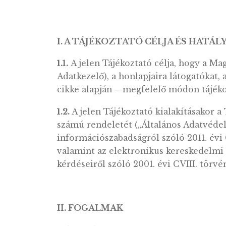
I. A TÁJÉKOZTATÓ CÉLJA ÉS 
1.1.
A jelen Tájékoztató célja, ho
Adatkezelő), a honlapjaira látoga
cikke alapján – megfelelő módon 
1.2.
A jelen Tájékoztató kialakítás
számú rendeletét („Általános Ad
információszabadságról szóló 2011.