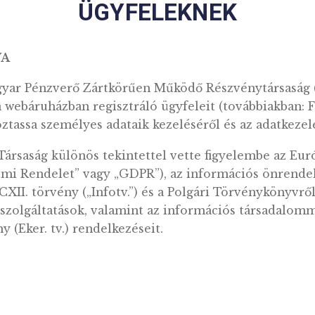
ÜGYFELEKNEK
HATÁLYA
gy a Magyar Pénzverő Zártkörűen Működő Részv
tókat, a webáruházban regisztráló ügyfeleit (to
tájékoztassa személyes adataik kezeléséről és 
akor a Társaság különös tekintettel vette figy
atvédelmi Rendelet” vagy „GDPR”), az informác
 évi CXII. törvény („Infotv.”) és a Polgári Törv