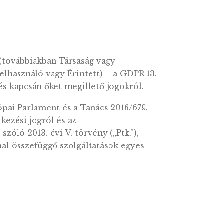
énytársaság (továbbiakban Társaság vagy
vábbiakban: Felhasználó vagy Érintett) – a GDP
az adatkezelés kapcsán őket megillető jogokról
elembe az Európai Parlament és a Tanács 2016/6
iós önrendelkezési jogról és az
énykönyvről szóló 2013. évi V. törvény („Ptk.”),