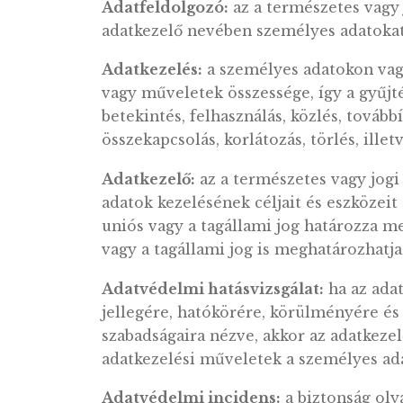
valamint az elektronikus kereske
kérdéseiről szóló 2001. évi CVIII.
II. FOGALMAK
Adatfeldolgozó:
az a természetes
adatkezelő nevében személyes ad
Adatkezelés:
a személyes adatok
vagy műveletek összessége, így a 
betekintés, felhasználás, közlés,
összekapcsolás, korlátozás, törlé
Adatkezelő:
az a természetes vag
adatok kezelésének céljait és es