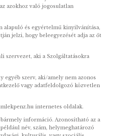
ijelölésére vonatkozó különös szempontokat az 
lógiákat alkalmazó – típusa, figyelemmel anna
zattal jár a természetes személyek jogaira és
álatot végez arra vonatkozóan, hogy a terveze
t vagy más módon kezelt személyes adatok vélet
özlését vagy az azokhoz való jogosulatlan
ájékoztatáson alapuló és egyértelmű kinyilván
cselekedet útján jelzi, hogy beleegyezését adja