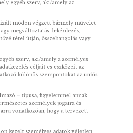
s társadalommal összefüggő szolgáltatások egy
ég vagy bármely egyéb szerv, aki/amely az
 nem automatizált módon végzett bármely műv
s, átalakítás vagy megváltoztatás, lekérdezés,
nő hozzáférhetővé tétel útján, összehangolás v
vagy bármely egyéb szerv, aki/amely a személy
zza. Ha az adatkezelés céljait és eszközeit az