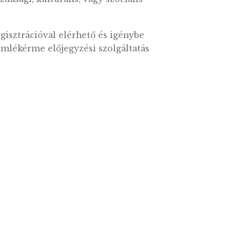
lyiség nélküli szervezet, aki a Szolgáltatásokr
g vagy bármely egyéb szerv, aki/amely nem az
el, akik az adatkezelő vagy adatfeldolgozó köz
/ coins.hu / emlekpenz.hu internetes oldalak.
t) vonatkozó bármely információ. Azonosítható
 azonosító – például név, szám, helymeghatár
 szellemi, gazdasági, kulturális, vagy szociális
l, illetve regisztrációval elérhető és igénybe
 és vásárlás, emlékérme előjegyzési szolgáltatá