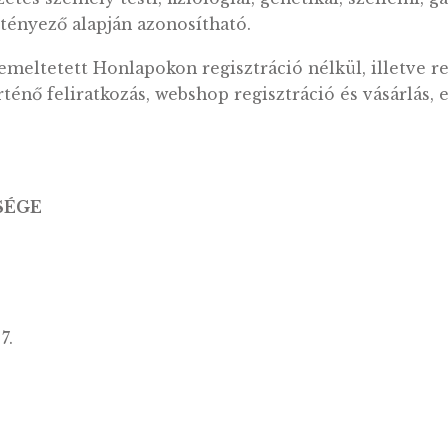
ermészetes személy, jogi személy és jogi szemé
gadja az alábbi VI. pontban felsorolt adatát.
vagy jogi személy, közhatalmi szerv, ügynöksé
az adatfeldolgozóval vagy azokkal a személyekk
ok kezelésére felhatalmazást kaptak.
üzemeltetett – azonos tartalmú – penzvero.hu 
y azonosítható természetes személyre (érintet
len vagy közvetett módon, különösen valamely
ermészetes személy testi, fiziológiai, genetikai,
 több tényező alapján azonosítható.
ltal üzemeltetett Honlapokon regisztráció nélkü
vélre történő feliratkozás, webshop regisztráció