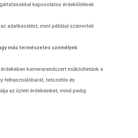
sa
alapján történő adatkezelést teszi lehetővé;
egy
szerződés teljesítése érdekében
, pl. egy termék
ra az adatkezelési tevékenységekre is, amelyek
kkel vagy szolgáltatásokkal kapcsolatos érdeklődé