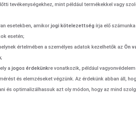
ISELŐ NEVE ÉS ELÉRHETŐSÉGE
hu
JA
jogelvek alapján kezelhetjük:
) pontja, amely a Felhasználó
önkéntes hozzájárulá
ntja, amely szerint a személyes adatok kezelhetők 
ybevételével kapcsolatosan. Ugyanez vonatkozik azok
ése előtti tevékenységekhez, mint például terméke