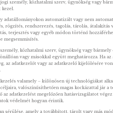
delmi szolgáltatások, valamint az információ
 törvény (Eker. tv.) rendelkezéseit.
 vagy jogi személy, közhatalmi szerv, ügynöks
atokat kezel.
on vagy adatállományokon automatizált vagy
gyűjtés, rögzítés, rendszerezés, tagolás, tárolá
 továbbítás, terjesztés vagy egyéb módon törté
s, illetve megsemmisítés.
y jogi személy, közhatalmi szerv, ügynökség 
zközeit önállóan vagy másokkal együtt meghatáro