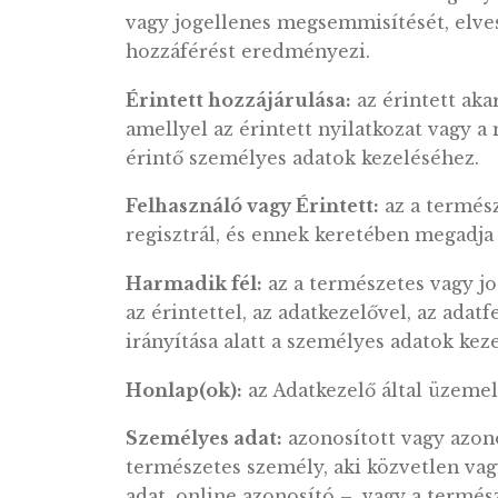
uniós vagy a tagállami jog határ
vagy a tagállami jog is meghatáro
Adatvédelmi hatásvizsgálat:
ha 
jellegére, hatókörére, körülmény
szabadságaira nézve, akkor az ad
adatkezelési műveletek a személ
Adatvédelmi incidens:
a biztons
vagy jogellenes megsemmisítését,
hozzáférést eredményezi.
Érintett hozzájárulása:
az érinte
amellyel az érintett nyilatkozat 
érintő személyes adatok kezelés