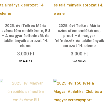
évfordulója 50 Ft-os
forgalmi érme
emlékváltozat rolniban (1
db – 50db/rolni)
2025. évi Telkes Mária
2025. évi Telkes M