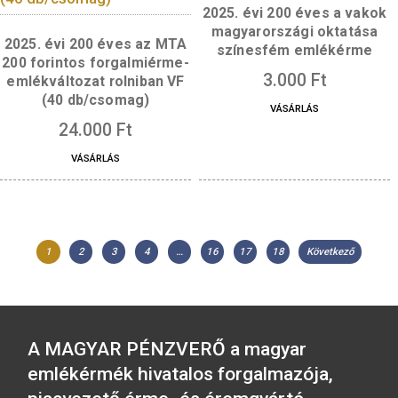
2025.évi 200 éves a 
Tudományos Akadé
színesfém emlékérm
2025. évi 200 éves az MTA
200 forintos forgalmiérme-
emlékváltozat első napi
veret
3.500
Ft
VÁSÁRLÁS