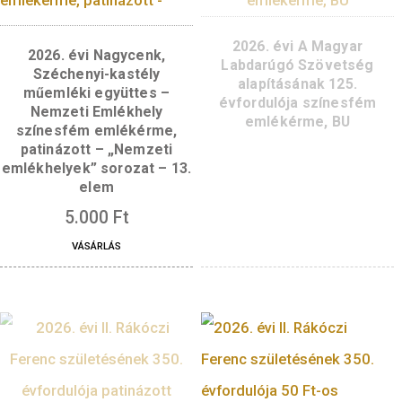
2026. évi A Magy
2026. évi Nagycenk,
Labdarúgó Szövet
Széchenyi-kastély
alapításának 125
műemléki együttes –
évfordulója színes
Nemzeti Emlékhely
emlékérme, BU
színesfém emlékérme,
patinázott – „Nemzeti
emlékhelyek” sorozat – 13.
elem
5.000
Ft
VÁSÁRLÁS