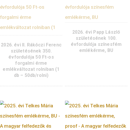
(sorszámozott)
3.400
Ft
VÁSÁRLÁS
2026. évi Papp Lás
születésének 100
évfordulója színes
2026. évi II. Rákóczi Ferenc
emlékérme, BU
születésének 350.