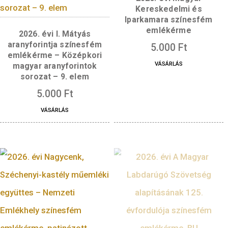
2026. évi Magya
Kereskedelmi é
Iparkamara színes
emlékérme
2026. évi I. Mátyás
aranyforintja színesfém
5.000
Ft
emlékérme – Középkori
VÁSÁRLÁS
magyar aranyforintok
sorozat – 9. elem
5.000
Ft
VÁSÁRLÁS