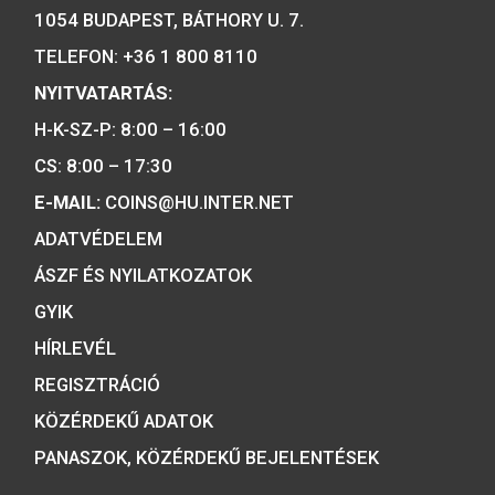
A MAGYAR PÉNZVERŐ a magyar
emlékérmék hivatalos forgalmazója,
piacvezető érme- és éremgyártó,
a forint fizetőeszköz érmék kizárólag
gyártója.
Tulajdonosunk: