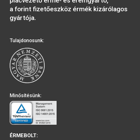
2025. évi 200 éves a
magyarországi okta
2025. évi 200 éves az MTA
színesfém emléké
200 forintos forgalmiérme-
3.000
Ft
emlékváltozat rolniban VF
(40 db/csomag)
VÁSÁRLÁS
24.000
Ft
VÁSÁRLÁS
1
2
3
4
…
16
17
18
Következ