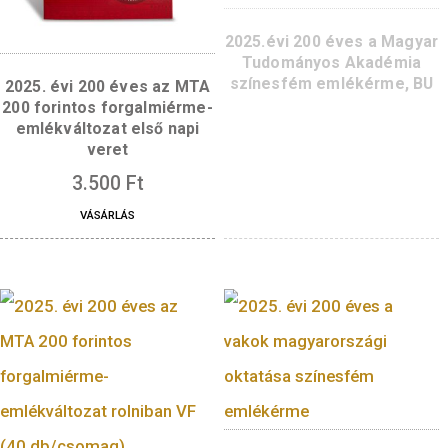
2025. évi 150 éves
Magyar Athletikai Clu
magyar versenysp
színesfém emléké
proof-like
3.000
Ft
VÁSÁRLÁS