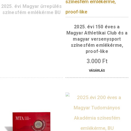
színesfém emlékérme, BU
színesfém emléké
– A magyar felfedezők és
proof – A magya
találmányaik sorozat 14.
felfedezők és találm
eleme
sorozat 14. elem
3.000
Ft
3.000
Ft
VÁSÁRLÁS
VÁSÁRLÁS
2025. évi Magyar űrrepülés
színesfém emlékérme BU