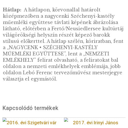
Széchenyi-kastély a Széchenyi család egykor
otthona volt, ma pedig múzeumként idézi fel
reformkor
szellemiségét és Széchenyi sokoldalú
tevékenységét. Az emlékhelyhez tartozó park
híres hársfasor nemcsak természeti értéket
képvisel, hanem a múlt és a jelen közötti
kapcsolatot is szimbolizálja. Nagycenk külön
jelentőségét az adja, hogy itt található Széch
végső nyughelye is, így a település egyfajta
zarándokhellyé vált mindazok számára, akik
tiszteletüket kívánják kifejezni a magyar
reformkor meghatározó alakja előtt. Az emlé
méltó módon őrzi és mutatja be azt az öröks
amely hozzájárult Magyarország gazdasági,
társadalmi és kulturális fejlődéséhez, és
mindmáig fontos szerepet játszik a nemzeti