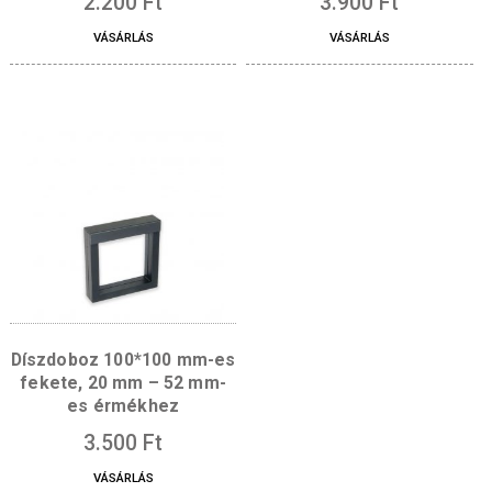
Díszdoboz bőrutánzatú 37
Díszdoboz M08-B kék
mm-es érméhez – kék
mm
2.200
Ft
3.900
Ft
VÁSÁRLÁS
VÁSÁRLÁS