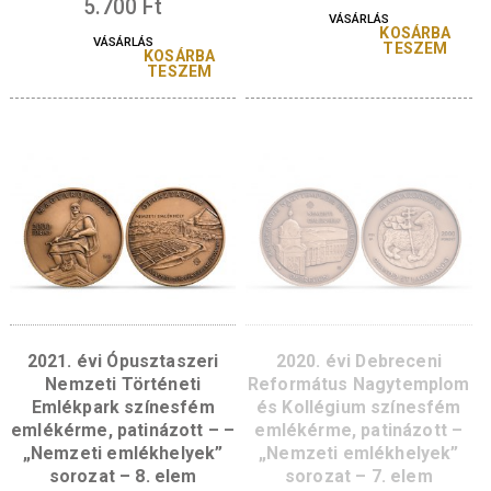
2023. évi Katonai
2022. évi Székesfehé
Emlékpark Pákozd
Romkert színesf
színesfém emlékérme,
emlérme, patinázot
patinázott – „Nemzeti
„Nemzeti emlékhely
emlékhelyek” sorozat –
sorozat – 9. ele
10. elem
5.700
Ft
5.700
Ft
VÁSÁRLÁS