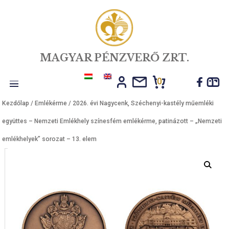
MAGYAR PÉNZVERŐ ZRT.
0
Toggle
Kezdőlap
/
Emlékérme
/ 2026. évi Nagycenk, Széchenyi-kastély műe
navigation
együttes – Nemzeti Emlékhely színesfém emlékérme, patinázott – „
emlékhelyek” sorozat – 13. elem