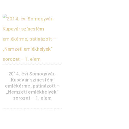
2017. évi Kossuth t
temető színesfém
színesfém emlékér
emlékérme, patinázott –
patinázott – „Nemz
„Nemzeti emlékhelyek”
emlékhelyek” sorozat
sorozat – 5. elem
elem
2016. évi Rákoskeresztúri
2015. évi Mohács