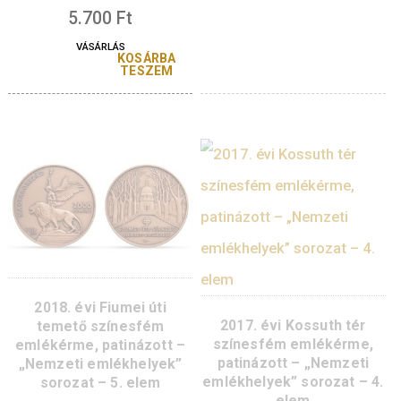
KOSÁR
VÁSÁRLÁS
TESZ
KOSÁRBA
TESZEM
2021. évi Ópusztaszeri
2020. évi Debrece
Nemzeti Történeti
Református Nagytem
Emlékpark színesfém
és Kollégium színe
emlékérme, patinázott – –
emlékérme, patinázo