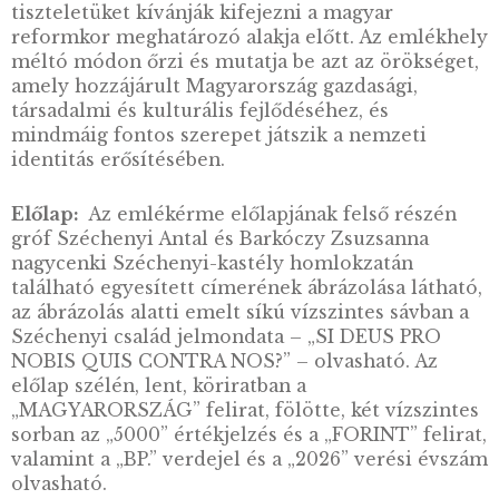
2014. évi Somogyvár-
Kupavár színesfém
emlékérme, patinázott –
„Nemzeti emlékhelyek”
sorozat – 1. elem
LEÍRÁS
A Nagycenki Nemzeti Emlékhely a magyar
történelem és kulturális örökség egyik
kiemelkedő helyszíne, amely elválaszthatatl
összefonódik Széchenyi István, a „legnagyob
magyar” életével és munkásságával. Az itt áll