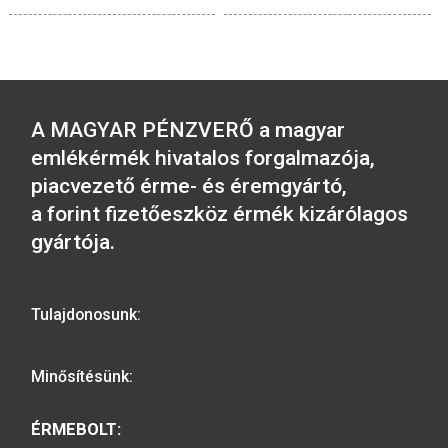
2016. évi Szigetvári vár
2017. évi Irinyi Ján
színesfém emlékérme BU
színesfém emlékérm
5.700
Ft
3.800
Ft
VÁSÁRLÁS
2016. évi Budapest
Állatkert színesf
2019. évi Benczúr Gyula
emlékérme BU