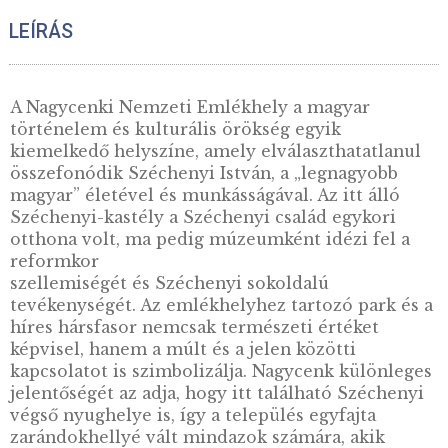
Köztemető színesfém
Nemzeti Emlékhel
emlékérme, patinázott –
színesfém emlékér
„Nemzeti emlékhelyek”
patinázott – „Nemz
sorozat – 3. elem
emlékhelyek” sorozat
elem