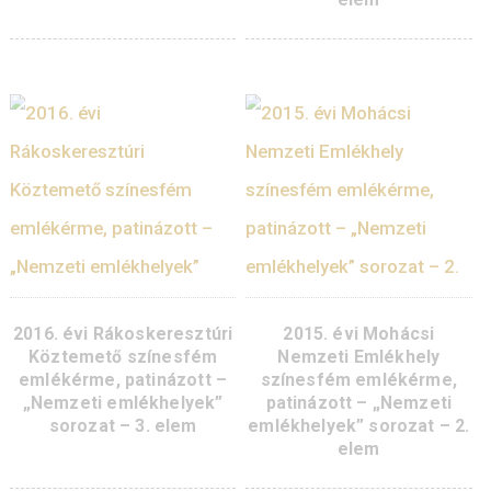
„Nemzeti emlékhelyek”
„Nemzeti emlékhely
sorozat – 8. elem
sorozat – 7. ele
5.700
Ft
VÁSÁRLÁS
KOSÁRBA
TESZEM
2018. évi Fiumei úti