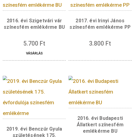
identitás erősítésében.
Előlap:
Az emlékérme előlapjának felső rész
gróf Széchenyi Antal és Barkóczy Zsuzsanna
nagycenki Széchenyi-kastély homlokzatán
található egyesített címerének ábrázolása lát
az ábrázolás alatti emelt síkú vízszintes sávb
Széchenyi család jelmondata – „SI DEUS PR
NOBIS QUIS CONTRA NOS?” – olvasható. Az
előlap szélén, lent, köriratban a
„MAGYARORSZÁG” felirat, fölötte, két vízszi
sorban az „5000” értékjelzés és a „FORINT” fe
valamint a „BP.” verdejel és a „2026” verési 
olvasható.
Hátlap:
A hátlapon, körvonallal határolt
középmezőben a nagycenki Széchenyi-kastél
műemléki együttese távlati képének ábrázol