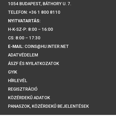
születésének 175.
évfordulója színesfém
5.700
Ft
emlékérme
VÁSÁRLÁS
5.700
Ft
VÁSÁRLÁS
2001. évi János vitéz
színesfém emlékérme BU
2019. évi Árpád-házi 
Piroska színesfé
4.000
Ft
emlékérme, BU