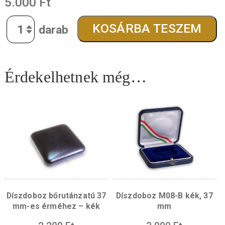
finomság:
Cu90Zn10
kibocsátott darabszám:
10000 darab
átmérő:
37 mm
súly:
18,4 g
tervező:
Lebó Ferenc
5.000
Ft
Quantity
KOSÁRBA TESZE
Érdekelhetnek még…