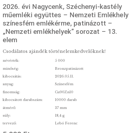
2026. évi Nagycenk, Széchenyi-kasté
műemléki együttes – Nemzeti Emlék
színesfém emlékérme, patinázott –
„Nemzeti emlékhelyek” sorozat – 13
elem
Csodálatos ajándék történelemkedvelőknek!
névérték:
5 000
minőség:
Bronzpatinázott
kibocsátás:
2026.05.11.
anyag:
Színesfém