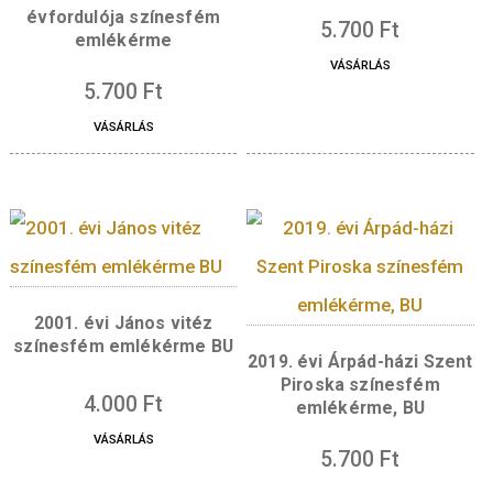
látható, előtérben a Fertő/Neusiedlersee kult
világörökségi helyszín részét képező barokk
stílusú előkerttel. A hátlap szélén, köriratban,
a „NAGYCENK • SZÉCHENYI-KASTÉLY
MŰEMLÉKI EGYÜTTESE”, lent a „NEMZETI
EMLÉKHELY” felirat olvasható, a feliratokat 
oldalon a nemzeti emlékhelyek emblémája, 
oldalon Lebó Ferenc tervezőművész mesterj
választja el egymástól.
Kapcsolódó termékek