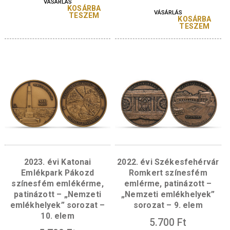
2025. évi Budapest,
2024. évi Pannonha
Várnegyed színesfém
Bencés Főapátsá
emlékérme, patinázott –
színesfém emlékér
„Nemzeti emlékhelyek”
patinázott – „Nemz
sorozat – 12. elem
emlékhelyek” soroz
11. elem
5.700
Ft
5.700
Ft
VÁSÁRLÁS
KOSÁRBA
VÁSÁRLÁS
TESZEM
KOSÁR
TESZ