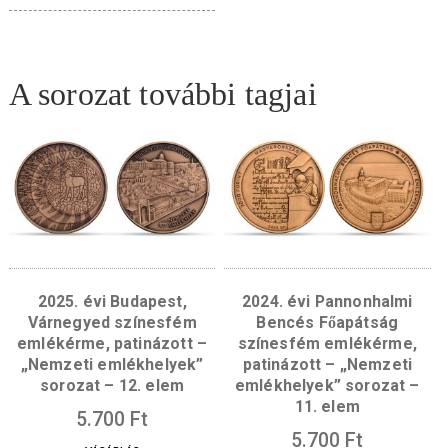
Díszdoboz 100*100 mm-es
fekete, 20 mm – 52 mm-
es érmékhez
3.500
Ft
VÁSÁRLÁS
A sorozat további tagjai