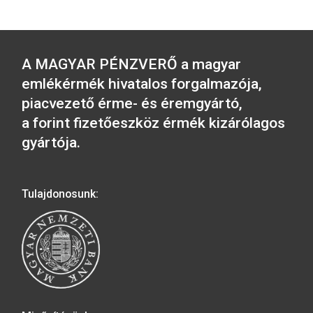
2018. évi Habsburg Albert
2015. évi Zsigmon
aranyforintja színesfém
Richárd színesfé
emlékérme BU
emlékérme BU
3.800
Ft
3.800
Ft
VÁSÁRLÁS
VÁSÁRLÁS