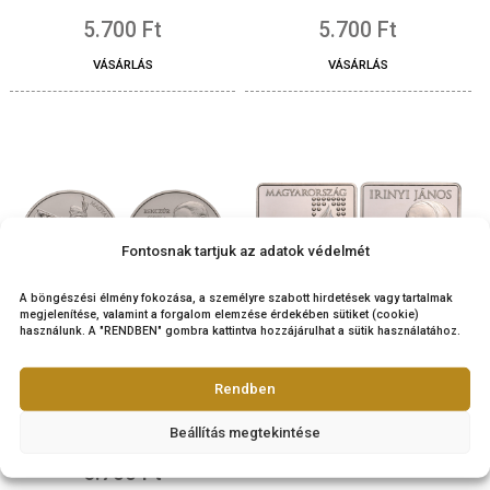
2017. évi Szent Margit
2019. évi Földtani Int
színesfém emlékérme, BU
színesfém emléké
5.700
Ft
5.700
Ft
VÁSÁRLÁS
VÁSÁRLÁS