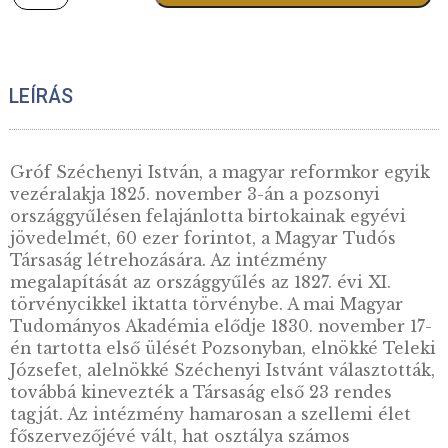
24.000
Ft
Quantity
KOSÁRBA TESZE
LEÍRÁS
Gróf Széchenyi István, a magyar reformkor e
vezéralakja 1825. november 3-án a pozsonyi
országgyűlésen felajánlotta birtokainak egyé
jövedelmét, 60 ezer forintot, a Magyar Tudó
Társaság létrehozására. Az intézmény
megalapítását az országgyűlés az 1827. évi XI.