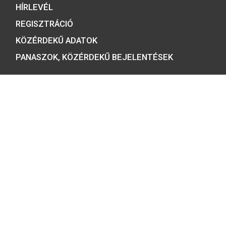
ÉRMEBOLT:
1054 BUDAPEST, BÁTHORY U. 7.
TELEFON: +36 1 800 8110
NYITVATARTÁS:
H-K-SZ-P: 8:00 – 16:00
CS: 8:00 – 17:30
E-MAIL:
COINS@HU.INTER.NET
ADATVÉDELEM
ÁSZF ÉS NYILATKOZATOK