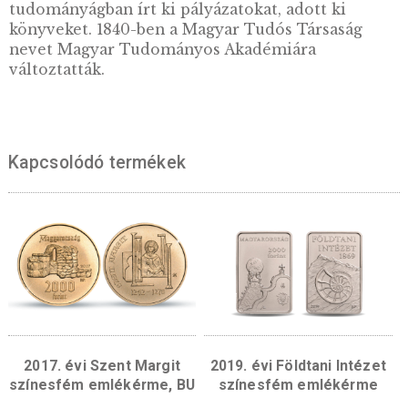
törvénycikkel iktatta törvénybe. A mai Magya
Tudományos Akadémia elődje 1830. novembe
én tartotta első ülését Pozsonyban, elnökké T
Józsefet, alelnökké Széchenyi Istvánt választo
továbbá kinevezték a Társaság első 23 rendes
tagját. Az intézmény hamarosan a szellemi él
főszervezőjévé vált, hat osztálya számos
tudományágban írt ki pályázatokat, adott ki
könyveket. 1840-ben a Magyar Tudós Társasá
nevet Magyar Tudományos Akadémiára
változtatták.
Kapcsolódó termékek