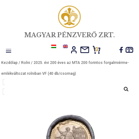
MAGYAR PÉNZVERŐ ZRT.
0
Toggle
Kezdőlap
/
Rolni
/ 2025. évi 200 éves az MTA 200 forintos forgalmié
navigation
emlékváltozat rolniban VF (40 db/csomag)