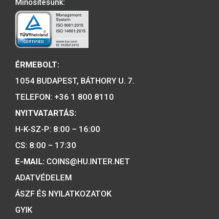
A MAGYAR PÉNZVERŐ a magyar
emlékérmék hivatalos forgalmazója,
piacvezető érme- és éremgyártó,
a forint fizetőeszköz érmék kizárólag
gyártója.
Tulajdonosunk:
Minősítésünk: