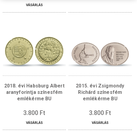
Fontosnak tartjuk az adatok védelmét
A böngészési élmény fokozása, a személyre szabott hirdetések vagy tarta
megjelenítése, valamint a forgalom elemzése érdekében sütiket (cookie)
használunk. A "RENDBEN" gombra kattintva hozzájárulhat a sütik használa
2019. évi Benczúr Gyula
2017. évi Irinyi Ján
születésének 175.
színesfém emlékérm
Rendben
évfordulója színesfém
emlékérme
3.800
Ft
Beállítás megtekintése
5.700
Ft
VÁSÁRLÁS