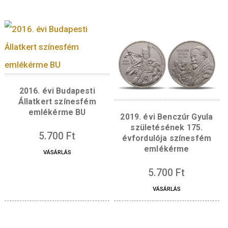
fent, az Alföld egyetlen épen maradt téglavá
a Gyulai várnak ábrázolása látható. Lent az Y
Miklós által tervezett szabadkígyósi Wenckh
kastély homlokzatának részlete rajzolódik ki.
természeti kincseket a hazánkban egyedül B
vármegyében előforduló védett növény, a
volgamenti hérics, továbbá a vármegye
vaktérképszerű illusztrációjába rejtett folyók
Sebes-, Fekete- és Fehér-Körös és a Berettyó)
ábrázolása képviseli. A vaktérképen pont jelöl
Békéscsaba helyét. A folyók mentén kialakult
gazdálkodási rendszer jelentőségét mutatja, 
az hosszú évekig ellátta a vármegyét
élelmiszerrel. Az emlékérmét Bohus Áron
iparművész tervezte. Mesterjegye a hátoldal
jobbra lent található.