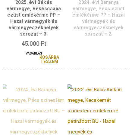
vármegyeszékhelyek
vármegyék és
sorozat – 4.
vármegyeszékhely
sorozat – 4.
47.000
Ft
6.000
Ft
VÁSÁRLÁS
KOSÁRBA
VÁSÁRLÁS
TESZEM
KOSÁR
TESZ