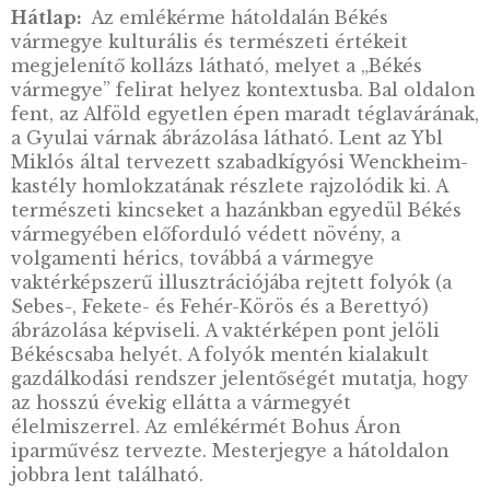
köszönhetően (területén folynak át a Körösök
Berettyó és a Száraz-ér) – gazdag állat- és
növénykultúra alakult ki. A vármegye termés
kincsei mellett híres gasztronómiai
különlegességeiről, a hungarikumként
számontartott csabai, illetve a gyulai kolbászr
valamint a békési pálinkáról. Legfontosabb
városai: az 1950-ben közigazgatási központtá
nyilvánított Békéscsaba, a török elleni
védekezésben fontos szerepet játszó, gazdag
múlttal rendelkező Gyula, valamint a nagy ag
múlttal rendelkező Orosháza. A
vármegyeszékhely szerepét betöltő Békéscsa
vármegye földrajzi és gazdasági központja, ah
nemzetközileg is elismert festőművész Mun
Mihály gyermekkorát töltötte.
Előlap:
A emlékérme előoldalán jobbra fent,