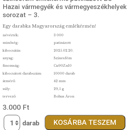
2025. évi Békés vármegye, Békéscsa
színesfém emlékérme patinázott BU
Hazai vármegyék és vármegyeszékhe
sorozat – 3.
Egy darabka Magyarország emlékérmén!
névérték:
3 000
minőség:
patinázott
kibocsátás:
2025.02.20.
anyag:
Színesfém
finomság:
Cu90Zn10
kibocsátott darabszám:
10000 darab
átmérő:
42 mm