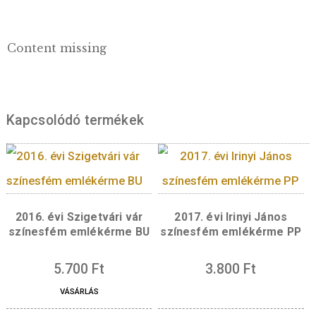
festőpalettában megjelenítve Munkácsy Mih
arcképe látható, melytől balra három vízszin
sorban olvasható a vármegyeszékhely jelmon
Békéscsaba Munkácsy városa. Balra lent a
Békéscsabai Evangélikus Kistemplom, valami
Nagytemplom részlete került megjelenítésre
hiszen igazi kuriózum, hogy egy város főteré
templom is helyet kapjon. A templomépület
ábrázolásától jobbra négy sorba szerkesztve
olvashatóak az emlékérmék kötelező elemei:
„3000 Ft” értékjelzés, a kibocsátóra utaló
„MAGYARORSZÁG” felirat, valamint a „2025
verési évszám és a „BP.” verdejel.
Hátlap:
Az emlékérme hátoldalán Békés
vármegye kulturális és természeti értékeit
megjelenítő kollázs látható, melyet a „Békés
vármegye” felirat helyez kontextusba. Bal ol