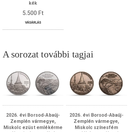
érmékhez
3.500
Ft
VÁSÁRLÁS
Díszdoboz bőr 2×42,5 mm-
es érméhez/éremhez –
kék
5.500
Ft