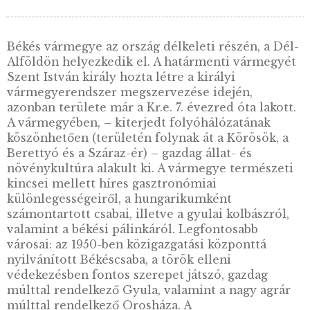
2022. évi Bács-Kiskun
megye, Kecskemét ezüst
emlékérme PP – Hazai
megyék és
megyeszékhelyek sorozat
– 1.