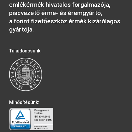
2016. évi Budapesti
Állatkert színesfém
emlékérme BU
2019. évi Benczúr G
születésének 175
5.700
Ft
évfordulója színes
emlékérme
VÁSÁRLÁS
5.700
Ft
VÁSÁRLÁS