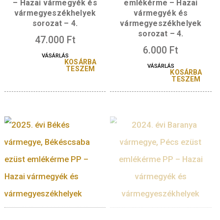
VÁSÁRLÁS
A sorozat további tagjai
2026. évi Borsod-Abaúj-
2026. évi Borsod-Ab
Zemplén vármegye,
Zemplén vármegy
Miskolc ezüst emlékérme
Miskolc színesfé
– Hazai vármegyék és
emlékérme – Haza