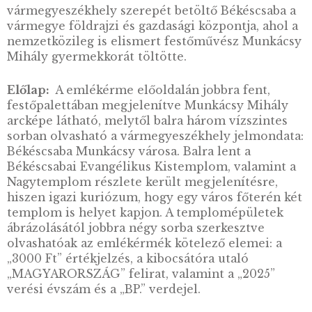
45.000
Ft
VÁSÁRLÁS
KOSÁRBA
TESZEM
LEÍRÁS
Békés vármegye az ország délkeleti részén, a
Alföldön helyezkedik el. A határmenti várme
Szent István király hozta létre a királyi
vármegyerendszer megszervezése idején,
azonban területe már a Kr.e. 7. évezred óta la
A vármegyében, – kiterjedt folyóhálózatának