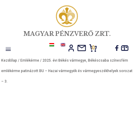
MAGYAR PÉNZVERŐ ZRT.
0
Toggle
Kezdőlap
/
Emlékérme
/ 2025. évi Békés vármegye, Békéscsaba szí
navigation
emlékérme patinázott BU – Hazai vármegyék és vármegyeszékhelyek
– 3.