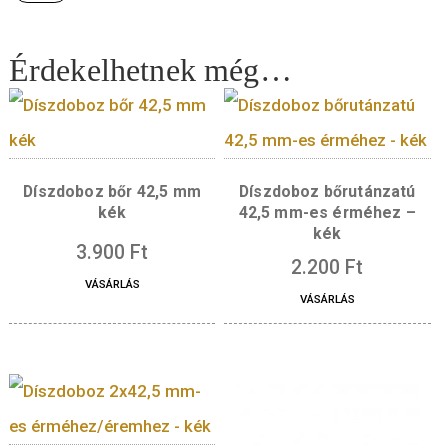
súly:
29,5 g
tervező:
Bohus Áron
3.000
Ft
Quantity
KOSÁRBA TESZE
Érdekelhetnek még…
Díszdoboz bőr 42,5 mm
Díszdoboz bőrutánz
kék
42,5 mm-es érméhe