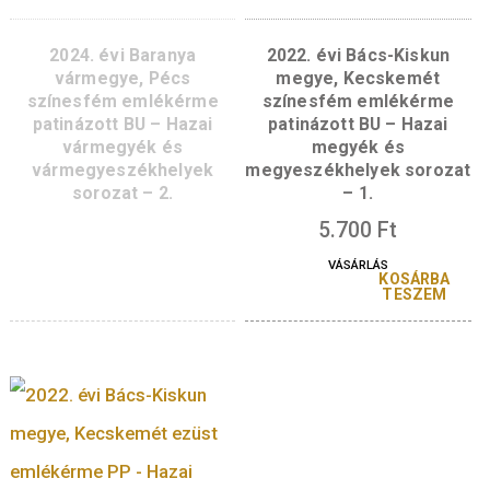
2025. évi Békés
2024. évi Baranya
vármegye, Békéscsaba
vármegye, Pécs ez
ezüst emlékérme PP –
emlékérme PP – Ha
Hazai vármegyék és
vármegyék és
vármegyeszékhelyek
vármegyeszékhely
sorozat – 3.
sorozat – 2.
45.000
Ft
VÁSÁRLÁS
KOSÁRBA
TESZEM