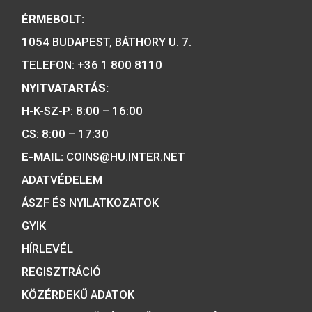
2001. évi János vitéz
2019. évi Árpád-házi 
színesfém emlékérme BU
Piroska színesfé
emlékérme, BU
4.000
Ft
5.700
Ft
VÁSÁRLÁS