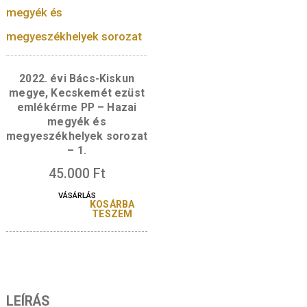
2024. évi Baranya
2022. évi Bács-Kis
vármegye, Pécs
megye, Kecskemé
színesfém emlékérme
színesfém emléké
patinázott BU – Hazai
patinázott BU – Haz
vármegyék és
megyék és
vármegyeszékhelyek
megyeszékhelyek so
sorozat – 2.
– 1.
5.700
Ft
VÁSÁRLÁS
KOSÁR
TESZ