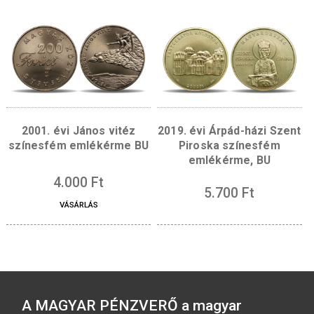
Content missing
Kapcsolódó termékek
2016. évi Szigetvári vár
2017. évi Irinyi Ján
színesfém emlékérme BU
színesfém emlékérm
5.700
Ft
3.800
Ft
VÁSÁRLÁS