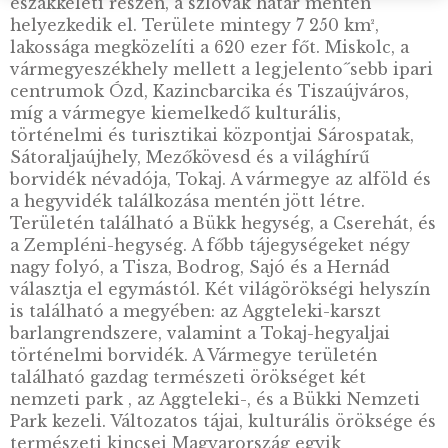
2022. évi Bács-Kiskun
megye, Kecskemét ezüst
emlékérme PP – Hazai
megyék és
megyeszékhelyek sorozat
– 1.
45.000
Ft
VÁSÁRLÁS
KOSÁRBA
TESZEM
Fontosnak tartjuk az adatok védelmét
A böngészési élmény fokozása, a személyre szabott hirdetések vagy tarta
megjelenítése, valamint a forgalom elemzése érdekében sütiket (cookie)
használunk. A "RENDBEN" gombra kattintva hozzájárulhat a sütik használa