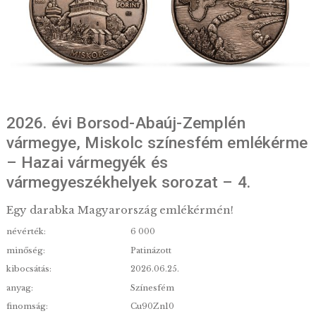
2026. évi Borsod-Abaúj-Zemplén
vármegye, Miskolc színesfém emlék
– Hazai vármegyék és
vármegyeszékhelyek sorozat – 4.
Egy darabka Magyarország emlékérmén!
névérték:
6 000