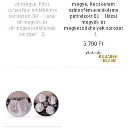
ezüst emlékérme PP –
emlékérme PP – Ha
Hazai vármegyék és
vármegyék és
vármegyeszékhelyek
vármegyeszékhely
sorozat – 3.
sorozat – 2.
45.000
Ft
VÁSÁRLÁS
KOSÁRBA
TESZEM