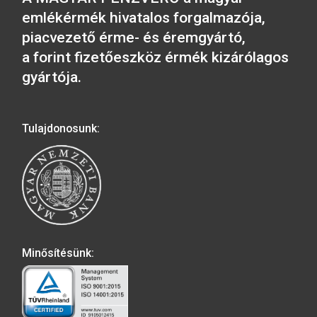
5.700
Ft
5.700
Ft
VÁSÁRLÁS
VÁSÁRLÁS
2017. évi Irinyi János
2016. évi Szigetvári
színesfém emlékérme PP
színesfém emlékérm
3.800
Ft
5.700
Ft
VÁSÁRLÁS