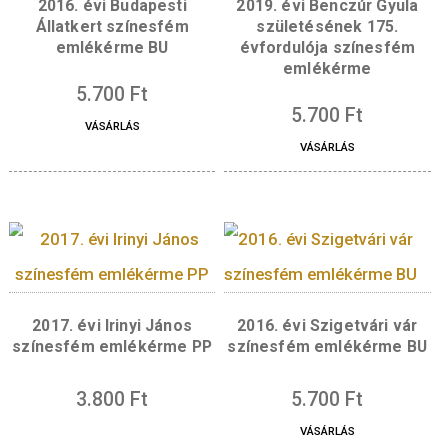
értékjelzés, a „FORINT” felirat és a „BP.” verd
látható. Az előlap szélén, köriratban, jobb old
fent a „MAGYARORSZÁG” felirat, lent közép
„MISKOLC” felirat olvasható. Az emlékérmét
tervező Kereszthury Gábor mesterjegye bal
oldalon, az ábrázolásba illesztve látható.
Hátlap:
Az emlékérme hátlapjának bal oldalá
Bükk hegység és fennsíkja, középen a Csereh
dombjai, jobb oldalon a Zempléni-hegység, a
háttérben a Tátra hegyvonulata, az előtérben
Sajó és a Hernád síkvidéki összefolyásának
ábrázolása látható. A hátlap bal oldalán Borso
Abaúj-Zemplén vármegye domborzatitérkép
szerű ábrázolása látható, a vármegyeszékhel
Miskolc helyét egy ponttal jelölve. A hátlap
szélén, fent középen, három sorban a „BOR
ABAÚJ-ZEMPLÉN VÁRMEGYE” felirat olvasha