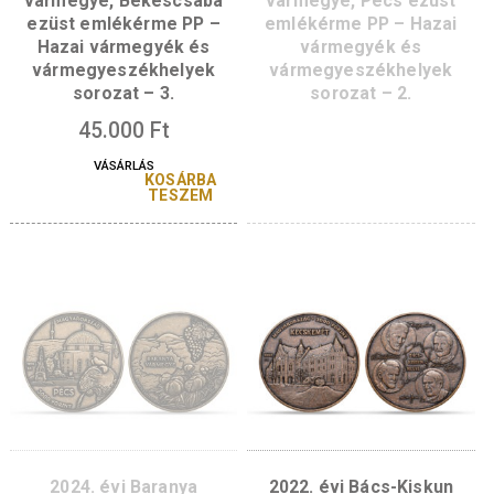
47.000
Ft
3.000
Ft
VÁSÁRLÁS
KOSÁRBA
VÁSÁRLÁS
TESZEM
KOSÁR
TESZ
2025. évi Békés
2024. évi Baranya
vármegye, Békéscsaba
vármegye, Pécs ez