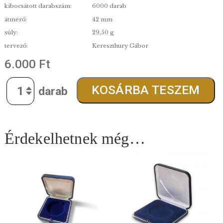
minőség:
Patinázott
kibocsátás:
2026.06.25.
anyag:
Színesfém
finomság:
Cu90Zn10
kibocsátott darabszám:
6000 darab
átmérő:
42 mm
súly:
29,50 g
tervező:
Kereszthury Gábor
6.000
Ft
Quantity
KOSÁRBA TESZE
Érdekelhetnek még…