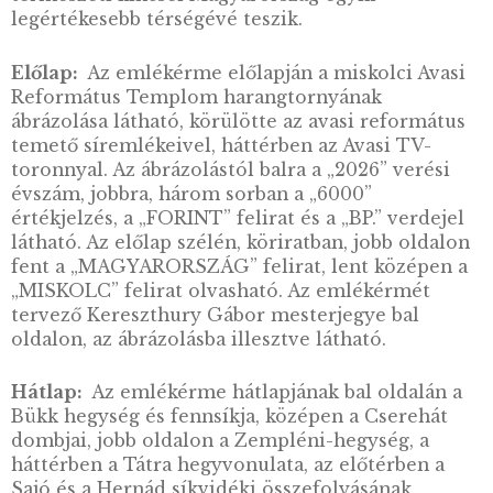
LEÍRÁS
Rendben
Beállítás megtekintése
Borsod-Abaúj-Zemplén vármegye Magyarors
északkeleti részén, a szlovák határ mentén
helyezkedik el. Területe mintegy 7 250 km²,
lakossága megközelíti a 620 ezer főt. Miskolc,
vármegyeszékhely mellett a legjelento˝sebb 
centrumok Ózd, Kazincbarcika és Tiszaújváro
míg a vármegye kiemelkedő kulturális,
történelmi és turisztikai központjai Sárospat
Sátoraljaújhely, Mezőkövesd és a világhírű
borvidék névadója, Tokaj. A vármegye az alfö
a hegyvidék találkozása mentén jött létre.
Területén található a Bükk hegység, a Cserehá
a Zempléni-hegység. A főbb tájegységeket né