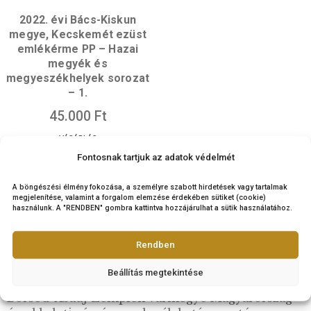
2024. évi Baranya
2022. évi Bács-Kis
vármegye, Pécs
megye, Kecskemé
színesfém emlékérme
színesfém emléké
patinázott BU – Hazai
patinázott BU – Haz
vármegyék és
megyék és
vármegyeszékhelyek
megyeszékhelyek so
sorozat – 2.
– 1.
5.700
Ft
VÁSÁRLÁS
KOSÁR
TESZ