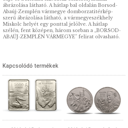
nagy folyó, a Tisza, Bodrog, Sajó és a Hernád
választja el egymástól. Két világörökségi hel
is található a megyében: az Aggteleki-karszt
barlangrendszere, valamint a Tokaj-hegyaljai
történelmi borvidék. A Vármegye területén
található gazdag természeti örökséget két
nemzeti park , az Aggteleki-, és a Bükki Nemz
Park kezeli. Változatos tájai, kulturális öröks
természeti kincsei Magyarország egyik
legértékesebb térségévé teszik.
Előlap:
Az emlékérme előlapján a miskolci A
Református Templom harangtornyának
ábrázolása látható, körülötte az avasi reform
temető síremlékeivel, háttérben az Avasi TV-
toronnyal. Az ábrázolástól balra a „2026” veré
évszám, jobbra, három sorban a „6000”