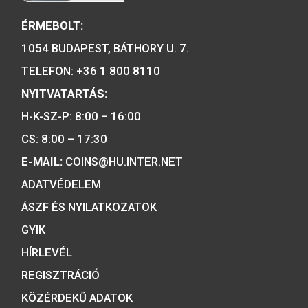
2001. évi János vitéz
színesfém emlékérme BU
2019. évi Árpád-házi 
Piroska színesfé
4.000
Ft
emlékérme, BU
VÁSÁRLÁS
5.700
Ft