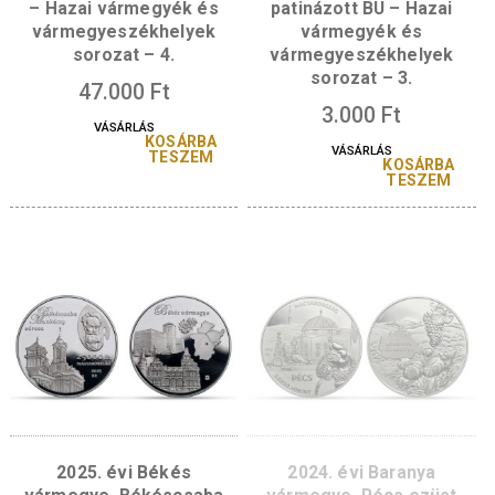
A sorozat további tagjai
2026. évi Borsod-Abaúj-
2025. évi Békés
Zemplén vármegye,
vármegye, Békéscs
Miskolc ezüst emlékérme
színesfém emléké
– Hazai vármegyék és
patinázott BU – Haz
vármegyeszékhelyek
vármegyék és
sorozat – 4.
vármegyeszékhely
sorozat – 3.