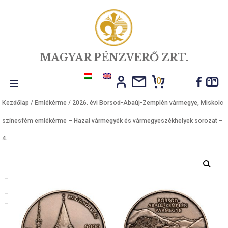
MAGYAR PÉNZVERŐ ZRT.
0
Toggle
Kezdőlap
/
Emlékérme
/ 2026. évi Borsod-Abaúj-Zemplén vármegye,
navigation
színesfém emlékérme – Hazai vármegyék és vármegyeszékhelyek s
4.