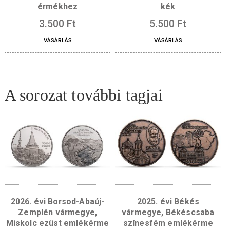
Díszdoboz 100*100 mm-es
Díszdoboz bőr 2×42,
fehér, 20 mm – 52 mm-es
es érméhez/éremhe
érmékhez
kék
3.500
Ft
5.500
Ft
VÁSÁRLÁS
VÁSÁRLÁS