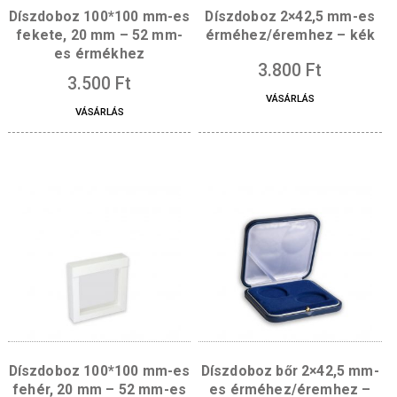
Díszdoboz 100*100 mm-es
Díszdoboz 2×42,5 m
fekete, 20 mm – 52 mm-
érméhez/éremhez –
es érmékhez
3.800
Ft
3.500
Ft
VÁSÁRLÁS
VÁSÁRLÁS