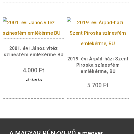
Kapcsolódó termékek
2016. évi Budapesti
2019. évi Benczúr G
Állatkert színesfém
születésének 175
emlékérme BU
évfordulója színes
emlékérme