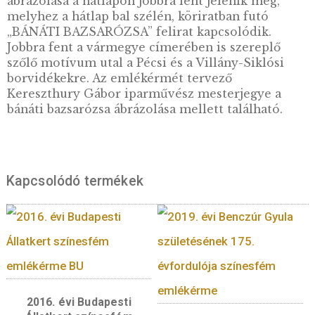
Előlap:
Az emlékérme előlapján a város egyi
legjelentősebb épülete, a török időket idéző
Gyertyaszentelő Boldogasszony-templom
(Dzsámi) látható. Tőle jobbra az előtérben a 
híres porcelángyár tulajdonosának, Zsolnay
Vilmosnak az emlékére állított Zsolnay-kút 
vízköpő figurája jelenik meg. A kútból kiszökő
felidézi a Mecsekről lefutó vízfolyásokat, a
a 19. század második feléig a város iparának
fejlődését szolgálták. A kút oldalán finom
ráutalással megjelenik Pécs címere. Az érme 
oldalán a 18. században a pestis járványok utá
összefogást jelképező Szentháromság-szobor
háttérben a Misina-tetőn álló TV-torony láth
ami 197 méteres magasságával Magyarország
legmagasabb épülete. Fent középen a körív
mentén olvasható a „MAGYARORSZÁG” felir