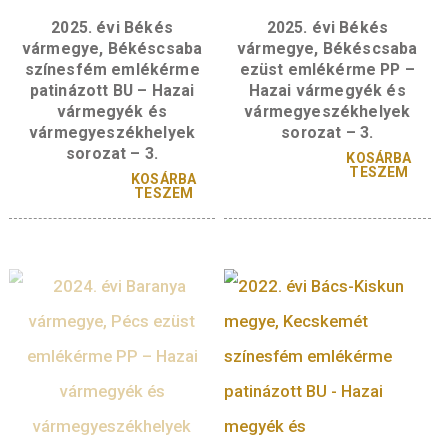
– Hazai vármegyék és
emlékérme – Haza
vármegyeszékhelyek
vármegyék és
sorozat – 4.
vármegyeszékhely
sorozat – 4.
KOSÁRBA
TESZEM
KOSÁR
TESZ