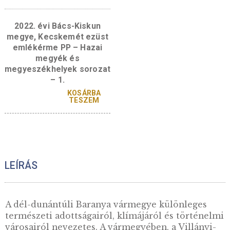
2024. évi Baranya
2022. évi Bács-Kis
vármegye, Pécs ezüst
megye, Kecskemé
emlékérme PP – Hazai
színesfém emléké
vármegyék és
patinázott BU – Haz
vármegyeszékhelyek
megyék és
sorozat – 2.
megyeszékhelyek so
– 1.
KOSÁR
TESZ