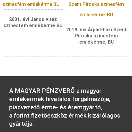
borvidékekre. Az emlékérmét tervező
Kereszthury Gábor iparművész mesterjegye 
bánáti bazsarózsa ábrázolása mellett található
Kapcsolódó termékek
2016. évi Budapesti
Állatkert színesfém
2019. évi Benczúr G
emlékérme BU