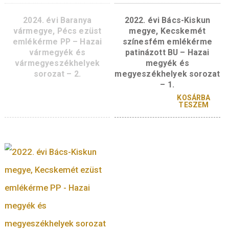
2025. évi Békés
2025. évi Békés
vármegye, Békéscsaba
vármegye, Békéscs
színesfém emlékérme
ezüst emlékérme P
patinázott BU – Hazai
Hazai vármegyék 
vármegyék és
vármegyeszékhely
vármegyeszékhelyek
sorozat – 3.
sorozat – 3.
KOSÁR
TESZ
KOSÁRBA
TESZEM