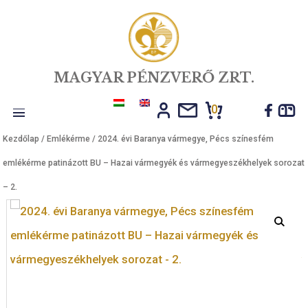
MAGYAR PÉNZVERŐ ZRT.
0
Toggle
Kezdőlap
/
Emlékérme
/ 2024. évi Baranya vármegye, Pécs színesfé
navigation
emlékérme patinázott BU – Hazai vármegyék és vármegyeszékhelyek
– 2.