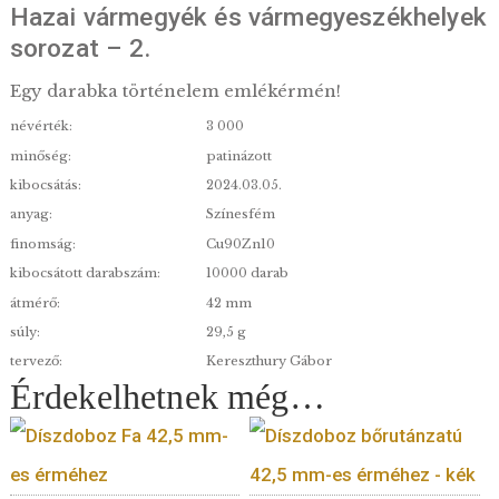
2024. évi Baranya vármegye, Pécs
színesfém emlékérme patinázott BU
Hazai vármegyék és vármegyeszékhe
sorozat – 2.
Egy darabka történelem emlékérmén!
névérték:
3 000
minőség:
patinázott
kibocsátás:
2024.03.05.
anyag:
Színesfém
finomság:
Cu90Zn10