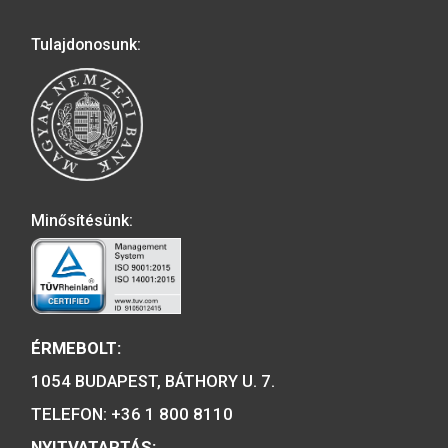
születésének 175
évfordulója színes
emlékérme
2016. évi Szigetvári vár
2017. évi Irinyi Ján
színesfém emlékérme BU
színesfém emlékérm