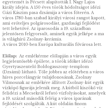
LEÍRÁS
A dél-dunántúli Baranya vármegye különlege
természeti adottságairól, klímájáról és törté
városairól nevezetes. A vármegyében, a Villá
hegységben található hazánk legdélibb és eg
legismertebb borvidéke, melynek sikeréhez
nagyban hozzájárul a szubmediterrán éghajlat
vármegyében található történelmi városokb
(Pécs, Mohács, Szigetvár, Siklós) országos
jelentőségű események zajlottak. Baranya
vármegye székhelye Pécs, Magyarország egyi
legrégebbi városa, jelenleg ötödik legnagyob
települése. A várost a II. század elején a róma
alapították, Sopianae néven. Az ókori város
temetőjében a Kr. u. IV. században sírkamráka