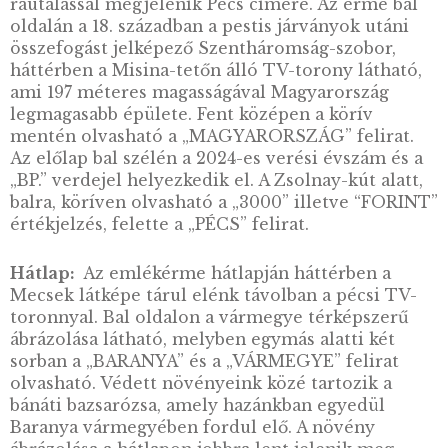
fölöttük kápolnákat építettek a római elődök
pécsi ókeresztény sírkamrák 2000-ben kerül
fel az UNESCO világörökségi listájára, hazán
az egyetlen olyan területként, amely kifejeze
régészeti-művészettörténeti értékei miatt
részesült a rangos elismerésben. Szent Istvá
király 1009-ben püspökséget hozott létre Péc
A bazilika négy főtoronnyal ellátott épülete 
Pécsi Egyházmegye jelképe. Hazánk első
egyetemét is Pécsett alapították I. Nagy Lajos
király idején. A 150 éves török hódoltságot id
Gázi Kászim pasa dzsámija a város főterén. A
város 1780-ban szabad királyi városi rangot k
ami erőteljes polgárosodást, gazdasági fejlőd
tett lehetővé. Az iparosodás a 19. században
jelentősen felgyorsult, aminek egyik jelképe
is világhírű Zsolnay-kerámia.
A város 2010-ben Európa kulturális fővárosa l