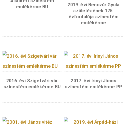
Az előlap bal szélén a 2024-es verési évszám 
„BP.” verdejel helyezkedik el. A Zsolnay-kút al
balra, köríven olvasható a „3000” illetve “F
értékjelzés, felette a „PÉCS” felirat.
Hátlap:
Az emlékérme hátlapján háttérben a
Mecsek látképe tárul elénk távolban a pécsi 
toronnyal. Bal oldalon a vármegye térképsze
ábrázolása látható, melyben egymás alatti ké
sorban a „BARANYA” és a „VÁRMEGYE” felira
olvasható. Védett növényeink közé tartozik a
bánáti bazsarózsa, amely hazánkban egyedül
Baranya vármegyében fordul elő. A növény
ábrázolása a hátlapon jobbra lent jelenik meg
melyhez a hátlap bal szélén, köriratban futó
„BÁNÁTI BAZSARÓZSA” felirat kapcsolódik.
Jobbra fent a vármegye címerében is szerepl
szőlő motívum utal a Pécsi és a Villány-Sikló