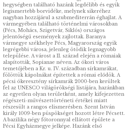
2022. évi Bács-Kiskun
megye, Kecskemét ezüst
emlékérme PP – Hazai
megyék és
megyeszékhelyek sorozat
– 1.
KOSÁRBA
TESZEM