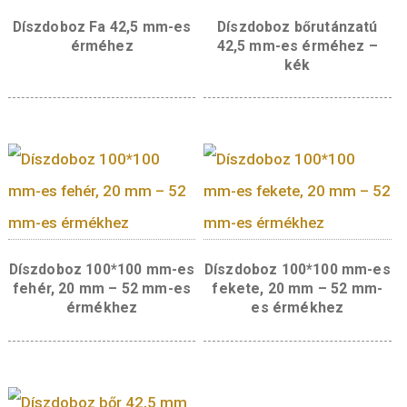
kibocsátott darabszám:
10000 darab
átmérő:
42 mm
súly:
29,5 g
tervező:
Kereszthury Gábor
Érdekelhetnek még…
Díszdoboz Fa 42,5 mm-es
Díszdoboz bőrutánz
érméhez
42,5 mm-es érméhe
kék