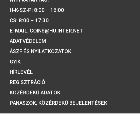
2001. évi János vitéz
színesfém emlékérme BU
2019. évi Árpád-házi 
Piroska színesfé
emlékérme, BU
A MAGYAR PÉNZVERŐ a magyar
emlékérmék hivatalos forgalmazója,
piacvezető érme- és éremgyártó,