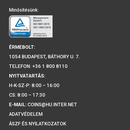
A MAGYAR PÉNZVERŐ a magyar
emlékérmék hivatalos forgalmazója,
piacvezető érme- és éremgyártó,
a forint fizetőeszköz érmék kizárólag
gyártója.
Tulajdonosunk: