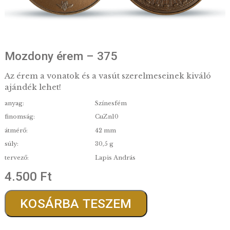
Mozdony érem – 375
Az érem a vonatok és a vasút szerelmeseinek kiv
ajándék lehet!
anyag:
Színesfém
finomság:
CuZn10
átmérő:
42 mm
súly:
30,5 g
tervező:
Lapis András