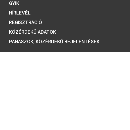
Minősítésünk:
ÉRMEBOLT:
1054 BUDAPEST, BÁTHORY U. 7.
TELEFON: +36 1 800 8110
NYITVATARTÁS:
H-K-SZ-P: 8:00 – 16:00
CS: 8:00 – 17:30
E-MAIL:
COINS@HU.INTER.NET
ADATVÉDELEM