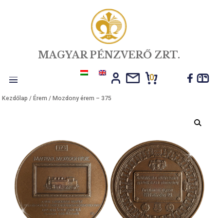
MAGYAR PÉNZVERŐ ZRT.
0
Toggle
Kezdőlap
/
Érem
/ Mozdony érem – 375
navigation