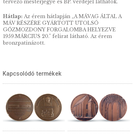
Előlap:
Az érem első oldalán a 375-ös mozd
ábrázolása mellett „375 és „MAGYAR
MOZDONYOK”, továbbá „A MÁV LEGJOBBA
BEVÁLT MELLÉKVONALI SZERTARTÁLYOS
GŐZMOZDONYA” valamit „1907 és 1959 közö
gyártották, összesen 626 db készült” feliratok
tervező mesterjegye és BP. verdejel láthatók.
Hátlap:
Az érem hátlapján „A MÁVAG ÁLTAL 
MÁV RÉSZÉRE GYÁRTOTT UTOLSÓ
GŐZMOZDONY FORGALOMBA HELYEZVE
1959.MÁRCIUS 20.” felirat látható. Az érem
bronzpatinázott.