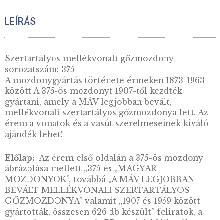
4.500
Ft
KOSÁRBA TESZEM
LEÍRÁS
Szertartályos mellékvonali gőzmozdony –
sorozatszám: 375
A mozdonygyártás története érmeken 1873-1
között A 375-ös mozdonyt 1907-től kezdték
gyártani, amely a MÁV legjobban bevált,
mellékvonali szertartályos gőzmozdonya lett
érem a vonatok és a vasút szerelmeseinek ki
ajándék lehet!