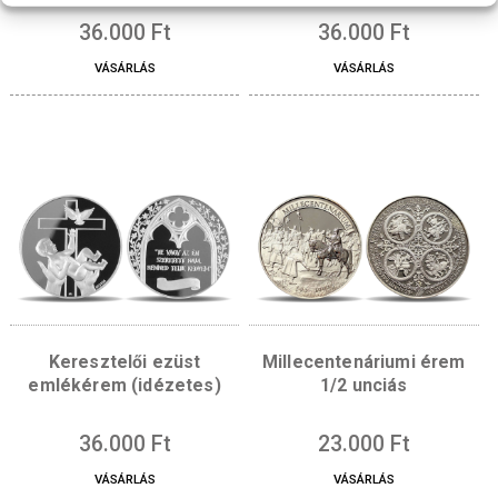
Fontosnak tartjuk az adatok védelmét
A böngészési élmény fokozása, a személyre szabott hirdetések vagy tarta
megjelenítése, valamint a forgalom elemzése érdekében sütiket (cookie)
használunk. A "RENDBEN" gombra kattintva hozzájárulhat a sütik használa
Rendben
Borvidék – Sopron érem
Budapest – Gellért 
Beállítás megtekintése
ezüst
ezüst érem
36.000
Ft
36.000
Ft
VÁSÁRLÁS
VÁSÁRLÁS