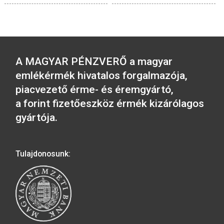
Keresztelői ezüst
Millecentenáriumi é
emlékérem (idézetes)
1/2 unciás
36.000
Ft
23.000
Ft
VÁSÁRLÁS
VÁSÁRLÁS