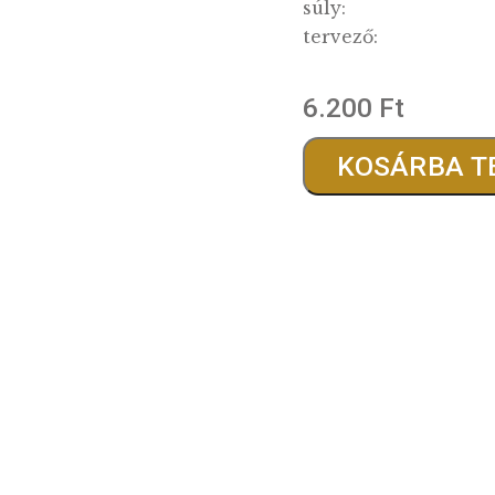
finomsá
átmérő:
súly:
tervező
6.20
KO
…