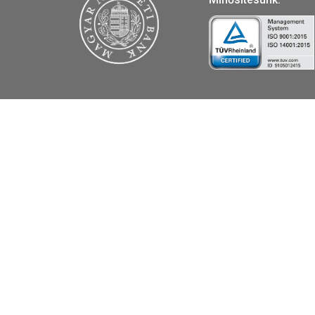
36
VÁS
A MAGYAR PÉNZVERŐ a magya
forgalmazója, piacvezető érm
a forint fizetőeszköz érmék k
Tulajdonosunk:
Minősítésünk