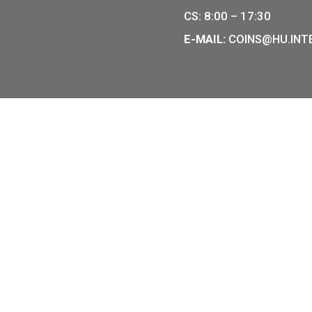
.000
Ft
36.000
Ft
ÁRLÁS
VÁSÁRLÁ
r emlékérmék hivatalos
ÉRMEBOL
e- és éremgyártó,
1054 BUD
izárólagos gyártója.
TELEFON:
NYITVAT
H-K-SZ-P:
:
CS: 8:00 
E-MAIL:
C