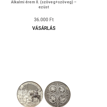
Alkalmi érem II. (szöveg+szöv
ezüst
36.000
Ft
VÁSÁRLÁS
rem ezüst