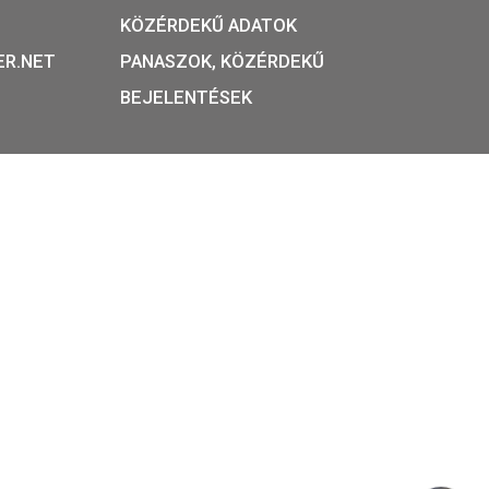
23.000
Ft
S
VÁSÁRLÁS
T:
ADATVÉDELEM
APEST, BÁTHORY U. 7.
ÁSZF ÉS NYILATKOZA
 +36 1 800 8110
GYIK
ARTÁS:
HÍRLEVÉL
 8:00 – 16:00
REGISZTRÁCIÓ
– 17:30
KÖZÉRDEKŰ ADATOK
OINS@HU.INTER.NET
PANASZOK, KÖZÉRDE