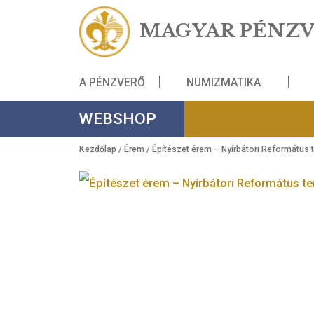
MAGYAR PÉ
A PÉNZVERŐ
NUMIZMATIKA
WEBSHOP
Kezdőlap
/
Érem
/ Építészet érem – Nyírbátori 