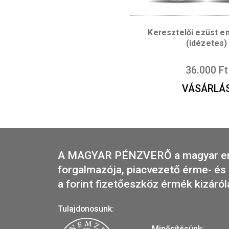
4.
VÁS
Keresztelői 
(id