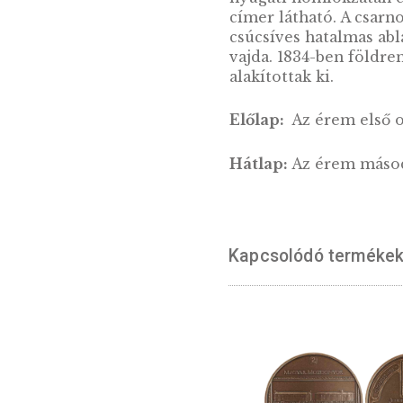
LEÍRÁS
A nyírbátori re
A nyírbátori re
pedig az 1640 kö
elé kisméretű, 
nyugati homlokza
címer látható. 
csúcsíves hatalm
vajda. 1834-ben 
alakítottak ki.
Előlap:
Az érem 
Hátlap:
Az érem