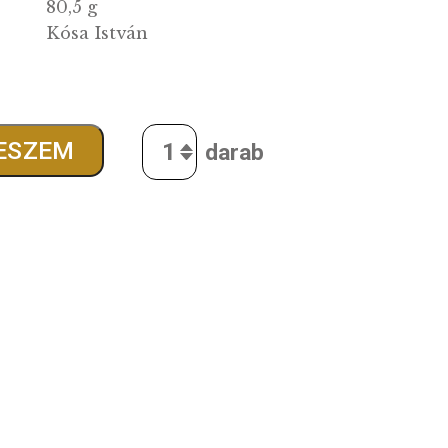
g:
49,5 mm
80,5 g
Kósa István
:
0
Ft
Quantity
SÁRBA TESZEM