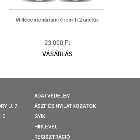
S
y ezüst érem
Millecentenáriumi érem 1/2 un