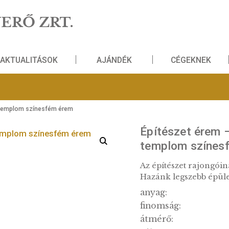
NZVERŐ ZRT.
AKTUALITÁSOK
AJÁNDÉK
Református templom színesfém érem
Építés
templ
Az építé
Hazánk 
anyag: