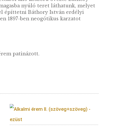
y dombtetőn emelkedik ki a tájból, délkeletre
harangláb áll. A csarnoktemplom nyugati homlok
tozik a korábban emeletes sekrestye. A templo
ílusú 12 palmettából álló koszorú övezte Bátho
attal fedett magasba nyúló teret láthatunk, m
ban kezdte el építtetni Báthory István erdélyi
 Nyugati végében 1897-ben neogótikus karzatot
látható. Az érem patinázott.