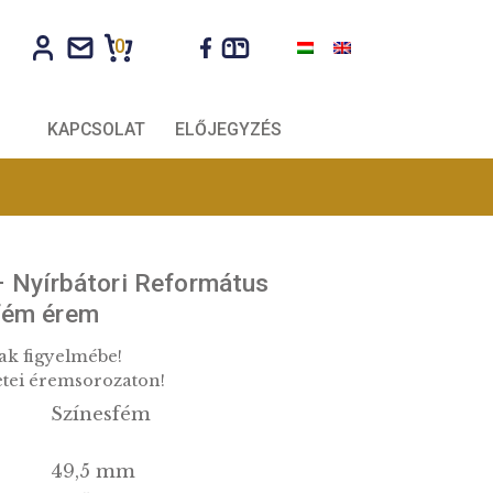
0
CÉGEKNEK
KAPCSOLAT
ELŐJEGYZÉS
zet érem – Nyírbátori Református
om színesfém érem
szet rajongóinak figyelmébe!
legszebb épületei éremsorozaton!
Színesfém