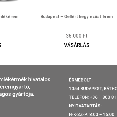
500
Ft
36.000
Ft
ÁRLÁS
VÁSÁRLÁ
ezüst emlékérem
Budapest – Gellért heg
ézetes)