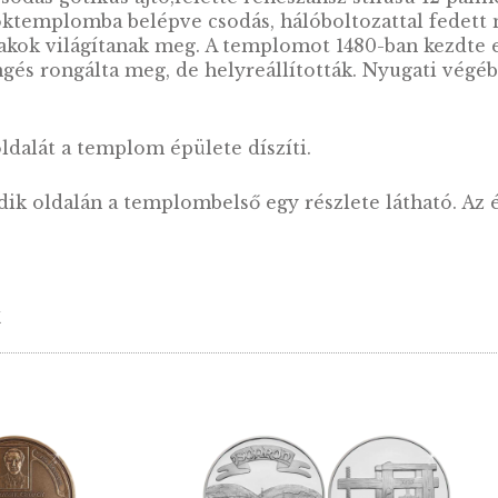
formátus templom
formátus templom gótikus, impozáns épülete eg
rül épült, fából ácsolt és zsindellyel fedett 
négyszögű tornyot építettek. A szentélyhez tar
tán csodás gótikus ajtó,felette reneszánsz st
A csarnoktemplomba belépve csodás, hálóboltoz
as ablakok világítanak meg. A templomot 1480-
földrengés rongálta meg, de helyreállították.
első oldalát a templom épülete díszíti.
 második oldalán a templombelső egy részlete 