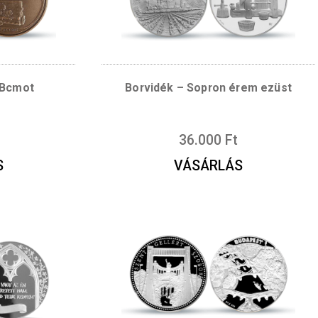
rmékek
érem – Bcmot
Borvidék – Sopron é