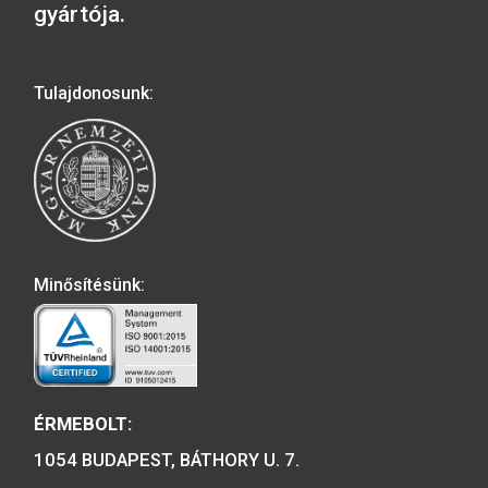
Keresztelői ezüst
Millecentenáriumi é
emlékérem (idézetes)
1/2 unciás
36.000
Ft
23.000
Ft
VÁSÁRLÁS
VÁSÁRLÁS
A MAGYAR PÉNZVERŐ a magyar
emlékérmék hivatalos forgalmazója,
piacvezető érme- és éremgyártó,