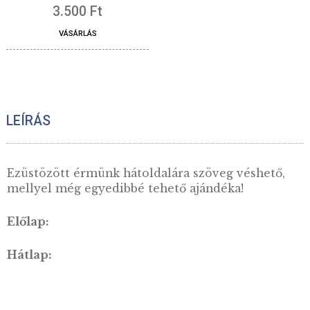
Díszdoboz 100*100 mm-es
fekete, 20 mm – 52 mm-
es érmékhez
3.500
Ft
VÁSÁRLÁS
LEÍRÁS