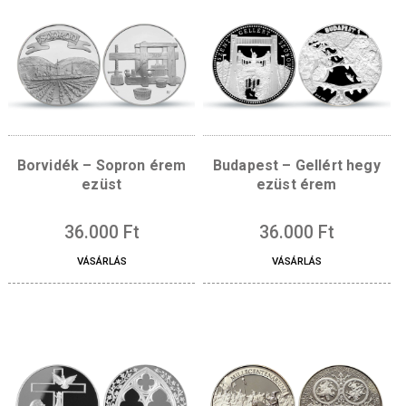
Mozdony érem – Bcmot
Építészet érem –
Nyírbátori Reformá
templom színesfém 
4.500
Ft
6.200
Ft
VÁSÁRLÁS
VÁSÁRLÁS