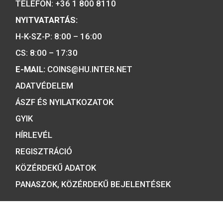
a forint fizetőeszköz érmék kizárólag
gyártója.
Tulajdonosunk:
Minősítésünk: