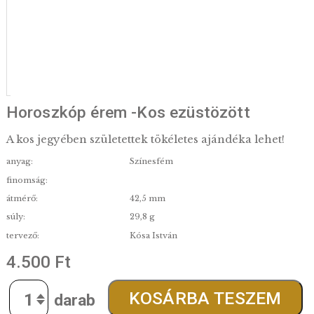
Horoszkóp érem -Kos ezüstözött
A kos jegyében születettek tökéletes ajándéka lehe
anyag:
Színesfém
finomság:
átmérő:
42,5 mm
súly:
29,8 g
tervező:
Kósa István