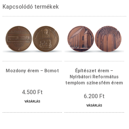
Ezüstözött érmünk hátoldalára szöveg véshet
mellyel még egyedibbé tehető ajándéka!
Előlap:
Hátlap:
Kapcsolódó termékek