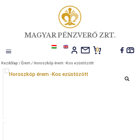
MAGYAR PÉNZVERŐ ZRT.
0
Toggle
Kezdőlap
/
Érem
/ Horoszkóp érem -Kos ezüstözött
navigation