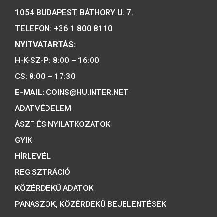
a forint fizetőeszköz érmék kizárólag
gyártója.
Tulajdonosunk:
Minősítésünk: