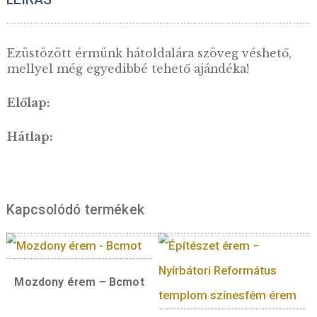
42,5 mm-es érméhez –
kék
2.200
Ft
VÁSÁRLÁS
LEÍRÁS
Ezüstözött érmünk hátoldalára szöveg véshet
mellyel még egyedibbé tehető ajándéka!
Előlap: