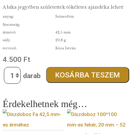
Horoszkóp érem -Bika ezüstözött
A bika jegyében születettek tökéletes ajándéka leh
anyag:
Színesfém
finomság:
átmérő:
42,5 mm
súly:
29,8 g
tervező:
Kósa István
4.500
Ft
Quantity
KOSÁRBA TESZE