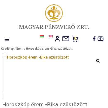
MAGYAR PÉNZVERŐ ZRT.
0
Toggle
Kezdőlap
/
Érem
/ Horoszkóp érem -Bika ezüstözött
navigation