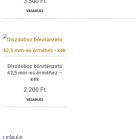
W1873 Díszdoboz 4
mm-es érméhez – 
Díszdoboz 100*100 mm-es
fekete, 20 mm – 52 mm-
1.000
Ft
es érmékhez
VÁSÁRLÁS
3.500
Ft
VÁSÁRLÁS
Díszdoboz bőrutánzatú