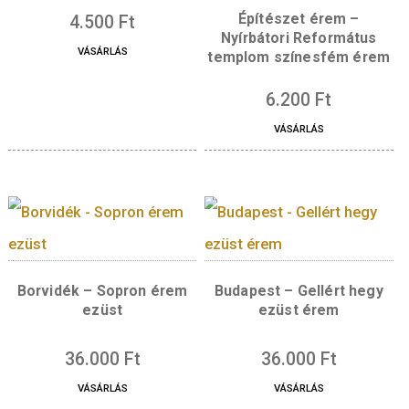
Hátlap:
Kapcsolódó termékek
Mozdony érem – Bcmot
Építészet érem –
4.500
Ft
Nyírbátori Reformá
VÁSÁRLÁS
templom színesfém 
6.200
Ft