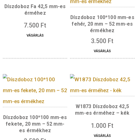
Érdekelhetnek még…
Díszdoboz Fa 42,5 mm-es
érméhez
Díszdoboz 100*100 m
fehér, 20 mm – 52 m
7.500
Ft
érmékhez
VÁSÁRLÁS
3.500
Ft
VÁSÁRLÁS