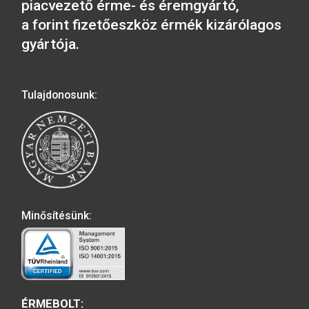
Keresztelői ezüst
Millecentenáriumi é
emlékérem (idézetes)
1/2 unciás
36.000
Ft
23.000
Ft
VÁSÁRLÁS
VÁSÁRLÁS
A MAGYAR PÉNZVERŐ a magyar
emlékérmék hivatalos forgalmazója,
piacvezető érme- és éremgyártó,