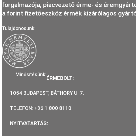
Millecentenáriumi érem 1
23.000
Ft
VÁSÁRLÁS
A MAGYAR PÉNZVERŐ a magyar emlékér
forgalmazója, piacvezető érme- és érem
a forint fizetőeszköz érmék kizárólagos 