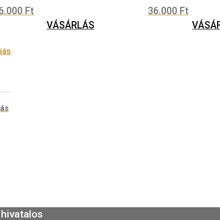
VÁSÁRLÁS
ezüst
Keresztelői ezüst emlékérem (idézetes)
Buda
36.000
Ft
36.
VÁSÁRLÁS