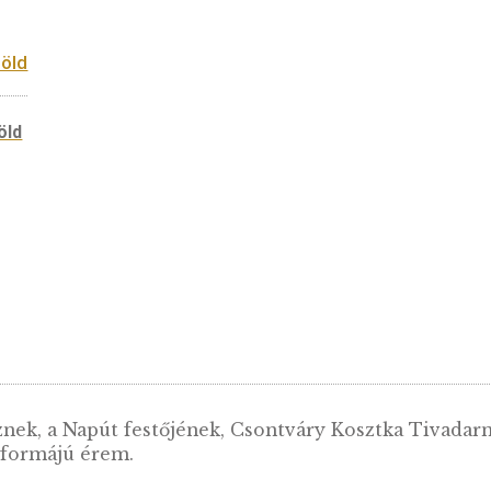
KOSÁRBA T
ez – zöld