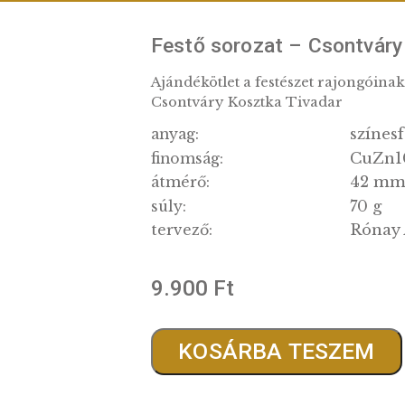
Festő sorozat –
Ajándékötlet a festész
Csontváry Kosztka Ti
anyag:
finomság:
átmérő:
súly:
tervező:
9.900
Ft