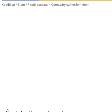
WEBSHOP
Kezdőlap
/
Érem
/ Festő sorozat – Csontváry színesfém érem