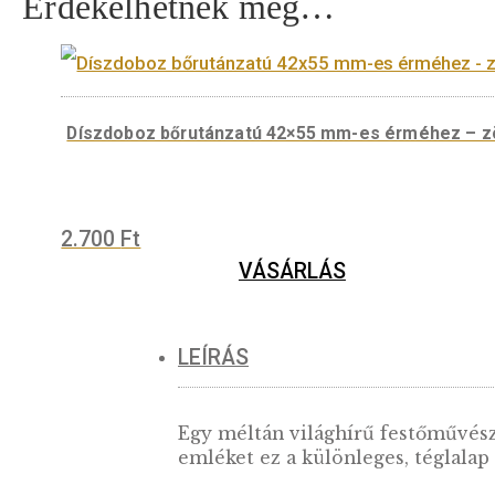
Érdekelhetnek még…
Díszdoboz bőrutánzatú 42×55 mm-es érméh
2.700
Ft
VÁSÁRLÁS