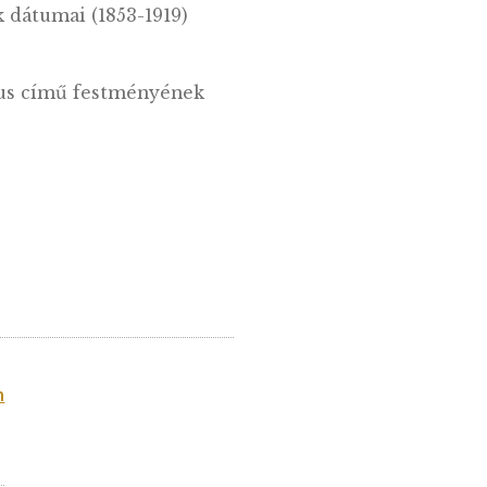
ka Tivadarnak és festészetének állít
 és halálának dátumai (1853-1919)
Magányos cédrus című festményének