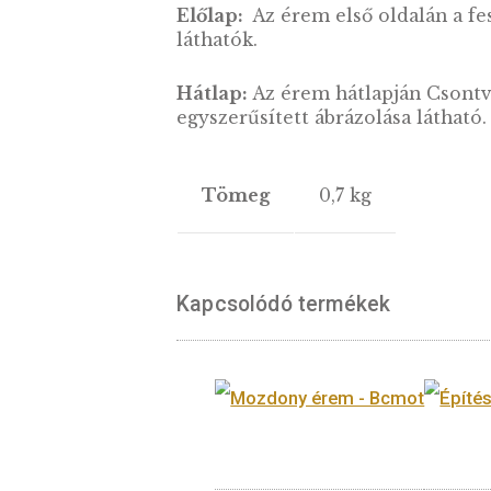
LEÍRÁS
Egy méltán világhírű festő
emléket ez a különleges, t
Előlap:
Az érem első oldalá
láthatók.
Hátlap:
Az érem hátlapján 
egyszerűsített ábrázolása lá
Tömeg
0,7 kg