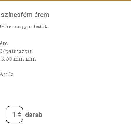
 Csontváry színesfém érem
et rajongóinak!Híres magyar festők:
vadar
színesfém
CuZn10/patinázott
42 mm x 55 mm mm
70 g
Rónay Attila