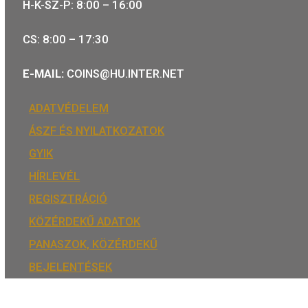
Tulajdonosunk:
Minősítésünk:
ÉRMEBOLT:
1054 BUDAPEST, BÁTHORY U. 7.
TELEFON: +36 1 800 8110
NYITVATARTÁS:
H-K-SZ-P: 8:00 – 16:00