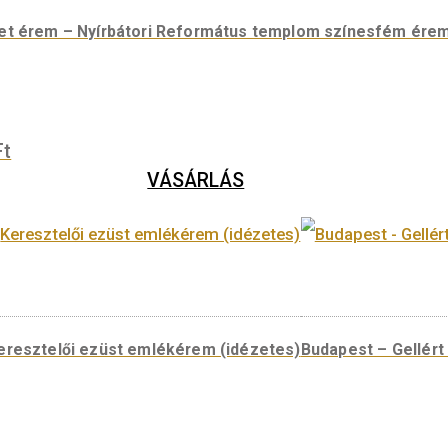
Építészet érem – Nyírbátori Református templom 
6.200
Ft