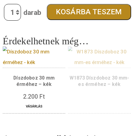
finomság:
Cu75Ni25
kibocsátott darabszám:
4000 darab
átmérő:
30 mm
súly:
12,5 g
tervező:
Holló István
5.700
Ft
Quantity
KOSÁRBA TESZE
Érdekelhetnek még…