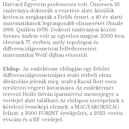
LEÍRÁS
Raul Bott (1923-2005) Budapesten született, 
élete nagy részét az Egyesült Államokban tölt
Családja 1938-ban kivándorolt Kanadába.
Tanulmányai során kezdetben az
elektromosságtanra koncentrált, majd egyik
professzorának hatására fordult érdeklődése
matematika felé. A kanadai McGill Egyetemrő
amerikai Carnegie Mellon Egyetemre került,
1947-ben elektromos hálózatok témában
megszerezte doktori fokozatát. 1949-ben
Hermann Weyl meghívására Princetonba kerü
(Institute for Advanced Study), ahol 1949-51 é
1955-57 között kutatott. 1951 és 1959 között a
michigani egyetemen tanított, 1959-től pedig
Harvard Egyetem professzora volt. Összesen