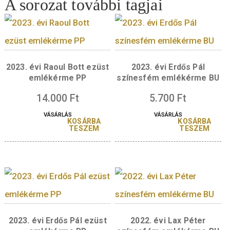
Díszdoboz 30 mm
W1873 Díszdoboz 30
érméhez – kék
es érméhez – ké
2.200
Ft
VÁSÁRLÁS
A sorozat további tagjai
2023. évi Raoul Bott ezüst
2023. évi Erdős Pá
emlékérme PP
színesfém emlékérm