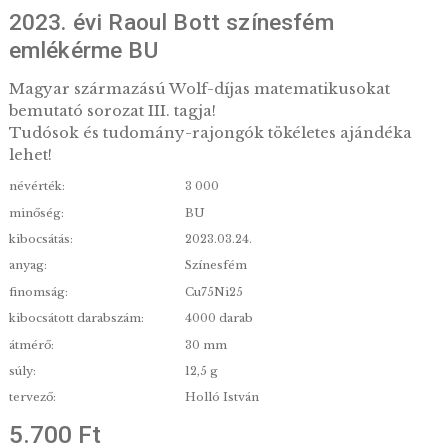
2023. évi Raoul Bott színesfém
emlékérme BU
Magyar származású Wolf-díjas matematikusokat
bemutató sorozat III. tagja!
Tudósok és tudomány-rajongók tökéletes ajánd
lehet!
névérték:
3 000
minőség:
BU
kibocsátás:
2023.03.24.
anyag:
Színesfém