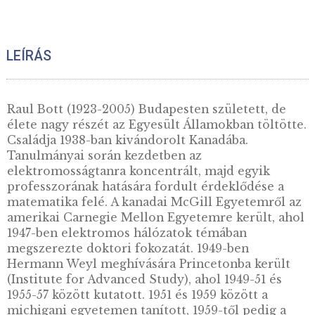
2022. évi Lax Péter ezüst
emlékérme PP
14.000
Ft
VÁSÁRLÁS
KOSÁRBA
TESZEM