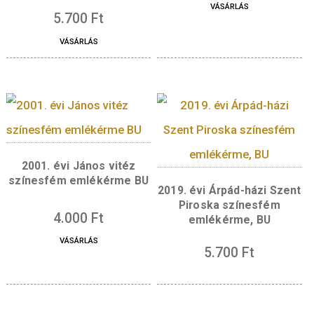
2017. évi Irinyi János
színesfém emlékérme PP
2019. évi Benczúr G
3.800
Ft
születésének 175
évfordulója színes
emlékérme
5.700
Ft
VÁSÁRLÁS