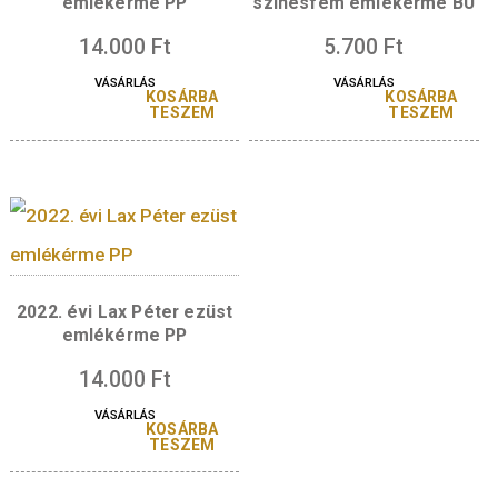
14.000
Ft
5.700
Ft
VÁSÁRLÁS
VÁSÁRLÁS
KOSÁRBA
KOSÁR
TESZEM
TESZ
2023. évi Erdős Pál ezüst
2022. évi Lax Péte
emlékérme PP
színesfém emlékérm
14.000
Ft
5.700
Ft
VÁSÁRLÁS
VÁSÁRLÁS
KOSÁRBA
KOSÁR
TESZEM
TESZ