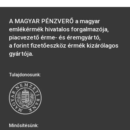
2016. évi Szigetvári
színesfém emlékérm
2016. évi Budapesti
Állatkert színesfém
5.700
Ft
emlékérme BU
VÁSÁRLÁS
5.700
Ft
VÁSÁRLÁS
2001. évi János vitéz