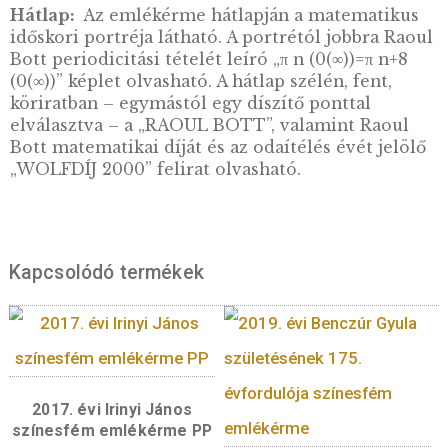
tanítványa doktorált a vezetése alatt, közülü
ketten is megkapták a Fields érmet, a 40 év al
matematikusok legrangosabb elismerését (S
1966, Quillen 1978). Doktori tanítványai közö
Szenes András volt az egyetlen magyar. 2000
életének 77. évében, mély topológiai és
differenciálgeometriai felfedezéseiért
matematikai Wolf-díjban részesült.
Előlap:
Az emlékérme előlapján egy felület
differenciálgeometriájára utaló térbeli elem
ábrázolása jelenik meg, utalva Raoul Bott ez
területen végzett kutatásaira. Az emlékérmét
tervező Holló István iparművész mesterjegye
verdejel alatt található.Az előlapon szerepel
kötelező érmeképi elemek: a MAGYARORS
felirat, a 3000 FORINT értékjelzés, a 2023. ve