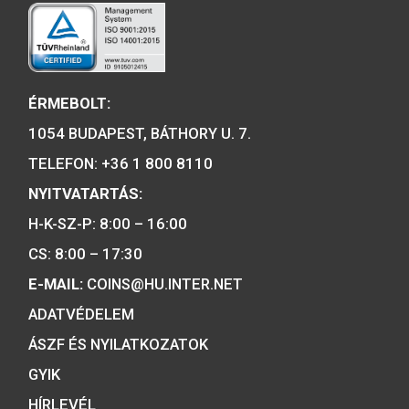
színesfém emlékérme BU
2019. évi Árpád-házi 
Piroska színesfé
4.000
Ft
emlékérme, BU
VÁSÁRLÁS
5.700
Ft
A MAGYAR PÉNZVERŐ a magyar
emlékérmék hivatalos forgalmazója,
piacvezető érme- és éremgyártó,
a forint fizetőeszköz érmék kizárólag
gyártója.