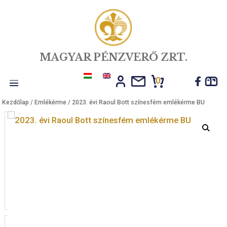
MAGYAR PÉNZVERŐ ZRT.
0
Toggle
Kezdőlap
/
Emlékérme
/ 2023. évi Raoul Bott színesfém emlékérme 
navigation