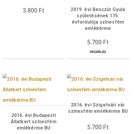
évszám és a BP. verdejel.
Hátlap:
Az emlékérme hátlapján a matemati
időskori portréja látható. A portrétól jobbra 
Bott periodicitási tételét leíró „π n (0(∞))=π n
(0(∞))” képlet olvasható. A hátlap szélén, fent,
köriratban – egymástól egy díszítő ponttal
elválasztva – a „RAOUL BOTT”, valamint Rao
Bott matematikai díját és az odaítélés évét je
„WOLFDÍJ 2000” felirat olvasható.
Kapcsolódó termékek