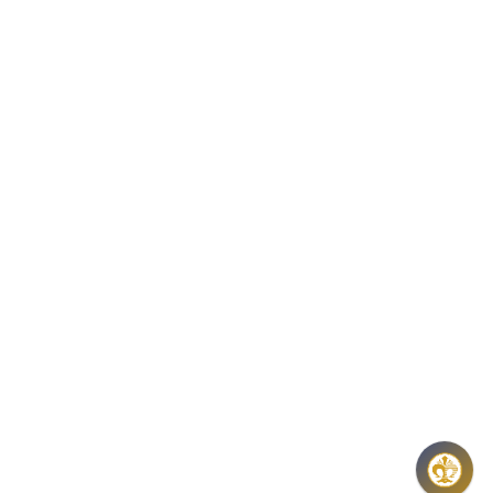
1054 BUDAPEST, BÁTHORY U. 7.
TELEFON: +36 1 800 8110
NYITVATARTÁS:
H-K-SZ-P: 8:00 – 16:00
CS: 8:00 – 17:30
E-MAIL:
COINS@HU.INTER.NET
ADATVÉDELEM
ÁSZF ÉS NYILATKOZATOK
GYIK
HÍRLEVÉL
REGISZTRÁCIÓ
KÖZÉRDEKŰ ADATOK