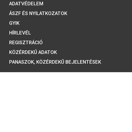
emlékérmék hivatalos forgalmazója,
piacvezető érme- és éremgyártó,
a forint fizetőeszköz érmék kizárólag
gyártója.
Tulajdonosunk:
Minősítésünk: