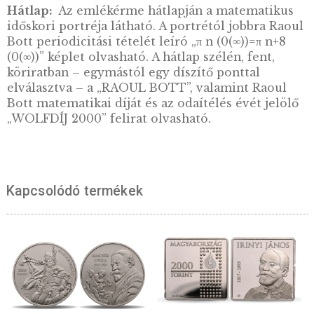
Összesen 26 tanítványa doktorált a vezetése a
közülük ketten is megkapták a Fields érmet, 
év alatti matematikusok legrangosabb elisme
(Smale 1966, Quillen 1978). Doktori tanítvány
között Szenes András volt az egyetlen magyar
2000-ben, életének 77. évében, mély topológi
differenciálgeometriai felfedezéseiért
matematikai Wolf-díjban részesült.
Előlap:
Az emlékérme előlapján egy felület
differenciálgeometriájára utaló térbeli elem
ábrázolása jelenik meg, utalva Raoul Bott ez
területen végzett kutatásaira. Az emlékérmét
tervező Holló István iparművész mesterjegye
verdejel alatt található.Az előlapon szerepel
kötelező érmeképi elemek: a MAGYARORS
felirat, a 7500 FORINT értékjelzés, a 2023. ve