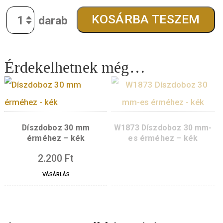
finomság:
.925
kibocsátott darabszám:
4000 darab
átmérő:
30 mm
súly:
12,5 g
tervező:
Holló István
14.000
Ft
Quantity
KOSÁRBA TESZE
Érdekelhetnek még…