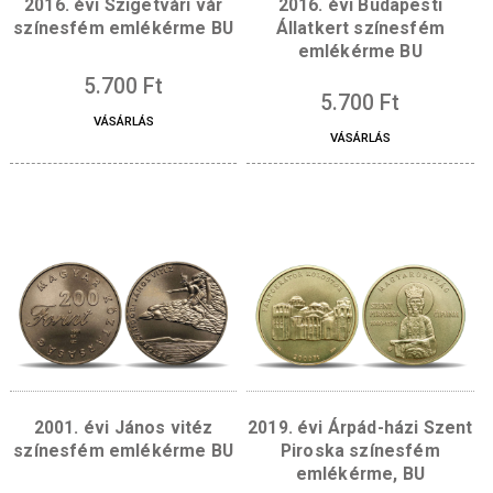
2019. évi Benczúr Gyula
2017. évi Irinyi Ján
születésének 175.
színesfém emlékérm
évfordulója színesfém
emlékérme
3.800
Ft
5.700
Ft
VÁSÁRLÁS