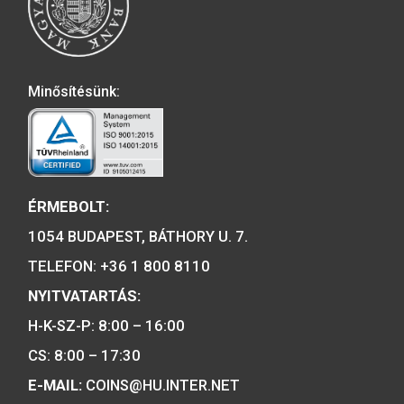
2001. évi János vitéz
2019. évi Árpád-házi 
színesfém emlékérme BU
Piroska színesfé
emlékérme, BU
4.000
Ft
5.700
Ft
VÁSÁRLÁS
A MAGYAR PÉNZVERŐ a magyar