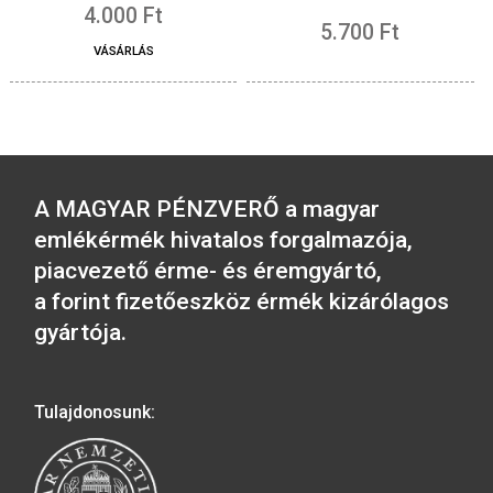
2016. évi Szigetvári vár
2016. évi Budapest
színesfém emlékérme BU
Állatkert színesf
emlékérme BU
5.700
Ft
5.700
Ft
VÁSÁRLÁS
VÁSÁRLÁS