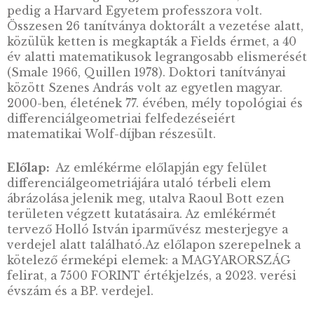
LEÍRÁS
Raul Bott (1923-2005) Budapesten született, 
élete nagy részét az Egyesült Államokban tölt
Családja
1938-ban kivándorolt Kanadába. Tanulmányai
során kezdetben az elektromosságtanra
koncentrált, majd egyik professzorának hatás
fordult érdeklődése a matematika felé. A kan
McGill Egyetemről az amerikai Carnegie Me
Egyetemre került, ahol 1947-ben elektromos
hálózatok témában megszerezte doktori
fokozatát. 1949-ben Hermann Weyl meghívás
Princetonba került (Institute for Advanced St
ahol 1949-51 és 1955-57 között kutatott. 1951 é
között a michigani egyetemen tanított, 1959-
pedig a Harvard Egyetem professzora volt.