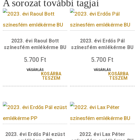
Díszdoboz 30 mm
W1873 Díszdoboz 30
érméhez – kék
es érméhez – ké
2.200
Ft
VÁSÁRLÁS
A sorozat további tagjai
2023. évi Raoul Bott
2023. évi Erdős Pá
színesfém emlékérme BU
színesfém emlékérm