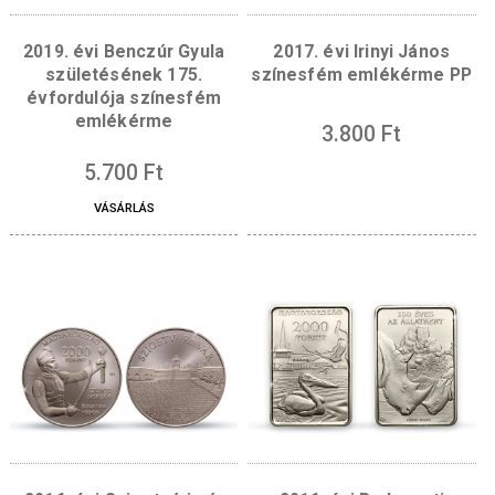
évszám és a BP. verdejel.
Hátlap:
Az emlékérme hátlapján a matemati
időskori portréja látható. A portrétól jobbra 
Bott periodicitási tételét leíró „π n (0(∞))=π n
(0(∞))” képlet olvasható. A hátlap szélén, fent,
köriratban – egymástól egy díszítő ponttal
elválasztva – a „RAOUL BOTT”, valamint Rao
Bott matematikai díját és az odaítélés évét je
„WOLFDÍJ 2000” felirat olvasható.
Kapcsolódó termékek