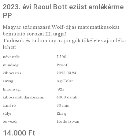
2023. évi Raoul Bott ezüst emlékérm
PP
Magyar származású Wolf-díjas matematikusokat
bemutató sorozat III. tagja!
Tudósok és tudomány-rajongók tökéletes ajánd
lehet!
névérték:
7 500
minőség:
Proof
kibocsátás:
2023.03.24..
anyag:
Ag/Ezüst