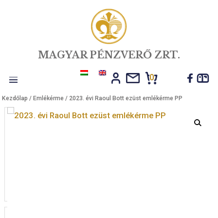
MAGYAR PÉNZVERŐ ZRT.
0
Toggle
Kezdőlap
/
Emlékérme
/ 2023. évi Raoul Bott ezüst emlékérme PP
navigation