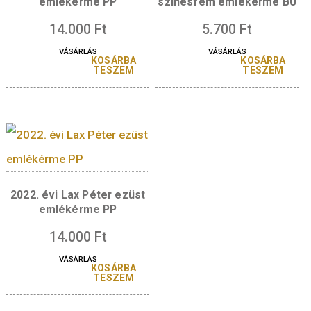
5.700
Ft
5.700
Ft
VÁSÁRLÁS
VÁSÁRLÁS
KOSÁRBA
KOSÁR
TESZEM
TESZ
2023. évi Erdős Pál ezüst
2022. évi Lax Péte
emlékérme PP
színesfém emlékérm
14.000
Ft
5.700
Ft
VÁSÁRLÁS
VÁSÁRLÁS
KOSÁRBA
KOSÁR
TESZEM
TESZ