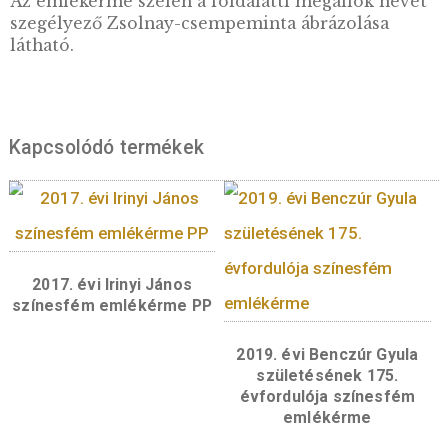
előlapon találhatók a kötelező érmeképi elem
„MAGYARORSZÁG” felirat, a „2000” értékjelz
„FORINT” felirat, és a „BP.” verdejel.
Hátlap:
Az emlékérme hátlapján központi
motívumként a földalatti vasút BVVV-féle
faburkolatú motorkocsija látható oldalnézetb
ábrázolva. Az ábrázolás felett két vízszíntes 
a „MILLENNIUMI FÖLDALATTI” és a „VASÚT
felirat, alatta, bal oldalon a kisföldalatti
megnyitására utaló 1896-os évszám, jobb olda
2021 verési évszám olvasható. Bitó Balázs
tervezőművész mesterjegye a kocsi oldalán
felcsavarozott rézbetűként ábrázolva jelenik
Az emlékérme szélén a földalatti megállók n
szegélyező Zsolnay-csempeminta ábrázolása
látható.