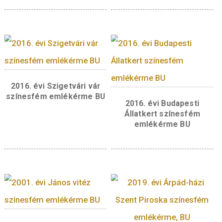
Kapcsolódó termékek
2017. évi Irinyi János
színesfém emlékérme PP
2019. évi Benczúr G
születésének 175
évfordulója színes
emlékérme