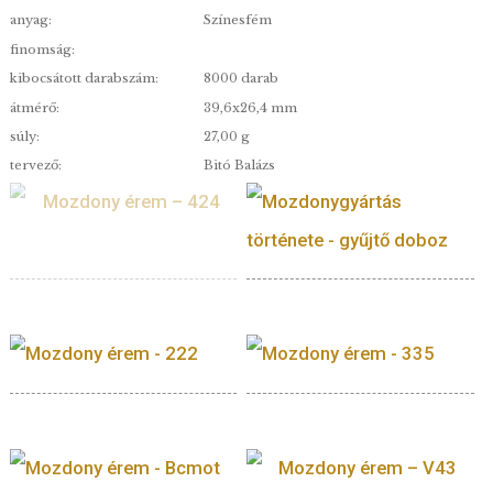
patinázott színesfém emlékérme
Érmekülönlegesség a történelem és a vasúttörtén
rajongóinak!
névérték:
2000
minőség:
patinázott
kibocsátás:
2021.05.03.
anyag:
Színesfém
finomság:
kibocsátott darabszám:
8000 darab
átmérő:
39,6x26,4 mm
súly:
27,00 g
tervező:
Bitó Balázs