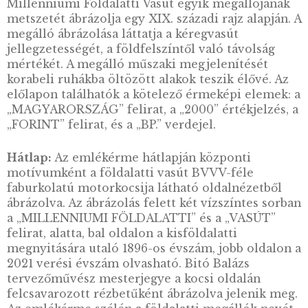
LEÍRÁS
A Millenniumi Földalatti Vasút, a köznyelvbe
„kisföldalatti” világvárosi rangot adott
Budapestnek. Az európai kontinens első földa
vasútja volt, megelőzve Párizst és Berlint. A
megnyitó ünnepségre 1896. május 2-án került
Előlap:
Az előlap központi motívuma a
Millenniumi Földalatti Vasút egyik megállój
metszetét ábrázolja egy XIX. századi rajz alap
megálló ábrázolása láttatja a kéregvasút
jellegzetességét, a földfelszíntől való távolsá
mértékét. A megálló műszaki megjelenítését
korabeli ruhákba öltözött alakok teszik élővé