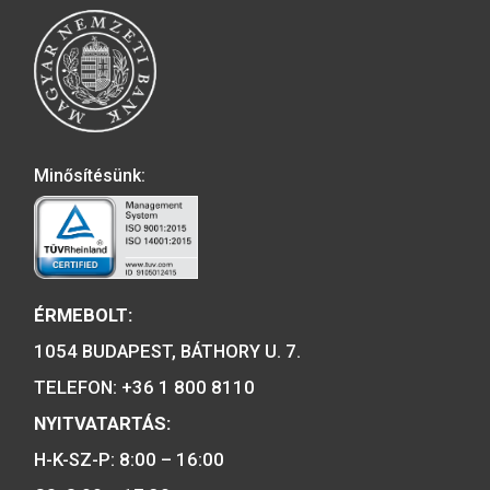
2001. évi János vitéz
színesfém emlékérme BU
2019. évi Árpád-házi 
Piroska színesfé
emlékérme, BU
A MAGYAR PÉNZVERŐ a magyar
emlékérmék hivatalos forgalmazója,
piacvezető érme- és éremgyártó,
a forint fizetőeszköz érmék kizárólag