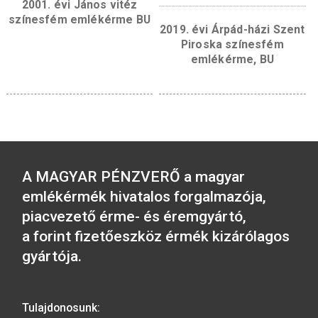
2016. évi Szigetvári vár
színesfém emlékérme BU
2016. évi Budapest
Állatkert színesf
emlékérme BU