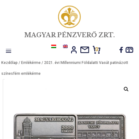
MAGYAR PÉNZVERŐ ZRT.
0
Toggle
Kezdőlap
/
Emlékérme
/ 2021. évi Millenniumi Földalatti Vasút patiná
navigation
színesfém emlékérme