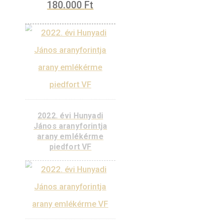
2024. évi V. László
aranyforintja arany
emlékérme piedfort VF
690.000
Ft
VÁSÁRLÁS
KOSÁRBA
TESZEM