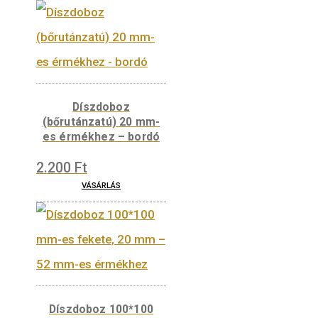
Díszdoboz 100*100
mm-es fehér, 20 mm –
52 mm-es érmékhez
3.500
Ft
VÁSÁRLÁS
Díszdoboz
(bőrutánzatú) 20 mm-
es érmékhez – bordó