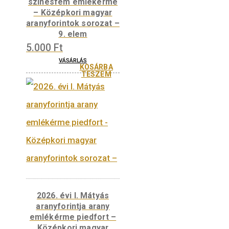
2026. évi I. Mátyás
aranyforintja
színesfém emlékérme
– Középkori magyar
aranyforintok sorozat –
9. elem
5.000
Ft
VÁSÁRLÁS