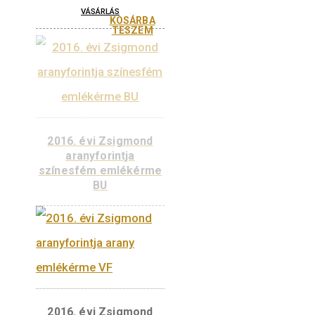
aranyforintja arany
emlékérme VF
180.000
Ft
VÁSÁRLÁS
KOSÁRBA
TESZEM
2018. évi Habsburg
Albert aranyforintja
színesfém emlékérme
BU