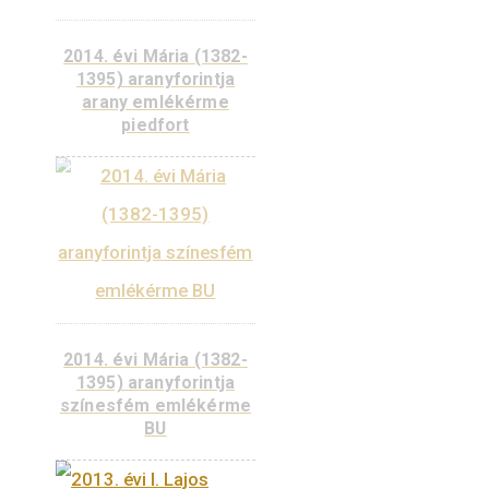
2016. évi Zsigmond
aranyforintja arany
emlékérme VF
180.000
Ft
VÁSÁRLÁS
KOSÁRBA
TESZEM
2016. évi Zsigmond
aranyforintja arany
emlékérme piedfort VF
690.000
Ft