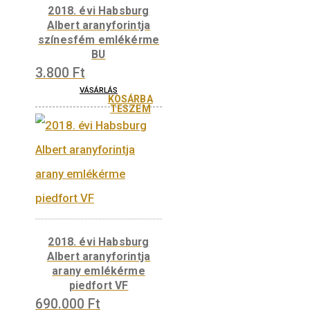
2020. évi I. Ulászló
színesfém emlékérme
BU
2020. évi I. Ulászló