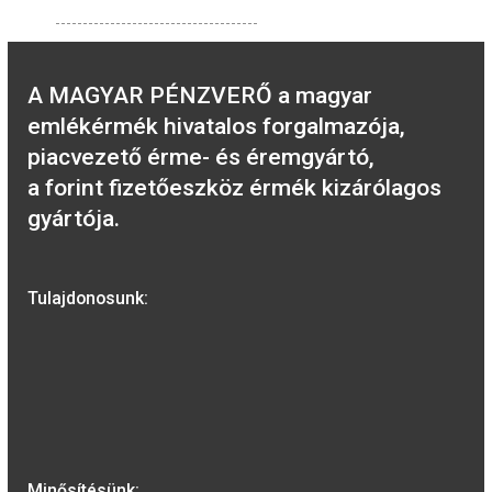
5.700
Ft
VÁSÁRLÁS
2017. évi Irinyi János
színesfém emlékérme
PP