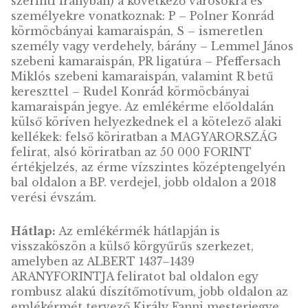
2012. évi I. Károly
aranyforintja arany
emlékérme VF
180.000
Ft
VÁSÁRLÁS
KOSÁRBA
TESZEM
2012. évi I. Károly
aranyforintja arany
emlékérme piedfort VF