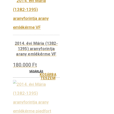
TESZEM
2016. évi Zsigmond
aranyforintja
színesfém emlékérme
BU