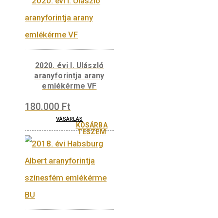
2022. évi Hunyadi
János aranyforintja
színesfém emlékérme
BU
2020. évi I. Ulászló
aranyforintja arany
emlékérme piedfort VF