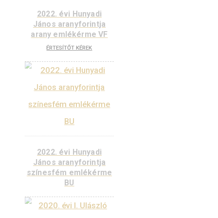
2024. évi V. László
aranyforintja arany
emlékérme VF
180.000
Ft
2022. évi Hunyadi
János aranyforintja
arany emlékérme
piedfort VF