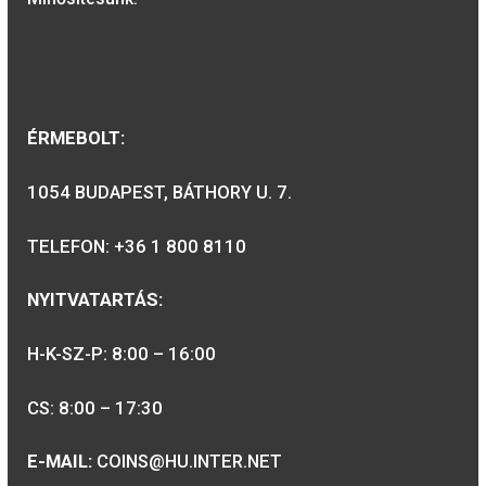
3.800
Ft
2016. évi Szigetvári vár
színesfém emlékérme
BU
5.700
Ft
VÁSÁRLÁS