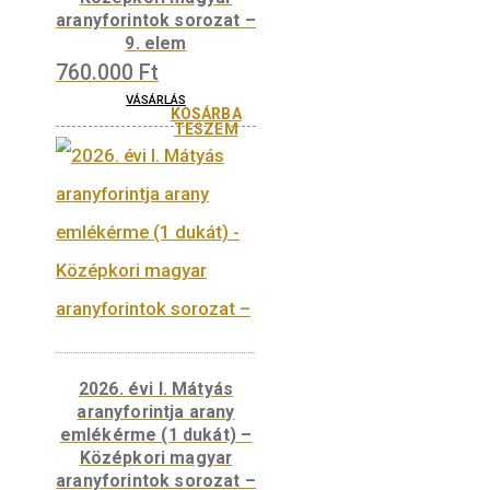
KOSÁRBA
TESZEM
2026. évi I. Mátyás
aranyforintja arany
emlékérme piedfort –
Középkori magyar
aranyforintok sorozat –
9. elem
760.000
Ft