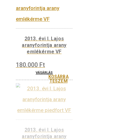
VÁSÁRLÁS
KOSÁRBA
TESZEM
2014. évi Mária (1382-
1395) aranyforintja
arany emlékérme VF
180.000
Ft
VÁSÁRLÁS
KOSÁRBA
TESZEM