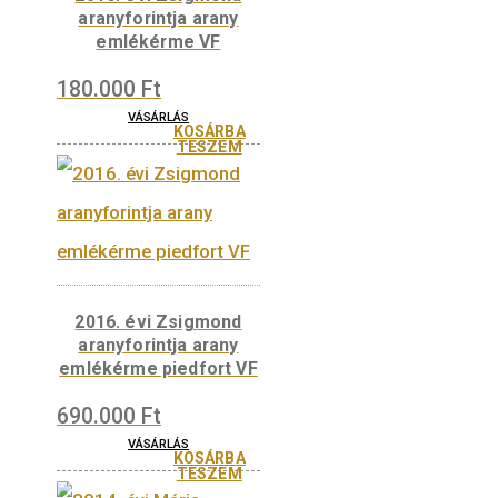
3.800
Ft
VÁSÁRLÁS
KOSÁRBA
TESZEM
2018. évi Habsburg
Albert aranyforintja
arany emlékérme
piedfort VF
690.000
Ft
VÁSÁRLÁS
KOSÁRBA