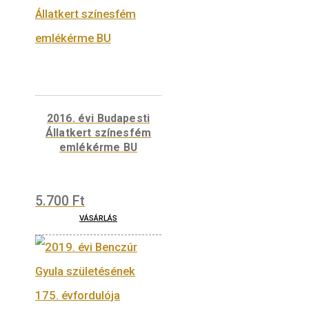
uralkodott. Emlékérméjének minden
gyűjteményben ott a helye! A történelem
rajongóinak felejthetetlen és értékes ajándé
lehet! Befektetők figyelmébe is ajánljuk!
Előlap:
Az emlékérme előlapjának központi
motívumát Albert magyar királyként 1439-tő
vert második aranyforint-típusának előlapi
címerábrázolása ihlette, amelyet korabeli v
és mesterjegyek vesznek körül. A középkori
veret előlapján gyöngykörben négyrészű
címerpajzs látható, a benne lévő magyar
vágások, a cseh oroszlán, az osztrák pólya és
morva sas Albert uralkodói címeire utalnak. 
címert a korabeli aranypénzek hátlapján
megtalálható verde- és mesterjegyekből vet
válogatás veszi körül, amelyek (az óra járása