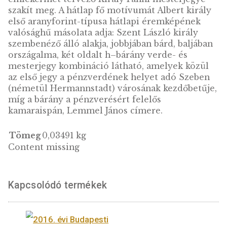
690.000
Ft
VÁSÁRLÁS
KOSÁRBA
TESZEM
LEÍRÁS
Középkori Aranyforintok sorozat V. Habsbur
Albert aranyforintja arany emlékérme A
Középkori magyar aranyforintok gyűjtői
emlékérme sorozat V. tagja Habsburg Albert
arany forintja emlékérmén. 1437. december 
választották meg Magyarország királyának V
Albert osztrák főherceget, Luxemburgi
Zsigmond (ur. 1387-1437) vejét, az első
Habsburgot, aki fejére tehette a Szent Koron
Albert (ur. 1437-1439) alig több mint másfél é