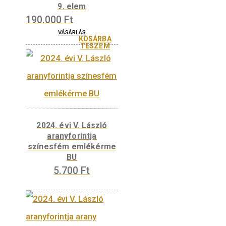
VÁSÁRLÁS
KOSÁRBA
TESZEM
2026. évi I. Mátyás
aranyforintja arany
emlékérme (1 dukát) –
Középkori magyar
aranyforintok sorozat –
9. elem