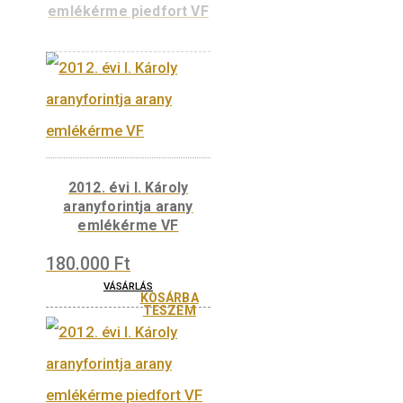
2014. évi Mária (1382-
1395) aranyforintja
arany emlékérme
piedfort