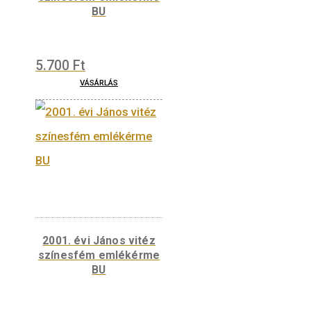
Kapcsolódó termékek
2016. évi Budapesti
Állatkert színesfém
emlékérme BU