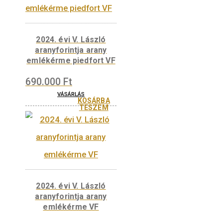
190.000
Ft
VÁSÁRLÁS
KOSÁRBA
TESZEM
2024. évi V. László
aranyforintja
színesfém emlékérme
BU
5.700
Ft