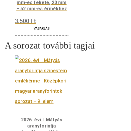
2.200
Ft
VÁSÁRLÁS
Díszdoboz 100*100
mm-es fekete, 20 mm
– 52 mm-es érmékhez
3.500
Ft
VÁSÁRLÁS
A sorozat további tagjai