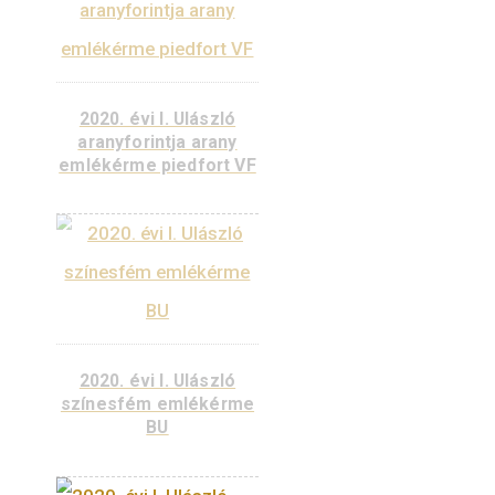
2022. évi Hunyadi
János aranyforintja
arany emlékérme VF
ÉRTESÍTŐT KÉREK