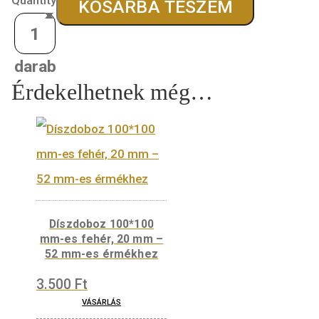
tervező:
Király Fanni
180.000
Ft
Quantity
KOSÁRBA TESZEM
Érdekelhetnek még…