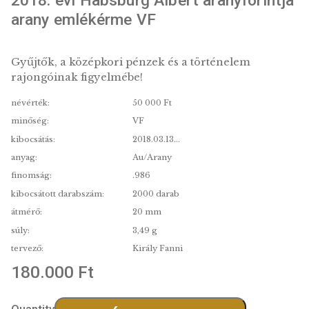
2018. évi Habsburg Albert aranyfori
arany emlékérme VF
Gyűjtők, a középkori pénzek és a történelem
rajongóinak figyelmébe!
névérték:
50 000 Ft
minőség:
VF
kibocsátás:
2018.03.13...
anyag:
Au/Arany
finomság:
.986
kibocsátott darabszám:
2000 darab
átmérő:
20 mm
súly:
3,49 g