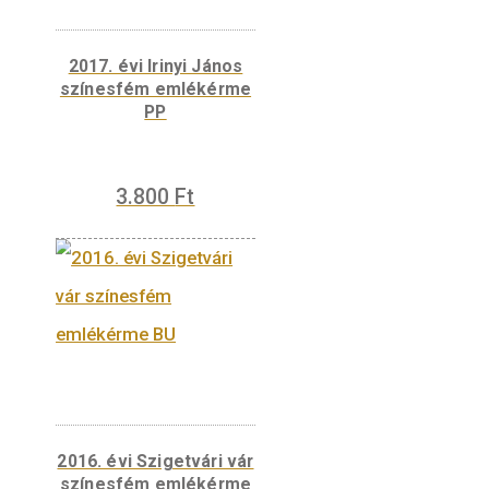
ARANYFORINTJA feliratot bal oldalon egy
rombusz alakú díszítőmotívum, jobb oldalon
emlékérmét tervező Király Fanni mesterjeg
szakít meg. A hátlap fő motívumát Albert kir
első aranyforint-típusa hátlapi éremképéne
valósághű másolata adja: Szent László király
szembenéző álló alakja, jobbjában bárd, balj
országalma, két oldalt h–bárány verde- és
mesterjegy kombináció látható, amelyek köz
az első jegy a pénzverdének helyet adó Sze
(németül Hermannstadt) városának kezdőbet
míg a bárány a pénzverésért felelős
kamaraispán, Lemmel János címere.
Tömeg
0,03491 kg
Content missing