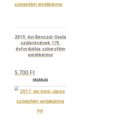
szerinti irányban) a következő városokra és
személyekre vonatkoznak: P – Polner Konrá
körmöcbányai kamaraispán, S – ismeretlen
személy vagy verdehely, bárány – Lemmel J
szebeni kamaraispán, PR ligatúra – Pfeffersa
Miklós szebeni kamaraispán, valamint R bet
kereszttel – Rudel Konrád körmöcbányai
kamaraispán jegye. Az emlékérme előoldalá
külső köríven helyezkednek el a kötelező ala
kellékek: felső köriratban a MAGYARORSZ
felirat, alsó köriratban az 50 000 FORINT
értékjelzés, az érme vízszintes középtengel
bal oldalon a BP. verdejel, jobb oldalon a 201
verési évszám.
Hátlap:
Az emlékérmék hátlapján is
visszaköszön a külső körgyűrűs szerkezet,
amelyben az ALBERT 1437–1439