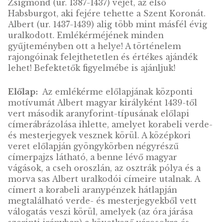
VÁSÁRLÁS
KOSÁRBA
TESZEM
2013. évi I. Lajos
aranyforintja arany
emlékérme piedfort VF