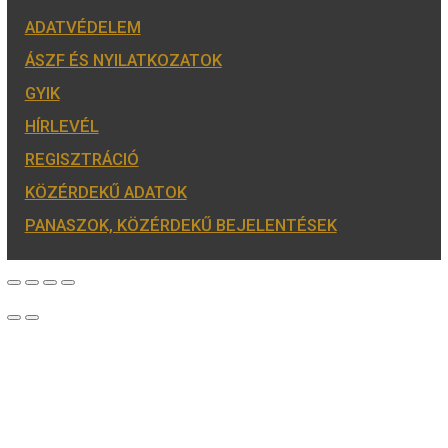
2001. évi János vitéz
színesfém emlékérme
BU
4.000
Ft
VÁSÁRLÁS