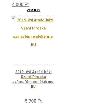
5.700
Ft
VÁSÁRLÁS
2019. évi Benczúr Gyula
születésének 175.
évfordulója színesfém
emlékérme