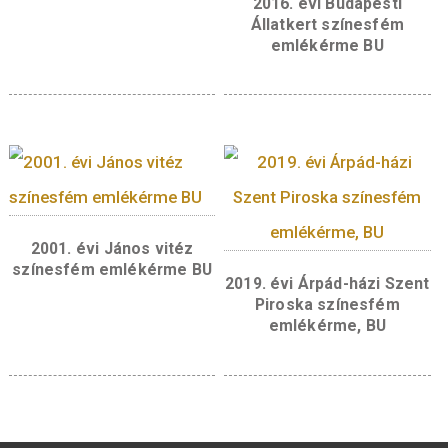
tervezőművész mesterjegyével. Az emlékér
szélén, a kereten kívül, fent a „SZILVAY KOR
a jobb oldalon, a peremmel párhuzamosan az
SZÁRAZOLTÁS ATYJA”, lent, jobbra rendezve
„1890 – 1957”, a bal oldalon, a peremmel
párhuzamosan a
„TŰZOLTÓPARANCSNOK” felirat olvasható.
Kapcsolódó termékek
2017. évi Irinyi János