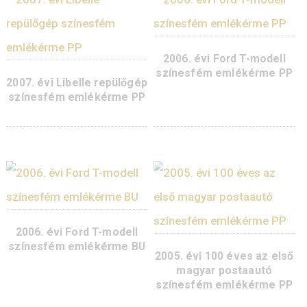
2009. évi Bánki Donát
2008. évi Telefonhír
vízturbina színesfém
színesfém emlékérm
érme PP
KOSÁR
TESZ
KOSÁRBA
TESZEM
2008. évi Telefonhírmondó
2007. évi Libelle repü
színesfém emlékérme BU
színesfém emlékérm
KOSÁRBA
KOSÁR
TESZEM
TESZ