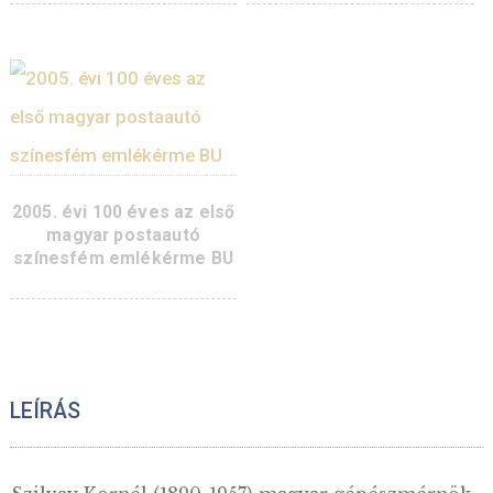
2006. évi Ford T-mod
színesfém emlékérm
2007. évi Libelle repülőgép
színesfém emlékérme PP