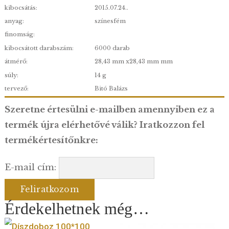
névérték:
2 000 Ft
minőség:
PP
kibocsátás:
2015.07.24..
anyag:
színesfém
finomság:
kibocsátott darabszám:
6000 darab
átmérő:
28,43 mm x28,43 mm mm
súly:
14 g
tervező:
Bitó Balázs
Szeretne értesülni e-mailben amennyiben e
termék újra elérhetővé válik? Iratkozzon fe
termékértesítőnkre:
E-mail cím: