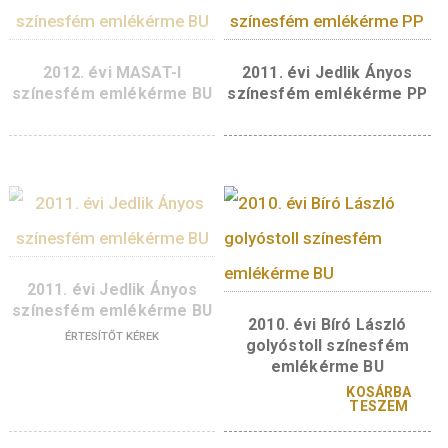
2014. évi Ganz Ábrahám
2012. évi MASAT-
színesfém emlékérme BU
színesfém emlékérm
ÉRTESÍTŐT KÉREK
KOSÁR
TESZ