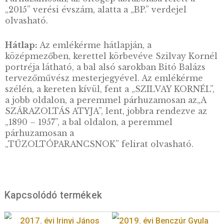
LEÍRÁS
Szilvay Kornél (1890-1957) magyar gépészmé
tűzoltó ezredes, Budapest egykori
tűzoltóparancsnoka, a hazai tűzoltóügy egyik
legnagyobb alakja, a magyar technikatörténe
kiemelkedő egyénisége. Fontosnak tartotta a
tűzoltók biztonságát és a vagyontárgyak
épségének megőrzését. 1928. június 30-án
szabadalmaztatta a Szilvay-féle tűzoltó-
berendezést, a tűznek oltóporral vagy habbal