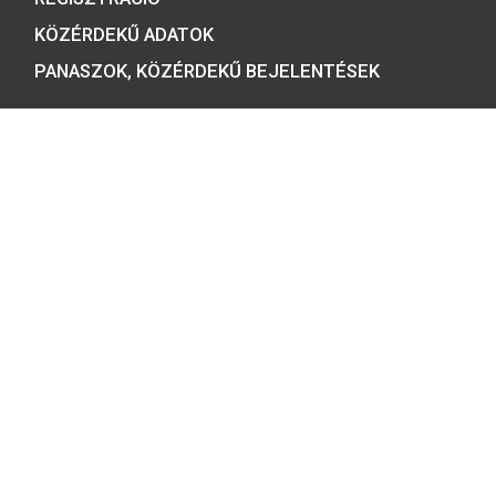
A MAGYAR PÉNZVERŐ a magyar
emlékérmék hivatalos forgalmazója,
piacvezető érme- és éremgyártó,
a forint fizetőeszköz érmék kizárólag
gyártója.
Tulajdonosunk: