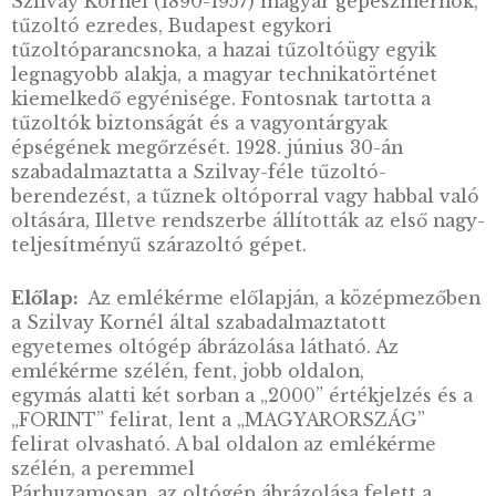
2006. évi Ford T-modell
színesfém emlékérme BU
2005. évi 100 éves az
magyar postaaut
színesfém emlékérm
2005. évi 100 éves az első
magyar postaautó
színesfém emlékérme BU