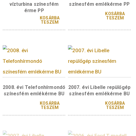
2010. évi Bíró László
2009. évi Bánki Don
golyóstoll színesfém
vízturbina színesf
emlékérme PP
érme BU