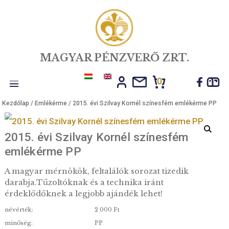
MAGYAR PÉNZVERŐ ZRT.
0
Toggle
Kezdőlap
/
Emlékérme
/ 2015. évi Szilvay Kornél színesfém emléké
navigation
2015. évi Szilvay Kornél színesfém
emlékérme PP
A magyar mérnökök, feltalálók sorozat tizedik
darabja.Tűzoltóknak és a technika iránt
érdeklődőknek a legjobb ajándék lehet!