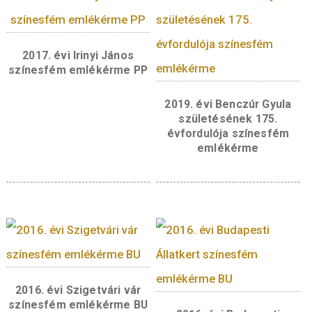
oltására, Illetve rendszerbe állították az első
teljesítményű szárazoltó gépet.
Előlap:
Az emlékérme előlapján, a középme
a Szilvay Kornél által szabadalmaztatott
egyetemes oltógép ábrázolása látható. Az
emlékérme szélén, fent, jobb oldalon,
egymás alatti két sorban a „2000” értékjelzés 
„FORINT” felirat, lent a „MAGYARORSZÁG”
felirat olvasható. A bal oldalon az emlékérme
szélén, a peremmel
Párhuzamosan, az oltógép ábrázolása felett a
„2015” verési évszám, alatta a „BP.” verdejel
olvasható.
Hátlap:
Az emlékérme hátlapján, a
középmezőben, kerettel körbevéve Szilvay K
portréja látható, a bal alsó sarokban Bitó Bal