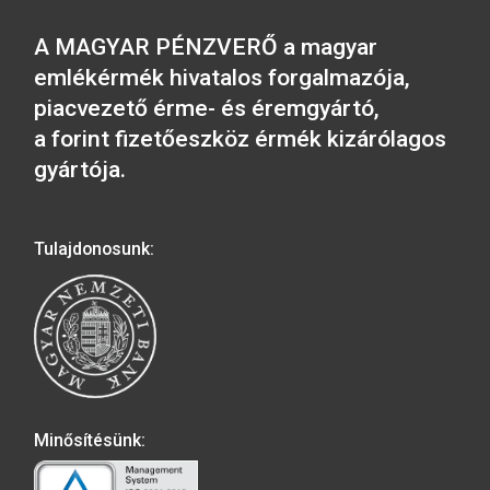
színesfém emlékérme PP
2019. évi Benczúr G
születésének 175
évfordulója színes
emlékérme
2016. évi Szigetvári vár
színesfém emlékérme BU
2016. évi Budapest
Állatkert színesf