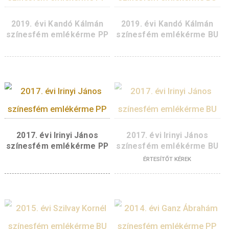
2022. évi Richter Gedeon
2022. évi Richter Ge
színesfém emlékérme PP
színesfém emlékérm
KOSÁRBA
KOSÁR
TESZEM
TESZ
2019. évi Kandó Kálmán
2019. évi Kandó Kál
színesfém emlékérme PP
színesfém emlékérm