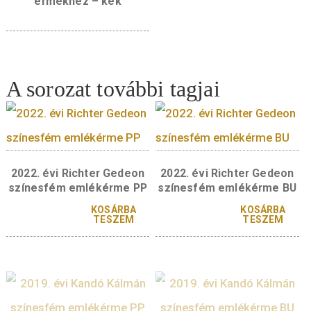
Díszdoboz 29×29 mm-es
érmékhez – kék
A sorozat további tagjai