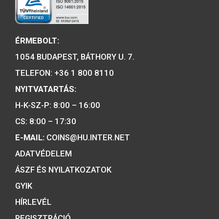
emlékérme BU
2001. évi János vitéz
színesfém emlékérme BU
2019. évi Árpád-házi 
Piroska színesfé
emlékérme, BU