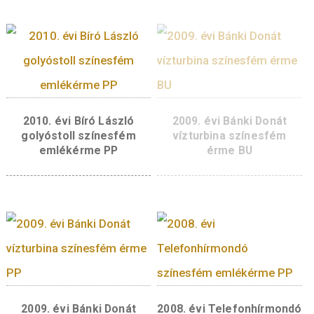
2012. évi MASAT-I
2011. évi Jedlik Án
színesfém emlékérme BU
színesfém emlékérm
2011. évi Jedlik Ányos
színesfém emlékérme BU
2010. évi Bíró Lász
ÉRTESÍTŐT KÉREK
golyóstoll színesf
emlékérme BU
KOSÁR
TESZ