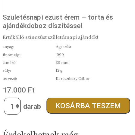
Születésnapi ezüst érem – torta és
ajándékdoboz díszítéssel
Értékálló színezüst születésnapi ajándék!
anyag:
Ag/ezüst
finomság:
.999
átmérő:
30 mm
súly:
12 g
tervező:
Kereszthury Gábor