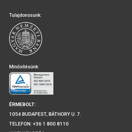
emlékérem (idézetes)
1/2 unciás
36.000
Ft
23.000
Ft
VÁSÁRLÁS
VÁSÁRLÁS
A MAGYAR PÉNZVERŐ a magyar
emlékérmék hivatalos forgalmazója,
piacvezető érme- és éremgyártó,
a forint fizetőeszköz érmék kizárólag
gyártója.