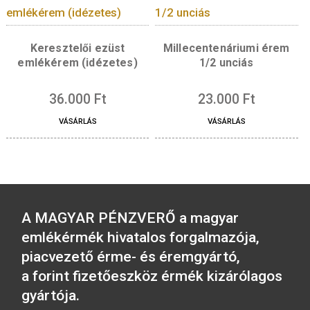
Borvidék – Sopron érem
Budapest – Gellért 
ezüst
ezüst érem
36.000
Ft
36.000
Ft
VÁSÁRLÁS
VÁSÁRLÁS
Keresztelői ezüst
Millecentenáriumi é