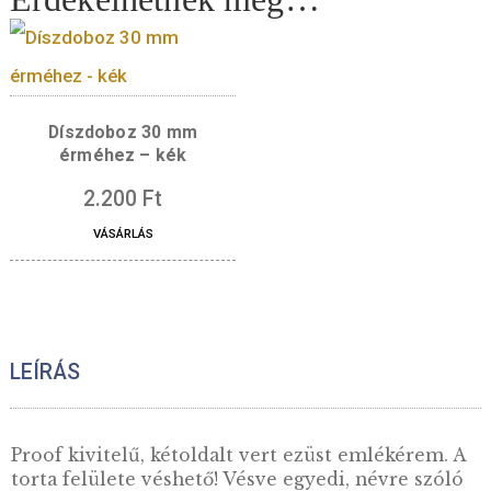
17.000
Ft
Quantity
KOSÁRBA TESZE
Érdekelhetnek még…
Díszdoboz 30 mm
érméhez – kék
2.200
Ft
VÁSÁRLÁS