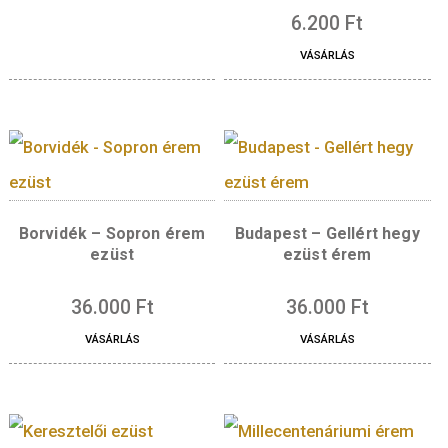
Kapcsolódó termékek
Mozdony érem – Bcmot
Építészet érem –
4.500
Ft
Nyírbátori Reformá
VÁSÁRLÁS
templom színesfém 
6.200
Ft
VÁSÁRLÁS