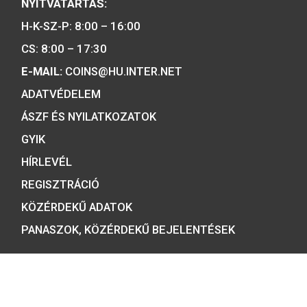
Tulajdonosunk:
Minősítésünk:
ÉRMEBOLT:
1054 BUDAPEST, BÁTHORY U. 7.