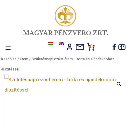
MAGYAR PÉNZVERŐ ZRT.
0
Toggle
Kezdőlap
/
Érem
/ Születésnapi ezüst érem – torta és ajándékdoboz
navigation
díszítéssel