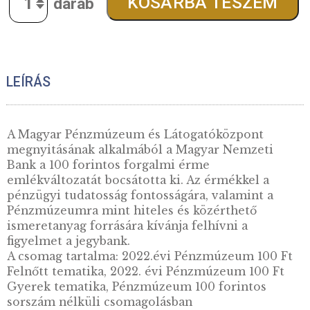
kibocsátott mennyiség:
darab
5.300
Ft
Quantity
KOSÁRBA TESZE
LEÍRÁS
A Magyar Pénzmúzeum és Látogatóközpont
megnyitásának alkalmából a Magyar Nemzet
Bank a 100 forintos forgalmi érme
emlékváltozatát bocsátotta ki. Az érmékkel a
pénzügyi tudatosság fontosságára, valamint 