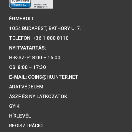
A MAGYAR PÉNZVERŐ a magyar
emlékérmék hivatalos forgalmazója,
piacvezető érme- és éremgyártó,
a forint fizetőeszköz érmék kizárólag
gyártója.
Tulajdonosunk:
Minősítésünk: