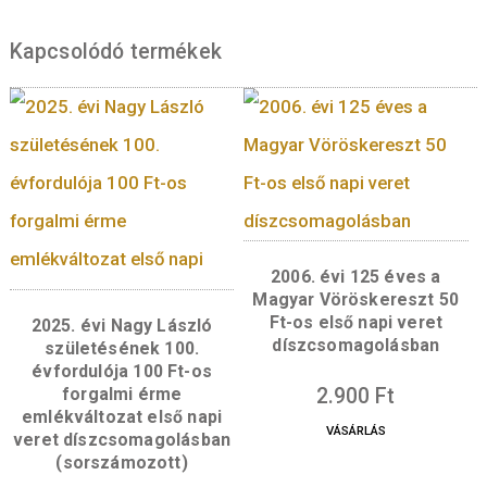
számjegyével, egy földgömbbel, valamint eg
mérleg ábrázolásával – a Pénzmúzeum által
bemutatott tematikákra, illetve a pénz általá
jellemzőire utalnak.
Hátlap:
A 100 forintos bicolor érmék névért
oldala megegyezik a jelenleg forgalomban lé
azonos címletű forgalmi érme címletoldaláva
Kapcsolódó termékek