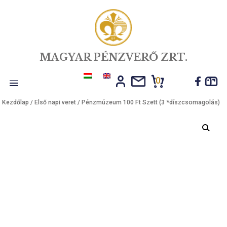
MAGYAR PÉNZVERŐ ZRT.
0
Toggle
Kezdőlap
/
Első napi veret
/ Pénzmúzeum 100 Ft Szett (3 *díszcsom
navigation