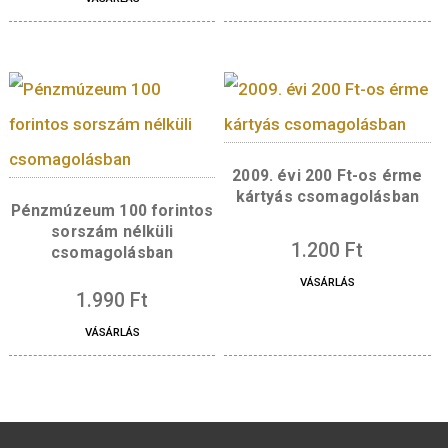
2023. évi Petőfi 200
sorszám nélküli ve
2023. évi Országos
díszcsomagolásb
Mentőszolgálat 50 Ft első
napi veret
3.100
Ft
díszcsomagolásban
VÁSÁRLÁS
2.900
Ft
VÁSÁRLÁS