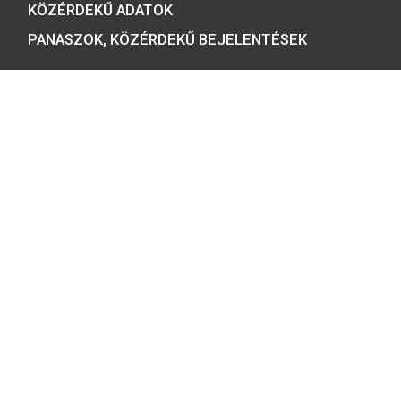
ÉRMEBOLT:
1054 BUDAPEST, BÁTHORY U. 7.
TELEFON: +36 1 800 8110
NYITVATARTÁS:
H-K-SZ-P: 8:00 – 16:00
CS: 8:00 – 17:30
E-MAIL:
COINS@HU.INTER.NET
ADATVÉDELEM
ÁSZF ÉS NYILATKOZATOK