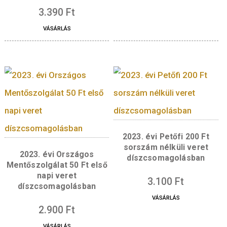
2006. évi 125 éves
Magyar Vöröskeresz
Ft-os első napi ver
2025. évi Nagy László
díszcsomagolásb
születésének 100.
évfordulója 100 Ft-os
forgalmi érme
2.900
Ft
emlékváltozat első napi
VÁSÁRLÁS
veret díszcsomagolásban
(sorszámozott)
3.390
Ft
VÁSÁRLÁS