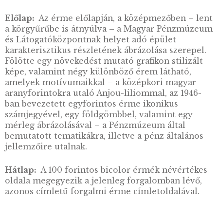
Pénzmúzeumra mint hiteles és közérthető
ismeretanyag forrására kívánja felhívni a
figyelmet a jegybank.
A csomag tartalma: 2022.évi Pénzmúzeum 10
Felnőtt tematika, 2022. évi Pénzmúzeum 100 
Gyerek tematika, Pénzmúzeum 100 forintos
sorszám nélküli csomagolásban
Előlap:
Az érme előlapján, a középmezőben –
a körgyűrűbe is átnyúlva – a Magyar Pénzm
és Látogatóközpontnak helyet adó épület
karakterisztikus részletének ábrázolása szere
Fölötte egy növekedést mutató grafikon stiliz
képe, valamint négy különböző érem látható,
amelyek motívumaikkal – a középkori magya
aranyforintokra utaló Anjou-liliommal, az 19
ban bevezetett egyforintos érme ikonikus