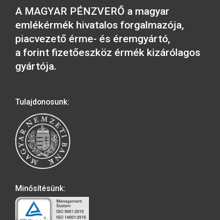
2009. évi 200 Ft-os 
kártyás csomagolás
Pénzmúzeum 100 forintos
sorszám nélküli
1.200
Ft
csomagolásban
VÁSÁRLÁS
1.990
Ft
VÁSÁRLÁS