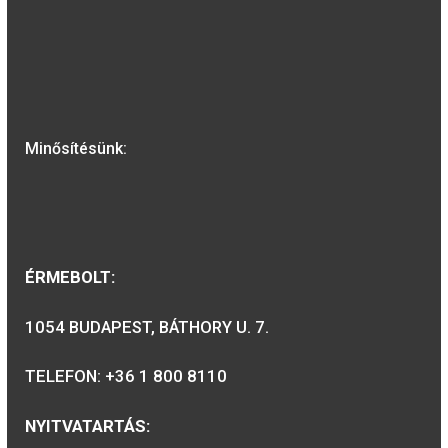
Millecentenáriumi érem
1/2 unciás
23.000
Ft
VÁSÁRLÁS
A MAGYAR PÉNZVERŐ a magyar