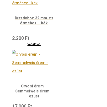
Érdekelhetnek még…
Díszdoboz 32 mm-es
érméhez – kék
2.200
Ft
VÁSÁRLÁS