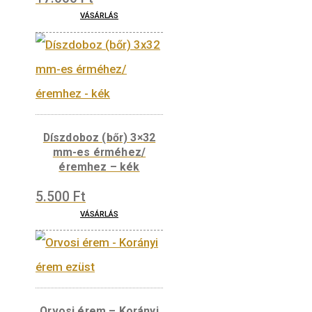
Orvosi érem –
Semmelweis érem –
ezüst
17.000
Ft
VÁSÁRLÁS
Díszdoboz (bőr) 3×32
mm-es érméhez/