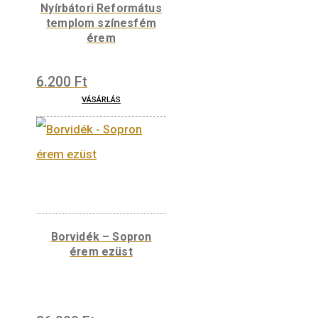
4.500
Ft
VÁSÁRLÁS
Építészet érem –
Nyírbátori Református