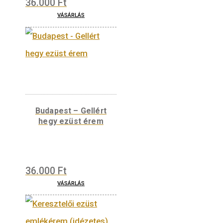
templom színesfém
érem
6.200
Ft
VÁSÁRLÁS
Borvidék – Sopron
érem ezüst