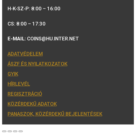
emlékérmék hivatalos forgalmazója,
piacvezető érme- és éremgyártó,
a forint fizetőeszköz érmék kizárólago
gyártója.
Tulajdonosunk:
Minősítésünk: