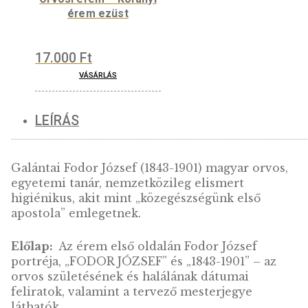
éremhez – kék
5.500
Ft
VÁSÁRLÁS
Orvosi érem – Korányi
érem ezüst
17.000
Ft
VÁSÁRLÁS
LEÍRÁS