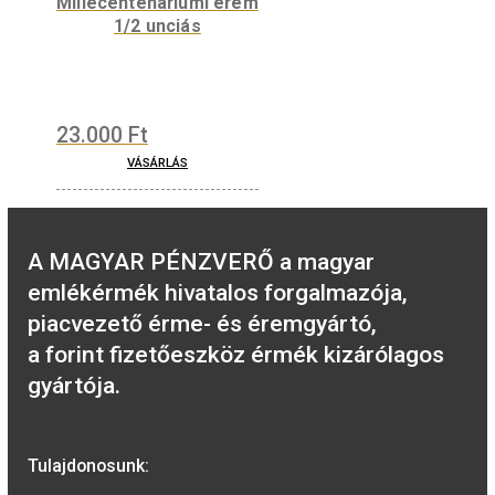
VÁSÁRLÁS
Keresztelői ezüst
emlékérem (idézetes)
36.000
Ft
VÁSÁRLÁS