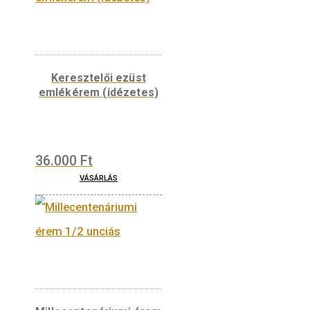
36.000
Ft
VÁSÁRLÁS
Budapest – Gellért
hegy ezüst érem
36.000
Ft