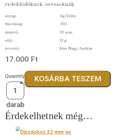
Csodás ajándék a tudomány, az orvoslás iránt
érdeklődőknek, orvosoknak.
anyag:
Ag/Ezüst
finomság:
.925
átmérő:
32 mm
súly:
12 g
tervező:
Kiss Nagy András
17.000
Ft
Quantity
KOSÁRBA TESZEM