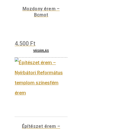
Tömeg
0,12 kg
Content missing
Kapcsolódó termékek
Mozdony érem –
Bcmot