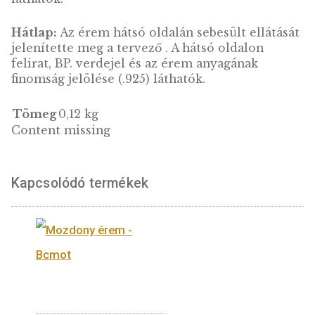
Galántai Fodor József (1843-1901) magyar orv
egyetemi tanár, nemzetközileg elismert
higiénikus, akit mint „közegészségünk első
apostola” emlegetnek.
Előlap:
Az érem első oldalán Fodor József
portréja, „FODOR JÓZSEF” és „1843-1901” – a
orvos születésének és halálának dátumai
feliratok, valamint a tervező mesterjegye
láthatók.
Hátlap:
Az érem hátsó oldalán sebesült ellát
jelenítette meg a tervező . A hátsó oldalon
felirat, BP. verdejel és az érem anyagának
finomság jelölése (.925) láthatók.