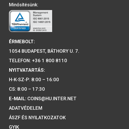
A MAGYAR PÉNZVERŐ a magyar
emlékérmék hivatalos forgalmazója,
piacvezető érme- és éremgyártó,
a forint fizetőeszköz érmék kizárólag
gyártója.
Tulajdonosunk:
Minősítésünk: