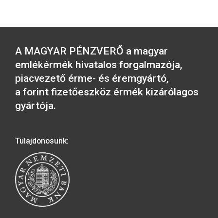
Pénzmúzeum 100 forintos
emlékváltozat rolniban (1
2021. évi Nemzetkö
db – 20 db /rolni)
Eucharisztikus
Kongresszus 50 Ft
érme emlékváltoza
rolni (1 db – 50 db /ro