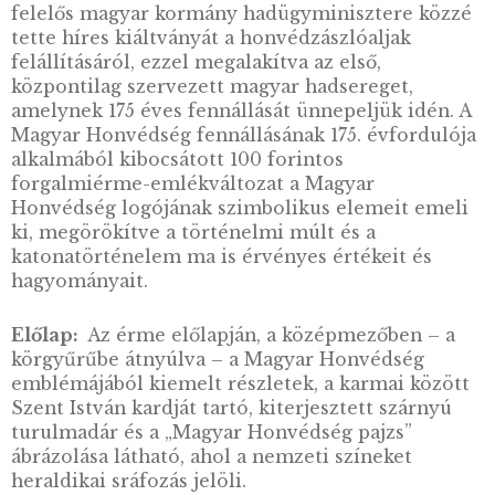
Az 1848-49-es szabadságharc az egyéni
szabadságjogok kivívása mellett a nemzeti
önrendelkezés megteremtését is célul tűzte k
melynek fontos lépése volt a Magyar Honvé
felállítása. 1848. május 16-án Kossuth Lajos, az
felelős magyar kormány hadügyminisztere k
tette híres kiáltványát a honvédzászlóaljak
felállításáról, ezzel megalakítva az első,
központilag szervezett magyar hadsereget,
amelynek 175 éves fennállását ünnepeljük idé
Magyar Honvédség fennállásának 175. évford
alkalmából kibocsátott 100 forintos
forgalmiérme-emlékváltozat a Magyar
Honvédség logójának szimbolikus elemeit e
ki, megörökítve a történelmi múlt és a
katonatörténelem ma is érvényes értékeit és
hagyományait.