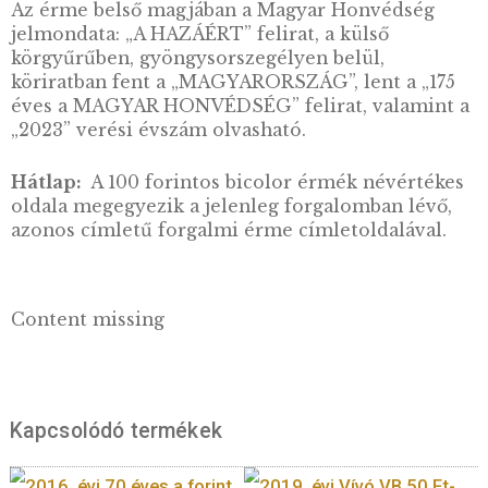
Előlap:
Az érme előlapján, a középmezőben –
körgyűrűbe átnyúlva – a Magyar Honvédség
emblémájából kiemelt részletek, a karmai kö
Szent István kardját tartó, kiterjesztett szárn
turulmadár és a „Magyar Honvédség pajzs”
ábrázolása látható, ahol a nemzeti színeket
heraldikai sráfozás jelöli.
Az érme belső magjában a Magyar Honvédsé
jelmondata: „A HAZÁÉRT” felirat, a külső
körgyűrűben, gyöngysorszegélyen belül,
köriratban fent a „MAGYARORSZÁG”, lent a „
éves a MAGYAR HONVÉDSÉG” felirat, valami
„2023” verési évszám olvasható.
Hátlap:
A 100 forintos bicolor érmék névért
oldala megegyezik a jelenleg forgalomban lé
azonos címletű forgalmi érme címletoldaláva