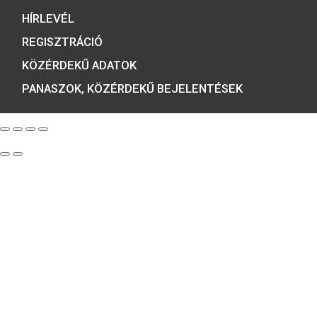
ÉRMEBOLT:
1054 BUDAPEST, BÁTHORY U. 7.
TELEFON: +36 1 800 8110
NYITVATARTÁS:
H-K-SZ-P: 8:00 – 16:00
CS: 8:00 – 17:30
E-MAIL:
COINS@HU.INTER.NET
ADATVÉDELEM
ÁSZF ÉS NYILATKOZATOK