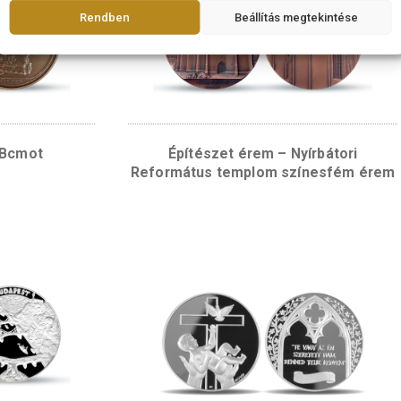
rmékek
Fontosnak tartjuk az adatok védelmét
A böngészési élmény fokozása, a személyre szabott hirdetések v
megjelenítése, valamint a forgalom elemzése érdekében sütiket (
használunk. A "RENDBEN" gombra kattintva hozzájárulhat a sütik 
Rendben
Beállítás me
érem – Bcmot
Építészet érem – Ny
Református templom sz