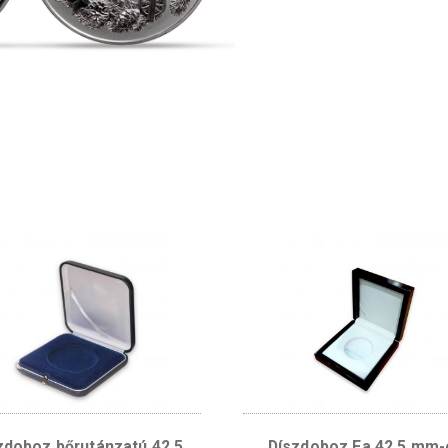
súly:
tervező
…