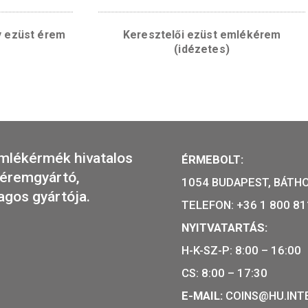
ért hegy ezüst érem
Keresztelői ezüst e
(idézetes)