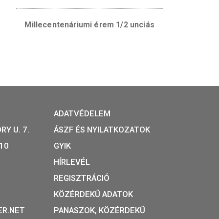
mlékérem
Millecentenáriumi érem 1/2 un