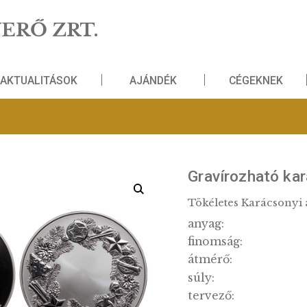
NZVERŐ ZRT.
AKTUALITÁSOK
AJÁNDÉK
dékérem
Graví
Tökélete
anyag:
finomsá
átmérő: