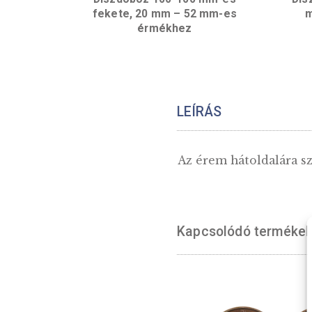
Díszdoboz 100*100 mm-es
fekete, 20 mm – 52 mm-es
érmékhez
LEÍRÁS
Az érem hátolda