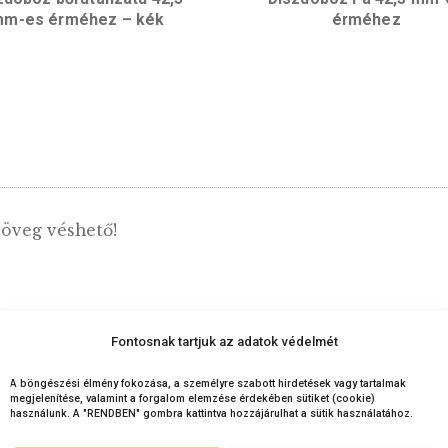
Díszdoboz bőrutánzatú 42,5
Díszdobo
mm-es érméhez – kék
lára szöveg véshető!