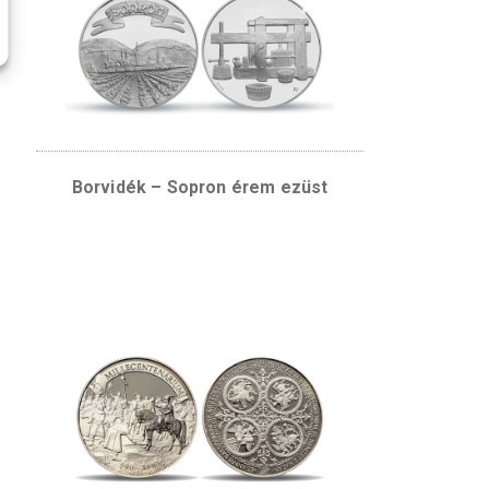
agy tartalmak
cookie)
használatához.
gtekintése
írbátori
Borvidék – Sopron érem ezü
ínesfém érem