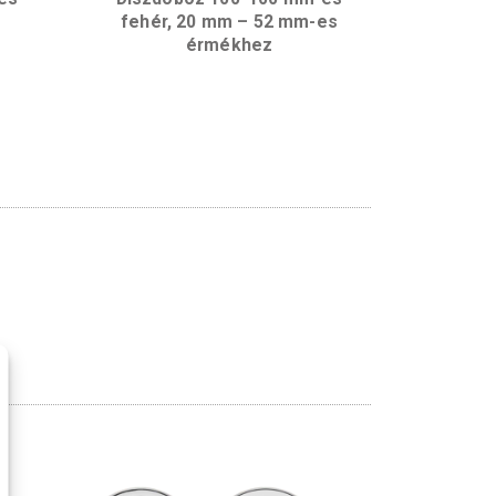
z Fa 42,5 mm-es
Díszdoboz 100*100 mm
érméhez
fehér, 20 mm – 52 mm
érmékhez