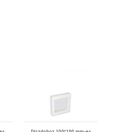
29 g
Horváth Andrea
: