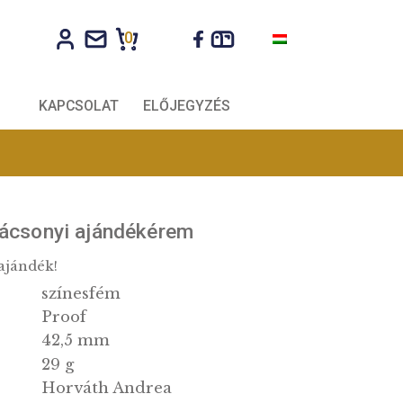
0
CÉGEKNEK
KAPCSOLAT
ELŐJEGYZÉS
rozható karácsonyi ajándékérem
s Karácsonyi ajándék!
színesfém
Proof
g:
42,5 mm