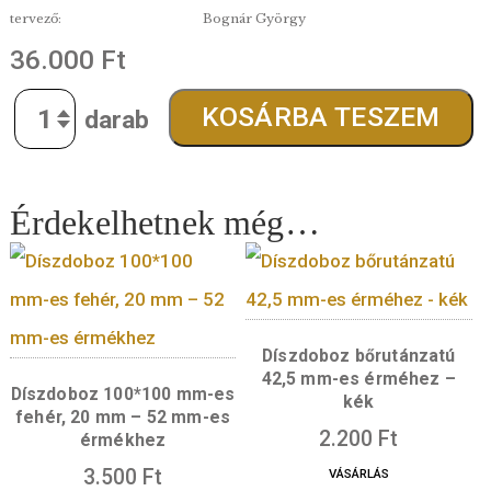
átmérő:
42,5 mm
súly:
31,1 g
tervező:
Bognár György
36.000
Ft
Quantity
KOSÁRBA TESZE
Érdekelhetnek még…
Díszdoboz bőrutánz