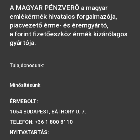
Budapest – Gellért hegy
Millecentenáriumi é
ezüst érem
1/2 unciás
36.000
Ft
23.000
Ft
VÁSÁRLÁS
VÁSÁRLÁS