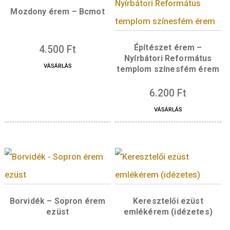
Tömeg
0,31104 kg
Kapcsolódó termékek
Mozdony érem – Bcmot
Építészet érem –
4.500
Ft
Nyírbátori Reformá