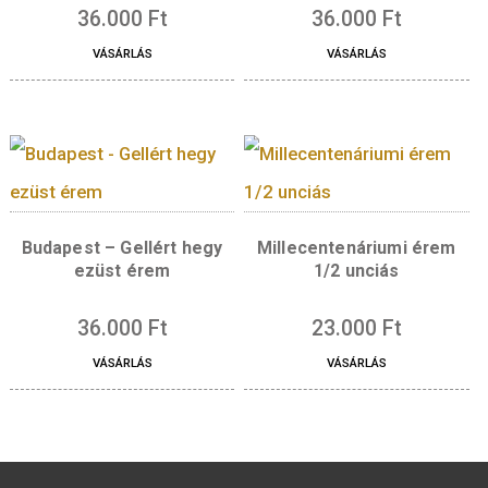
VÁSÁRLÁS
templom színesfém 
6.200
Ft
VÁSÁRLÁS
Borvidék – Sopron érem
Keresztelői ezüs
ezüst
emlékérem (idézet
36.000
Ft
36.000
Ft
VÁSÁRLÁS
VÁSÁRLÁS