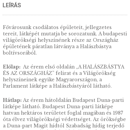
VÁSÁRLÁS
3.500
Ft
VÁSÁRLÁS
LEÍRÁS
Fővárosunk csodálatos épületeit, jellegzetes
tereit, látképét mutatja be sorozatunk. A bud
világörökségi helyszínének része az Országh
épületének páratlan látványa a Halászbástya
boltívsorából.
Előlap:
Az érem első oldalán „A HALÁSZBÁ