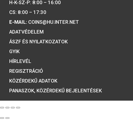
A MAGYAR PÉNZVERŐ a magyar
emlékérmék hivatalos forgalmazója,
piacvezető érme- és éremgyártó,
a forint fizetőeszköz érmék kizárólag
gyártója.
Tulajdonosunk:
Minősítésünk:
ÉRMEBOLT:
1054 BUDAPEST, BÁTHORY U. 7.
TELEFON: +36 1 800 8110