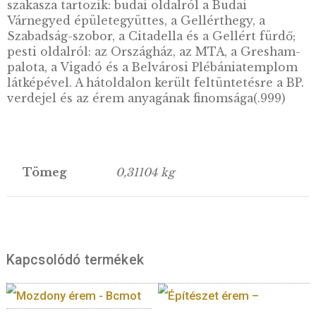
ÉS AZ ORSZÁGHÁZ” felirat és a Világöröksé
helyszíneinek egyike Magyarországon, a
Parlament látképe a Halászbástyáról látható.
Hátlap:
Az érem hátoldalán Budapest Duna-p
látképe látható. Budapest Duna-parti látképe
hatvan hektáros területet foglal magában és 
óta élvez világörökségi védettséget. Az örök
a Duna-part Magit hídtól Szabadság hídig ter
szakasza tartozik: budai oldalról a Budai
Várnegyed épületegyüttes, a Gellérthegy, a
Szabadság-szobor, a Citadella és a Gellért für
pesti oldalról: az Országház, az MTA, a Gres
palota, a Vigadó és a Belvárosi Plébániatem
látképével. A hátoldalon került feltüntetésre 
verdejel és az érem anyagának finomsága(.99