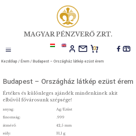
MAGYAR PÉNZVERŐ ZRT.
0
Toggle
Kezdőlap
/
Érem
/ Budapest – Országház látkép ezüst érem
navigation
Budapest – Országház látkép ezüst 
Értékes és különleges ajándék mindenkinek akit
elbűvöl fővárosunk szépsége!
anyag:
Ag/Ezüst
finomság:
.999