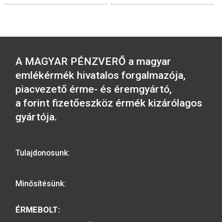
Keresztelői ezüst
Millecentenáriumi é
emlékérem (idézetes)
1/2 unciás
36.000
Ft
23.000
Ft
VÁSÁRLÁS
VÁSÁRLÁS
A MAGYAR PÉNZVERŐ a magyar