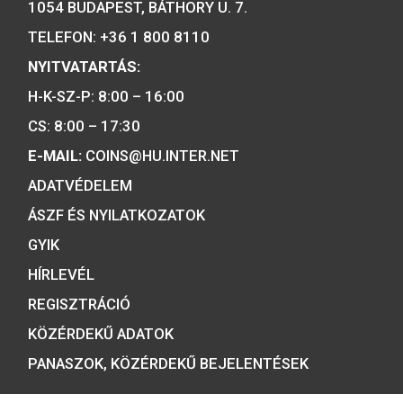
emlékérmék hivatalos forgalmazója,
piacvezető érme- és éremgyártó,
a forint fizetőeszköz érmék kizárólag
gyártója.
Tulajdonosunk:
Minősítésünk:
ÉRMEBOLT:
1054 BUDAPEST, BÁTHORY U. 7.
TELEFON: +36 1 800 8110