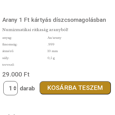
Arany 1 Ft kártyás díszcsomagolásb
Numizmatikai ritkaság aranyból!
anyag:
Au/arany
finomság:
.999
átmérő:
10 mm
súly:
0,5 g
tervező:
29.000
Ft
Quantity