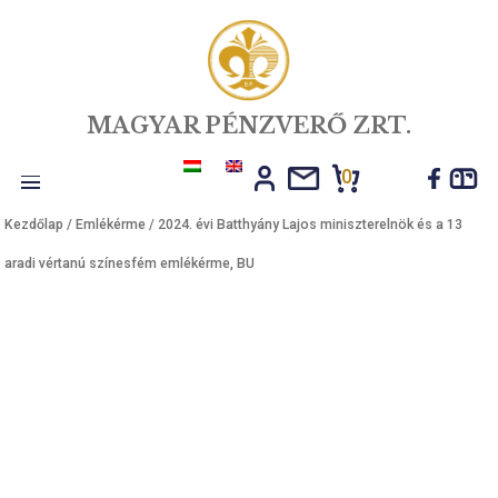
MAGYAR PÉNZVERŐ ZRT.
0
Toggle
Kezdőlap
/
Emlékérme
/ 2024. évi Batthyány Lajos miniszterelnök és 
navigation
aradi vértanú színesfém emlékérme, BU