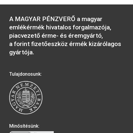
színesfém emlékérm
2016. évi Budapesti
Állatkert színesfém
3.800
Ft
emlékérme BU
5.700
Ft
VÁSÁRLÁS
2001. évi János vitéz
színesfém emlékérme BU
2019. évi Árpád-házi 
Piroska színesfé
4.000
Ft