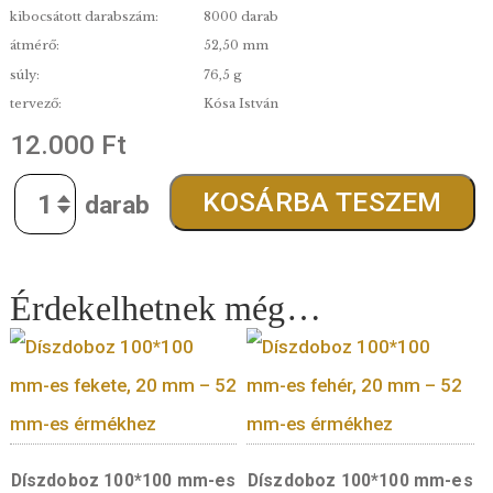
minőség:
BU
kibocsátás:
2024.10.06.
anyag:
Színesfém
finomság:
Cu75Ni25
kibocsátott darabszám:
8000 darab
átmérő:
52,50 mm
súly:
76,5 g
tervező:
Kósa István
12.000
Ft
Quantity
KOSÁRBA TESZE
Érdekelhetnek még…