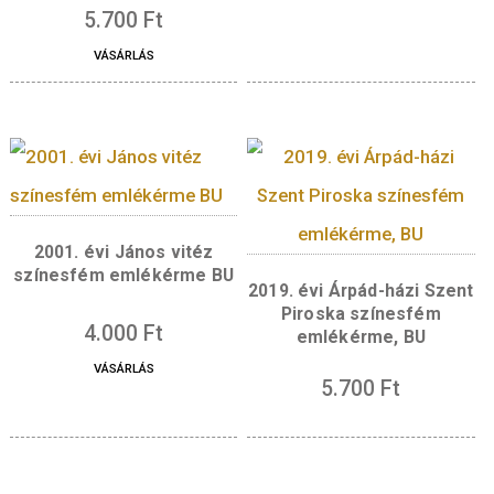
színesfém emlékérm
2019. évi Benczúr Gyula
5.700
Ft
születésének 175.
VÁSÁRLÁS
évfordulója színesfém
emlékérme
5.700
Ft
VÁSÁRLÁS
2017. évi Irinyi Ján