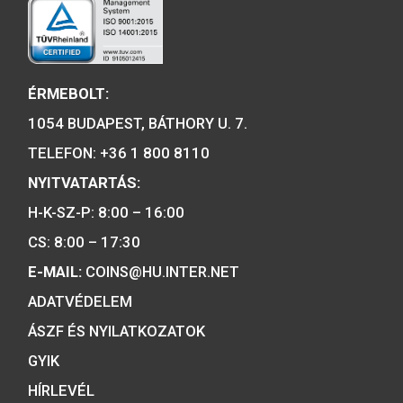
emlékérme, BU
VÁSÁRLÁS
5.700
Ft
A MAGYAR PÉNZVERŐ a magyar
emlékérmék hivatalos forgalmazója,
piacvezető érme- és éremgyártó,
a forint fizetőeszköz érmék kizárólag
gyártója.
Tulajdonosunk: