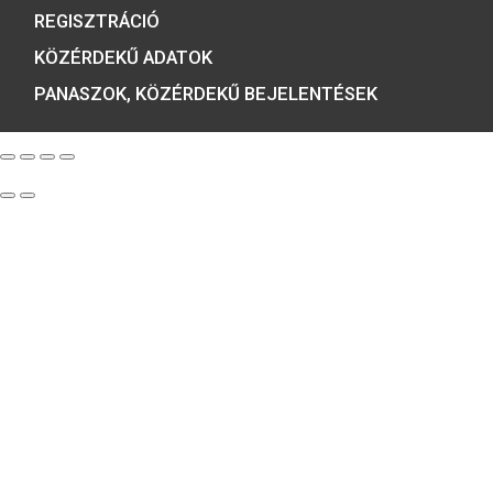
Minősítésünk:
ÉRMEBOLT:
1054 BUDAPEST, BÁTHORY U. 7.
TELEFON: +36 1 800 8110