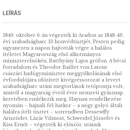
Díszdoboz 52,5 mm-es
Díszdoboz 2*52,5 m
érmékhez – kék
érméhez/éremhez –
3.800
Ft
VÁSÁRLÁS
LEÍRÁS
1849. október 6-án végezték ki Aradon az 1848
évi szabadságharc 13 honvédtisztjét, Pesten 
ugyanezen a napon hajtották végre a halálos