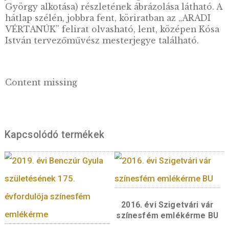
FORINT” értékjelzés, a “2024” verési évszám 
„BP.” verdejel.
Hátlap:
Az emlékérme hátlapján egy kopjafa
stilizált ábrázolása, valamint a kopjafa
ábrázolásába illesztve, fent Batthyány Lajos é
aradi vértanú kivégzésének évét jelölő „1849”
felirat, alatta, kivégzésük sorrendjében, két-k
sorba szedve a 13 aradi vértanú neve –
„DESSEWFFY ARISZTID, LÁZÁR VILMOS,
SCHWEIDEL JÓZSEF, KISS ERNŐ, POELTEN
ERNŐ, TÖRÖK IGNÁC, LÁHNER GYÖRGY,
KNEZIĆ K Á R O L Y , N A G Y S Á N D O R J Ó
E F, LEININGEN-WESTERBURG KÁROLY, AU
LAJOS, DAMJANICH JÁNOS, VÉCSEY KÁROLY
lent a „2024” verési évszám olvasható. A hátl
jobb oldalán az aradi Szabadság-szobor (Zala
György alkotása) részletének ábrázolása látha