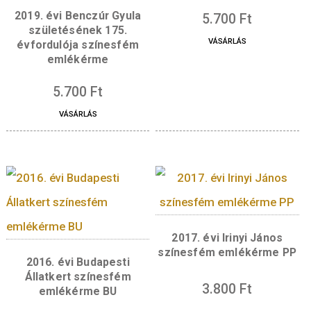
hátlap szélén, jobbra fent, köriratban az „AR
VÉRTANÚK” felirat olvasható, lent, középen 
István tervezőművész mesterjegye található.
Content missing
Kapcsolódó termékek
2016. évi Szigetvári