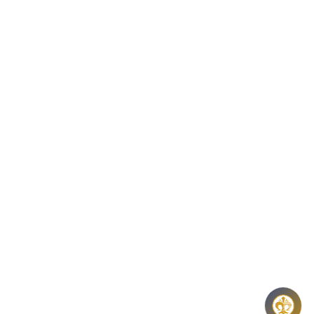
NYITVATARTÁS:
H-K-SZ-P: 8:00 – 16:00
CS: 8:00 – 17:30
E-MAIL:
COINS@HU.INTER.NET
ADATVÉDELEM
ÁSZF ÉS NYILATKOZATOK
GYIK
HÍRLEVÉL
REGISZTRÁCIÓ
KÖZÉRDEKŰ ADATOK
PANASZOK, KÖZÉRDEKŰ BEJELENTÉSEK