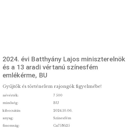
2024. évi Batthyány Lajos minisztere
és a 13 aradi vértanú színesfém
emlékérme, BU
Gyűjtők és történelem rajongók figyelmébe!
névérték:
7 500