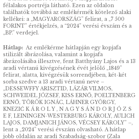
Károly grófnak jutott osztályrészül, neki ugy
végig kellett néznie társai halálát. A 13 mártír
honvédtiszt a szemtanúk szerint bátran állt
hóhérai elé, akik elrettentésül estig kinn hag
a holttesteket. Számításaik nem váltak be, ez
lépéssel ugyanis csak azt érték el, hogy a köz
falvakból több ezren zarándokoltak a
vesztőhelyre. Batthyány Lajost ugyanezen a 
Pesten az esti órákban, az Újépület mögötti
fapiacon, a mai Batthyány örökmécses helyé
állították kivégzőosztag elé, majd a ferences
belvárosi templomában helyezték végső
nyugalomra.
Előlap:
Az emlékérme előlapján Batthyány L
– Barabás Miklós festménye alapján készült 
félalakos portréja látható. Ezen az oldalon
találhatók továbbá az emlékérmék kötelező a
kellékei: a „MAGYARORSZÁG” felirat, a „7 50