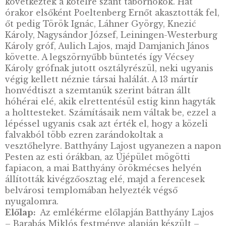
ítéletet Magyarország első alkotmányos
miniszterelnökén, Batthyány Lajos grófon. A 
forradalom és Theodor Baillet von Latour
császári hadügyminiszter meggyilkolásának e
évfordulójára időzített kivégzéssorozat a lev
szabadságharc utáni megtorlások tetőpontja v
amiről a magyarság évről évre nemzeti gyás
keretében emlékezik meg. Haynau rendelkez
nyomán – hajnali fél hatkor – a négy golyó ál
halálra ítélt tisztet – sorrendben Dessewffy
Arisztidet, Lázár Vilmost, Schweidel Józsefet
Kiss Ernőt – végezték ki először, utánuk
következtek a kötélre szánt tábornokok. Hat
órakor elsőként Poeltenberg Ernőt akasztották
őt pedig Török Ignác, Láhner György, Knezić
Károly, Nagysándor József, Leiningen-Weste
Károly gróf, Aulich Lajos, majd Damjanich Já
követte. A legszörnyűbb büntetés így Vécsey