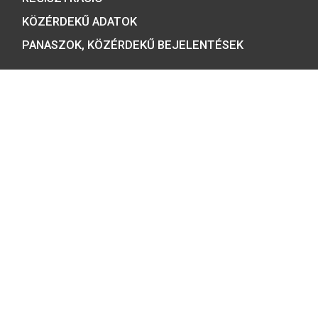
Tulajdonosunk:
Minősítésünk:
ÉRMEBOLT:
1054 BUDAPEST, BÁTHORY U. 7.
TELEFON: +36 1 800 8110
NYITVATARTÁS:
H-K-SZ-P: 8:00 – 16:00
CS: 8:00 – 17:30