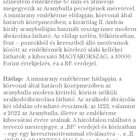
ben megerősítette és törvénybe foglalta az 12
évi oklevél szövegét, évszázadokon át a mag
nemesi kiváltságok foglalatának tekintették. 
került be Werbőczy Istvánnak a középkori m
jogot összefoglaló tekintélyes művébe, az 151
ben kiadott Hármaskönyvbe. Werbőczy révén
pedig egészen 1848-ig az Aranybulla lett a m
rendi ellenállás- nak, mondhatni, a magyar
függetlenségi törekvéseknek egyik sarokköve
Előlap:
A magyar emlékérme kibocsátások
körében kuriózumként az arany és a színesf
emlékérmék egymásra illeszthetők, de önálló
értelmezhetők. További érdekesség, hogy a
színesfém emlékérme 67 mm-es átmérője
megegyezik az Aranybulla pecsétjének méret
A miniarany emlékérme előlapján, körvonal á