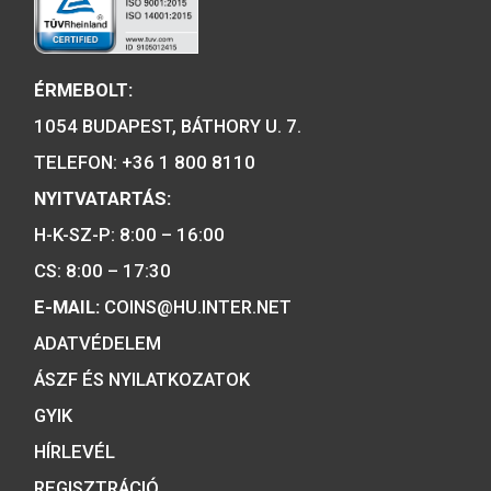
2001. évi János vitéz
színesfém emlékérme BU
2019. évi Árpád-házi 
Piroska színesfé
emlékérme, BU
A MAGYAR PÉNZVERŐ a magyar
emlékérmék hivatalos forgalmazója,
piacvezető érme- és éremgyártó,
a forint fizetőeszköz érmék kizárólag
gyártója.