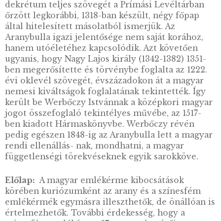
LEÍRÁS
Az Aranybulla a magyar történelem egyik
legismertebb dokumentuma, amely nevét
aranypecsétjéről kapta. Az 1222 tavaszán, II. 
magyar király által kiadott oklevél Magyaror
jogtörténetének kiemelkedő emléke, a magy
történeti alkotmány jelképe. Az Aranybulla
fennmaradását azáltal kívánták biztosítani, h
az oklevelet hét eredeti példányban állították
de ezek közül sajnos egy sem maradt fenn. A
dekrétum teljes szövegét a Prímási Levéltár
őrzött legkorábbi, 1318-ban készült, négy főp
által hitelesített másolatból ismerjük. Az
Aranybulla igazi jelentősége nem saját koráh
hanem utóéletéhez kapcsolódik. Azt követőe
ugyanis, hogy Nagy Lajos király (1342-1382) 13