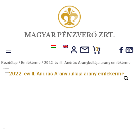
MAGYAR PÉNZVERŐ ZRT.
0
Toggle
Kezdőlap
/
Emlékérme
/ 2022. évi II. András Aranybullája arany emlé
navigation