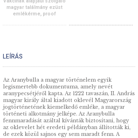
Díszdoboz 25 mm-
érmékhez – kék
2022. évi Az mRNS alapú
vakcinák alapjául szolgáló
magyar találmány ezüst
emlékérme, proof