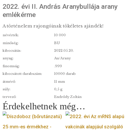
2022. évi II. András Aranybullája aran
emlékérme
A történelem rajongóinak tökéletes ajándék!
névérték:
10 000
minőség:
BU
kibocsátás:
2022.05.20.
anyag:
Au/Arany
finomság:
.999
kibocsátott darabszám:
10000 darab
átmérő:
11 mm