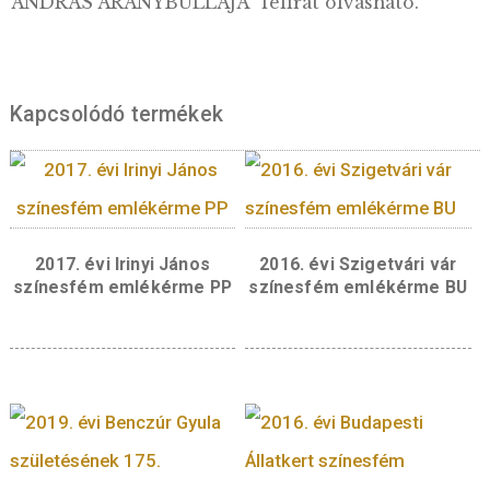
határolt középmezőben, a kizárólag II. Andrá
király aranybulláján használt országcímer m
ábrázolása látható. Az előlap szélén, félkörira
fent – pontokból és keresztből álló motívum
között az emlékérmék kötelező alaki kellékei
láthatók: a kibocsátó MAGYARORSZÁG, a 10
Forint értékjelzés, éa a BP. verdejel.
Hátlap:
A miniarany emlékérme hátlapján, a
körvonal által határolt középmezőben az
aranybulla modern kivitelű, körirat nélküli
uralkodóábrázolása látható. Az uralkodó ábrá
két oldalán olvasható évszámok: az 1222, val
a 2022 az Aranybulla, illetve az emlékérme
kibocsátási évére utalnak. A hátoldalon találh
tervező mesterjegye, a „BP.” verdejel és körir
– egy-egy keresztmotívummal elválasztva –, a
ANDRÁS ARANYBULLÁJA” felirat olvasható.