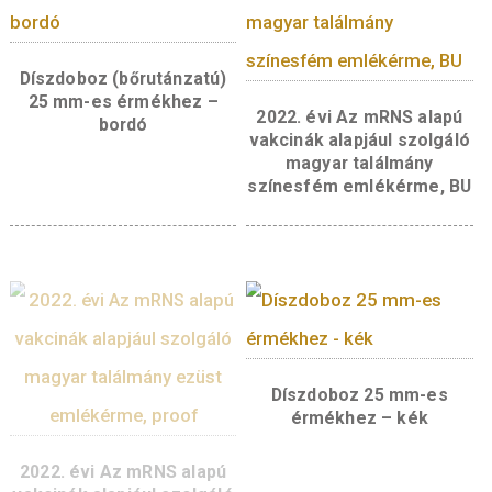
súly:
0,5 g
tervező:
Endrődy Zoltán
Érdekelhetnek még…
Díszdoboz (bőrutánzatú)
25 mm-es érmékhez –
2022. évi Az mRNS a
bordó
vakcinák alapjául szo
magyar találmán
színesfém emlékérme