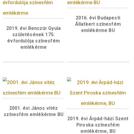
Kapcsolódó termékek
2017. évi Irinyi János
2016. évi Szigetvári
színesfém emlékérme PP
színesfém emlékérm