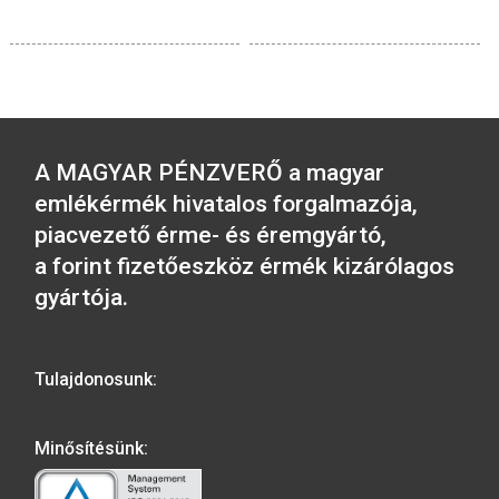
2016. évi Budapest
Állatkert színesf
2019. évi Benczúr Gyula
emlékérme BU
születésének 175.
évfordulója színesfém
emlékérme