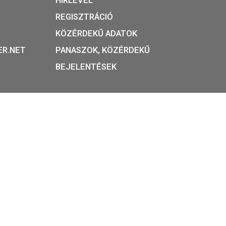
BU
színesfém emlékérme, BU
5.700
Ft
S
T:
ADATVÉDELEM
APEST, BÁTHORY U. 7.
ÁSZF ÉS NYILATKOZA
 +36 1 800 8110
GYIK
ARTÁS:
HÍRLEVÉL
 8:00 – 16:00
REGISZTRÁCIÓ
– 17:30
KÖZÉRDEKŰ ADATOK