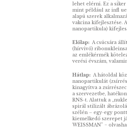
A hírvivő RNS (
bizonyultak a SA
visszaszorításá
sok tudós, kuta
köszönhető, hog
mRNS hatékony s
lehet elérni. Ez
mint például az 
alapú szerek alk
vakcina kifejle
nanopartikula) k
Előlap:
A csúcs
(hírvivő) ribonu
az emlékérmék k
verési évszám, v