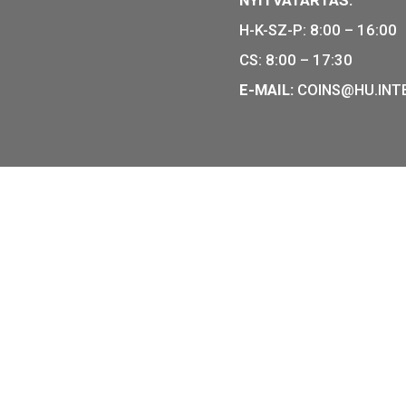
kérme BU
emlékérme 
700
Ft
4.000
Ft
ÁRLÁS
VÁSÁRLÁ
r emlékérmék hivatalos
ÉRMEBOL
e- és éremgyártó,
1054 BUD
izárólagos gyártója.
TELEFON:
NYITVAT
H-K-SZ-P:
:
CS: 8:00 