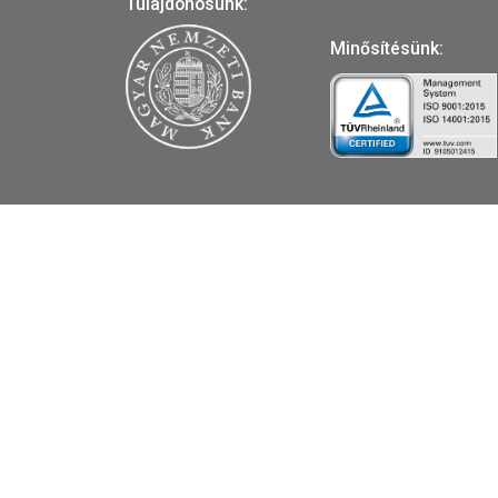
emlé
5.
VÁS
A MAGYAR PÉNZVERŐ a magya
forgalmazója, piacvezető érm
a forint fizetőeszköz érmék k
Tulajdonosunk:
Minősítésünk