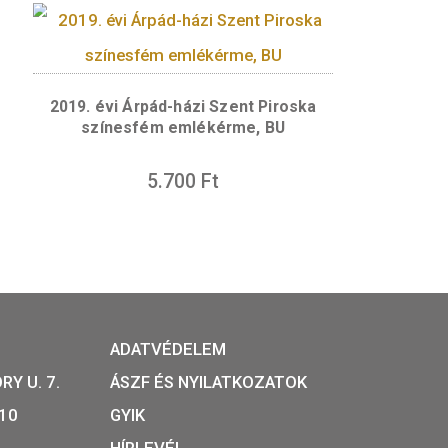
 színesfém
2016. évi Budapesti Állatker
PP
színesfém emlékérme BU
5.700
Ft
VÁSÁRLÁS
 színesfém
2019. évi Árpád-házi Szent Pir