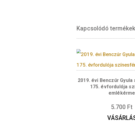
Hátlap:
A hátol
nanopartikulát 
kinagyítva a zsí
a szervezetbe, h
RNS-t. Alattuk a
spirál stilizált
szélén – egy-eg
kiemelkedő sze
WEISSMAN” − ol
Kapcsolódó te