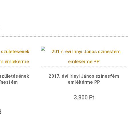
dal központi motívuma a találmány lényegét j
(zsírrészecskét) ábrázol, ami magában foglalja
rrészecske mellett láthatóak. A találmány lén
atékonyan lássa el a feladatát. Ezért zsírmolek
 „nukleozid-módosított mRNS lipid nanopartikul
 ábrázolása, alatta az emlékérmét tervező Szilo
y ponttal elválasztva, az óramutató járásával
repet játszó tudósok neve − „KARIKÓ KATAL
vasható.
rmékek