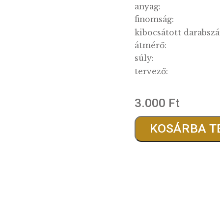
minősé
kibocsát
anyag:
finomsá
kibocsá
átmérő:
súly:
tervező
3.00
KO