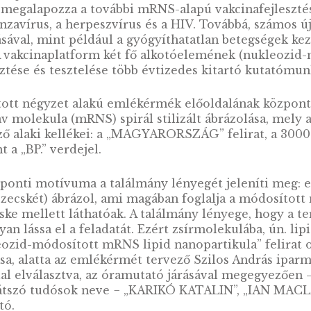
messenger RNS, mRNS) alapú COVID-19 vakcin
RS-CoV-2 vírus elleni védekezésben, és jelent
ban, leküzdésében. Az mRNS-alapú vakcinák kid
tó együttműködésére volt szükség. Közülük is 
y az mRNS molekula szervezetbe juttatása bizt
ejtekbe juttatását és az mRNS instabilitásána
 a siker megalapozza a további mRNS-alapú vakc
infl uenzavírus, a herpeszvírus és a HIV. Tová
almazásával, mint például a gyógyíthatatlan be
sztése. A vakcinaplatform két fő alkotóelemén
ifejlesztése és tesztelése több évtizedes kit
ára állított négyzet alakú emlékérmék előold
kleinsav molekula (mRNS) spirál stilizált ábráz
ötelező alaki kellékei: a „MAGYARORSZÁG” felir
alamint a „BP.” verdejel.