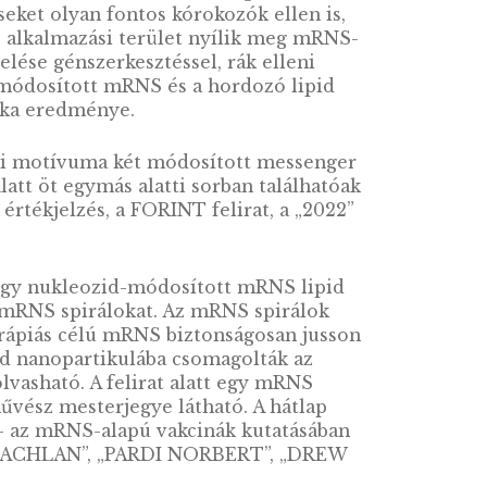
ák biztonságosnak és nagyon hatásosnak
ős szerepet játszanak a világméretű járvány
olgozását lehetővé tevő találmány létrehozásá
kiemelkedik két magyar kutató. Karikó Katalin
onságossá vált, Pardi Norbertnek pedig, hogy 
k kiküszöbölését zsírmolekulába csomagolássa
inafejlesztéseket olyan fontos kórokozók ellen
bbá, számos új alkalmazási terület nyílik meg
tegségek kezelése génszerkesztéssel, rák ellen
ek (nukleozid-módosított mRNS és a hordozó li
artó kutatómunka eredménye.
alának központi motívuma két módosított mess
olása, mely alatt öt egymás alatti sorban talál
at, a 3000 értékjelzés, a FORINT felirat, a „