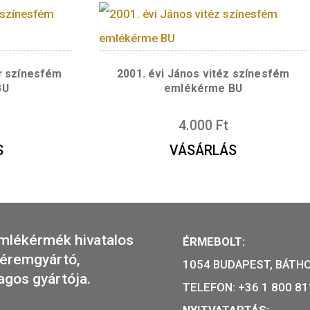
r Gyula születésének
2017. évi Irinyi János
ulója színesfém
emlékérme 
ékérme
3.800
Ft
700
Ft
ÁRLÁS
tvári vár színesfém
2001. évi János vitéz