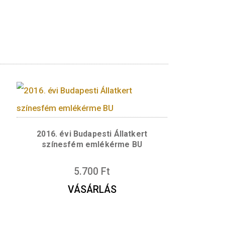
eleníti meg: egy nukleozid-módosított mRNS l
 a módosított mRNS spirálokat. Az mRNS spirál
yege, hogy a terápiás célú mRNS biztonságosan 
ulába, ún. lipid nanopartikulába csomagolták a
a” felirat olvasható. A felirat alatt egy mRN
s András iparművész mesterjegye látható. A hátl
 megegyezően – az mRNS-alapú vakcinák kutatás
IN”, „IAN MACLACHLAN”, „PARDI NORBERT”, „