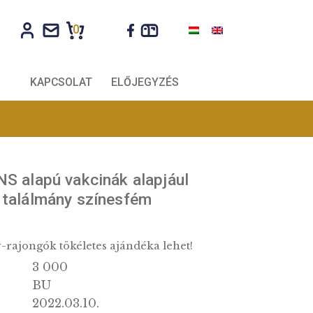
0
CÉGEKNEK
KAPCSOLAT
ELŐJEGYZÉS
BU
évi Az mRNS alapú vakcinák alapjául
áló magyar találmány színesfém
érme, BU
 és tudomány-rajongók tökéletes ajándéka lehet!
3 000
k: