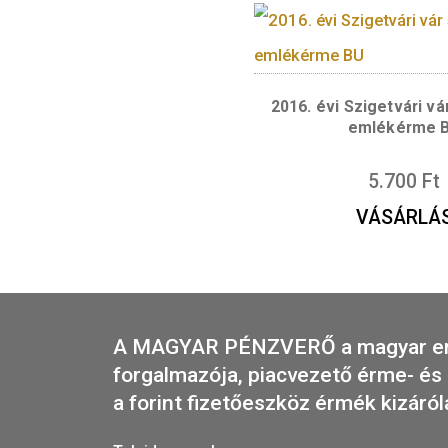
2019. évi Benczú
175. évford
eml
5.
VÁS
2016. évi Szige