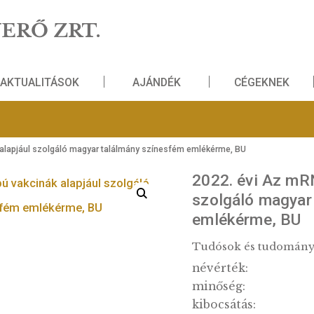
NZVERŐ ZRT.
AKTUALITÁSOK
AJÁNDÉK
 vakcinák alapjául szolgáló magyar találmány színesfém emlékérme, 
2022. 
szolg
emlék
Tudósok
névérté