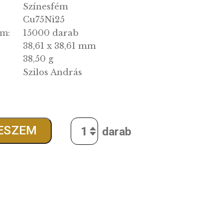
BU
g:
2022.03.10.
ás:
Színesfém
Cu75Ni25
g:
15000 darab
tott darabszám:
38,61 x 38,61 mm
38,50 g
Szilos András
:
0
Ft
Quantity
SÁRBA TESZEM