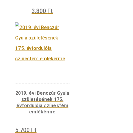
Endrődy Zoltán iparművész mesterjegye a
bikaábrázolás alatt található.
Content missing
Kapcsolódó termékek