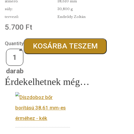
kibocsátás:
2020.06.21..
anyag:
Színesfém
finomság:
kibocsátott darabszám:
4000 darab
átmérő:
38,610 mm
súly:
30,800 g
tervező:
Endrődy Zoltán
5.700
Ft
Quantity
KOSÁRBA TESZEM
Érdekelhetnek még…