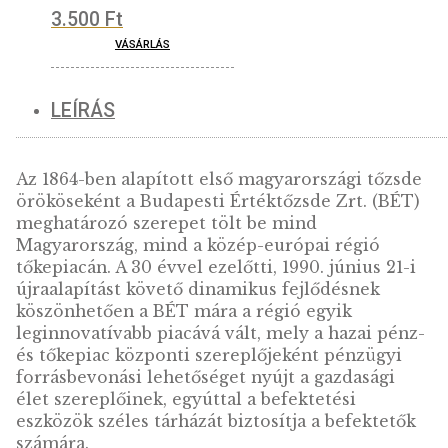
2.200
Ft
VÁSÁRLÁS
Díszdoboz 100*100
mm-es fehér, 20 mm –
52 mm-es érmékhez
3.500
Ft
VÁSÁRLÁS
LEÍRÁS