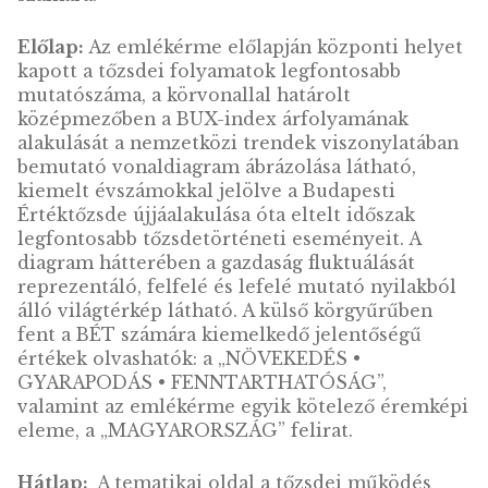
Az 1864-ben alapított első magyarországi tő
örököseként a Budapesti Értéktőzsde Zrt. (B
meghatározó szerepet tölt be mind
Magyarország, mind a közép-európai régió
tőkepiacán. A 30 évvel ezelőtti, 1990. június 2
újraalapítást követő dinamikus fejlődésnek
köszönhetően a BÉT mára a régió egyik
leginnovatívabb piacává vált, mely a hazai p
és tőkepiac központi szereplőjeként pénzügy
forrásbevonási lehetőséget nyújt a gazdaság
élet szereplőinek, egyúttal a befektetési
eszközök széles tárházát biztosítja a befekte
számára.
Előlap:
Az emlékérme előlapján központi he
kapott a tőzsdei folyamatok legfontosabb