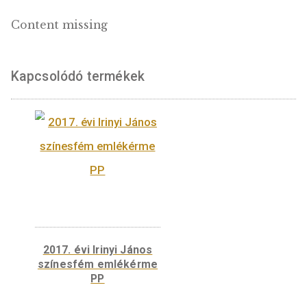
jellemzőit mutatja be. Középső függőleges
tengelyén a Budapesti Értéktőzsde
emblematikus tárgya, a tőzsdei
kereskedésnyitást szimbolizáló, mára a tőzs
bevezetések ünneplésekor használt csengő
jelenik meg posztamensre állítva. Az ábrázol
lent a BÉT logója zárja. A tőzsdei trendeket
testesíti meg a tőzsdei felívelést szimbolizá
bika, valamint az árfolyamesést jelképező 
ábrázolása a bal, illetve jobb oldali
érmemezőben egy-egy vízszintes vonalon
elhelyezve. A dinamizmus, illetve a recesszi
megjelenítését a bika plasztikus és a medve
vonalas ábrázolásmódja is erősíti. Az
emlékérmék további kötelező elemei a 2000
FORINT névérték, a „2020” verési évszám és
mikroírással készült biztonsági elemeket is
tartalmazó „BP.” verdejel. Az emlékérmét te