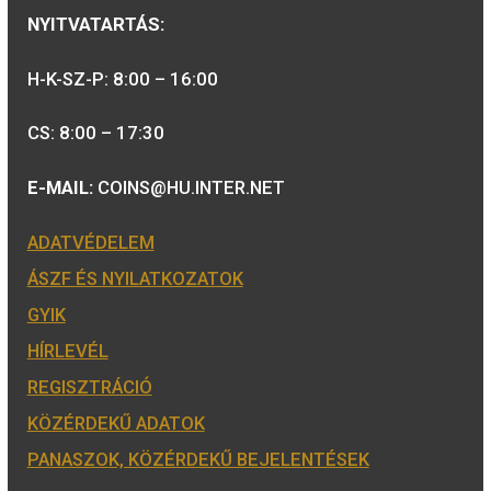
színesfém emlékérme,
BU
5.700
Ft
A MAGYAR PÉNZVERŐ a magyar
emlékérmék hivatalos forgalmazója,
piacvezető érme- és éremgyártó,
a forint fizetőeszköz érmék kizárólago
gyártója.
Tulajdonosunk: