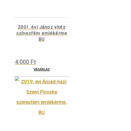
színesfém emlékérme
BU
5.700
Ft
VÁSÁRLÁS
2016. évi Budapesti
Állatkert színesfém