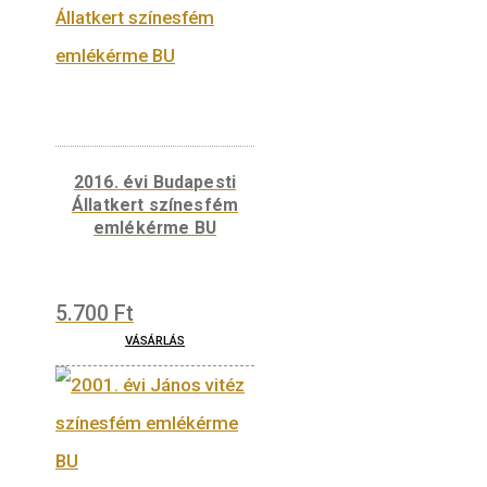
2019. évi Benczúr Gyula
születésének 175.
évfordulója színesfém
emlékérme
5.700
Ft
VÁSÁRLÁS
2016. évi Szigetvári vár