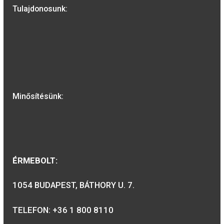
4.000
Ft
VÁSÁRLÁS
2019. évi Árpád-házi
Szent Piroska