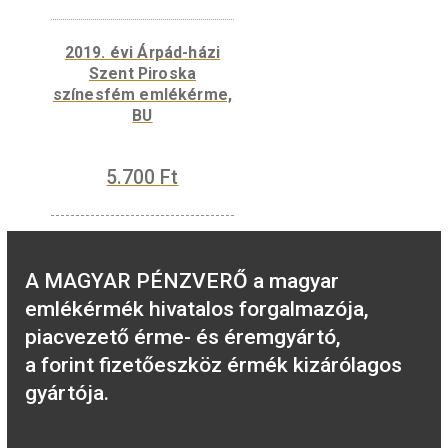
emlékérme BU
5.700
Ft
VÁSÁRLÁS
2001. évi János vitéz
színesfém emlékérme
BU