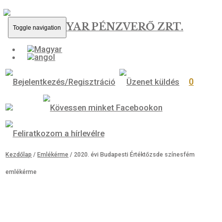
MAGYAR PÉNZVERŐ ZRT.
Toggle navigation
0
Kezdőlap
/
Emlékérme
/ 2020. évi Budapesti Értéktőzsde színesfém
emlékérme