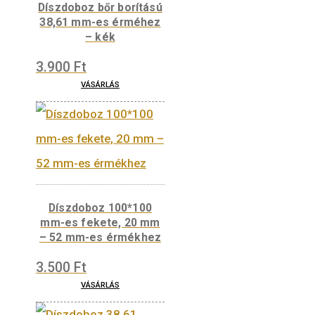
Díszdoboz bőr borítású
38,61 mm-es érméhez
– kék
3.900
Ft
VÁSÁRLÁS