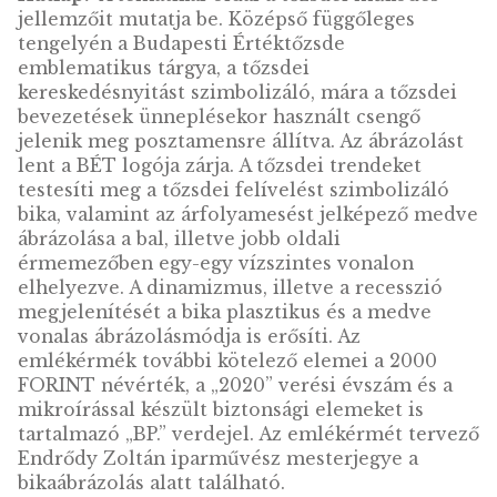
mutatószáma, a körvonallal határolt
középmezőben a BUX-index árfolyamának
alakulását a nemzetközi trendek viszonylat
bemutató vonaldiagram ábrázolása látható,
kiemelt évszámokkal jelölve a Budapesti
Értéktőzsde újjáalakulása óta eltelt időszak
legfontosabb tőzsdetörténeti eseményeit. A
diagram hátterében a gazdaság fluktuálását
reprezentáló, felfelé és lefelé mutató nyilak
álló világtérkép látható. A külső körgyűrűbe
fent a BÉT számára kiemelkedő jelentőségű
értékek olvashatók: a „NÖVEKEDÉS •
GYARAPODÁS • FENNTARTHATÓSÁG”,
valamint az emlékérme egyik kötelező érem
eleme, a „MAGYARORSZÁG” felirat.
Hátlap:
A tematikai oldal a tőzsdei működé