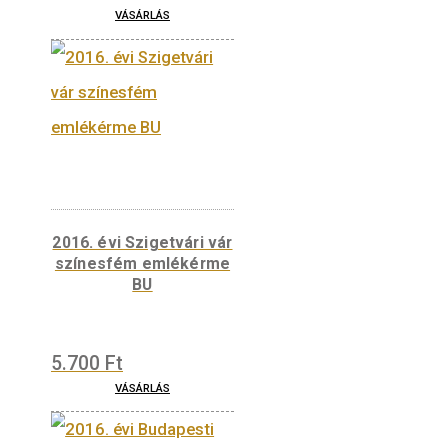
2017. évi Irinyi János
színesfém emlékérme
PP
3.800
Ft