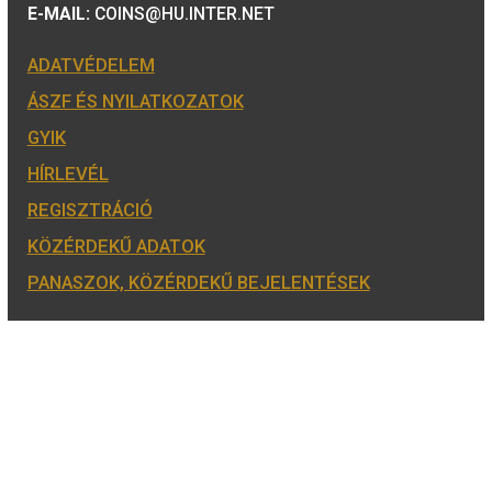
ÉRMEBOLT:
1054 BUDAPEST, BÁTHORY U. 7.
TELEFON: +36 1 800 8110
NYITVATARTÁS:
H-K-SZ-P: 8:00 – 16:00
CS: 8:00 – 17:30
E-MAIL:
COINS@HU.INTER.NET
ADATVÉDELEM