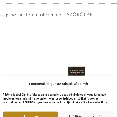
 Társasága színesfém emlékérme – SZÓRÓL
rmékek