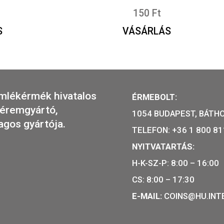
ai Mór emlékérme
2024. évi Árpád-házi S
RÓLAP
szórólap
50
Ft
150
Ft
ÁRLÁS
VÁSÁRLÁ