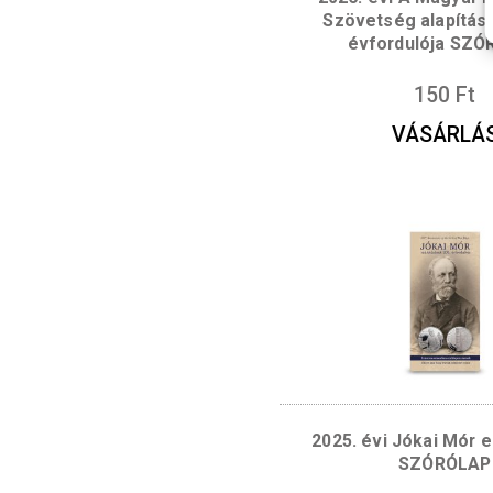
2026. évi A 
Szövetség al
évfordul
1
VÁS