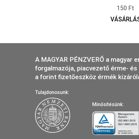
2025. évi Jók
SZÓ
1
VÁS