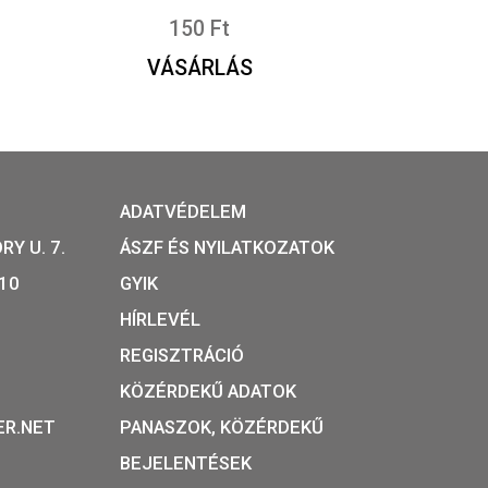
zent Kinga –
2024. évi Baranya vármegye, P
szórólap
150
Ft
S
VÁSÁRLÁS