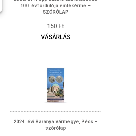
agy tartalmak
cookie)
használatához.
i Ferenc
2026. évi Papp László születé
gtekintése
fordulója
100. évfordulója emlékérme
RÓLAP
SZÓRÓLAP
150
Ft
S
VÁSÁRLÁS