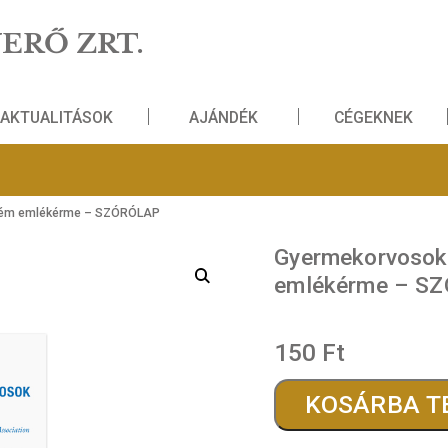
NZVERŐ ZRT.
AKTUALITÁSOK
AJÁNDÉK
ga színesfém emlékérme – SZÓRÓLAP
Gyerm
emlék
150
F