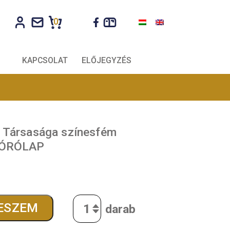
0
CÉGEKNEK
KAPCSOLAT
ELŐJEGYZÉS
ekorvosok Társasága színesfém
érme – SZÓRÓLAP
t