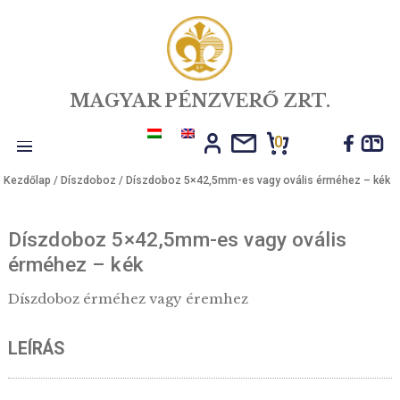
MAGYAR PÉNZVERŐ ZRT.
0
Toggle
Kezdőlap
/
Díszdoboz
/ Díszdoboz 5×42,5mm-es vagy ovális érméhe
navigation
Díszdoboz 5×42,5mm-es vagy ovális
érméhez – kék
Díszdoboz érméhez vagy éremhez
LEÍRÁS