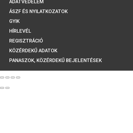
ÉRMEBOLT:
1054 BUDAPEST, BÁTHORY U. 7.
TELEFON: +36 1 800 8110
NYITVATARTÁS:
H-K-SZ-P: 8:00 – 16:00
CS: 8:00 – 17:30
E-MAIL:
COINS@HU.INTER.NET
ADATVÉDELEM
ÁSZF ÉS NYILATKOZATOK
GYIK
HÍRLEVÉL