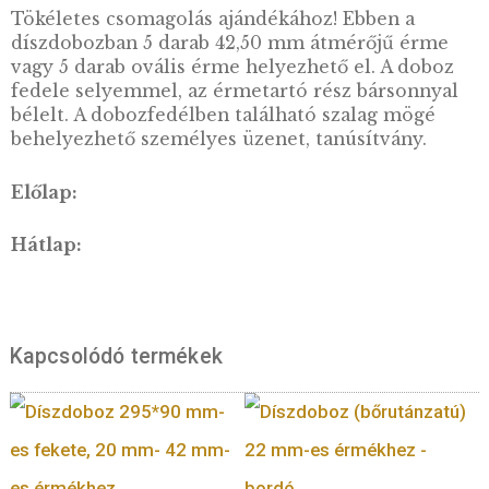
Tökéletes csomagolás ajándékához! Ebben a
díszdobozban 5 darab 42,50 mm átmérőjű ér
vagy 5 darab ovális érme helyezhető el. A do
fedele selyemmel, az érmetartó rész bársonn
bélelt. A dobozfedélben található szalag mög
behelyezhető személyes üzenet, tanúsítvány.
Előlap:
Hátlap:
Kapcsolódó termékek