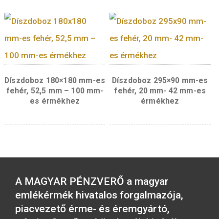
Díszdoboz (bőrutánzatú)
Díszdoboz 100*100 m
20 mm-es érmékhez –
fehér, 20 mm – 52 m
bordó
érmékhez
Díszdoboz 180×180 mm-es
Díszdoboz 295×90 m
fehér, 52,5 mm – 100 mm-
fehér, 20 mm- 42 m
es érmékhez
érmékhez