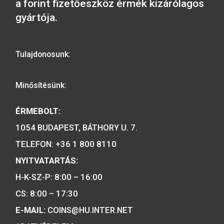
A MAGYAR PÉNZVERŐ a magyar
emlékérmék hivatalos forgalmazója,
piacvezető érme- és éremgyártó,
a forint fizetőeszköz érmék kizárólag
gyártója.
Tulajdonosunk:
Minősítésünk: