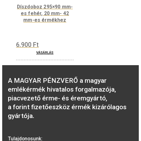
Díszdoboz
(bőrutánzatú) 22 mm-
es érmékhez – bordó
2.200
Ft
VÁSÁRLÁS