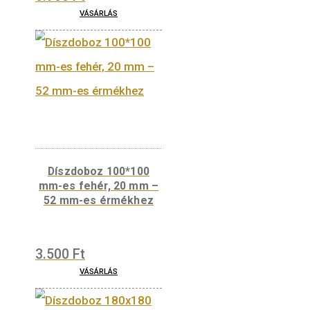
Díszdoboz 295*90 mm-
es fekete, 20 mm- 42
mm-es érmékhez
6.900
Ft
VÁSÁRLÁS