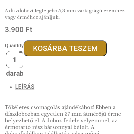
Díszdoboz 37 mm-es érméhez – kék
bőr, mélyített
A díszdobozt legfeljebb 5,3 mm vastagságú érem
vagy érméhez ajánljuk.
3.900
Ft
Quantity
KOSÁRBA TESZEM
LEÍRÁS