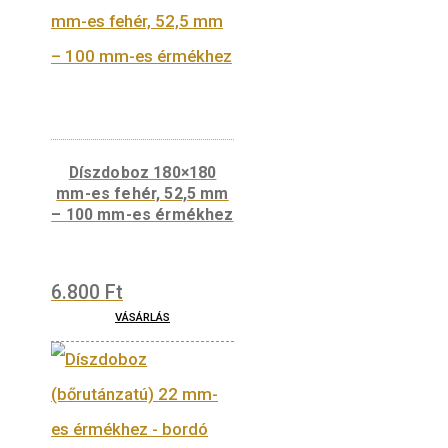
Díszdoboz 100*100
mm-es fehér, 20 mm –
52 mm-es érmékhez
3.500
Ft
VÁSÁRLÁS