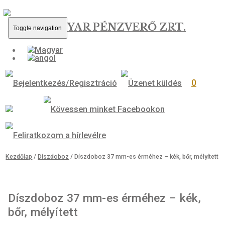
MAGYAR PÉNZVERŐ ZRT.
Toggle navigation
0
Kezdőlap
/
Díszdoboz
/ Díszdoboz 37 mm-es érméhez – kék, bőr, mé