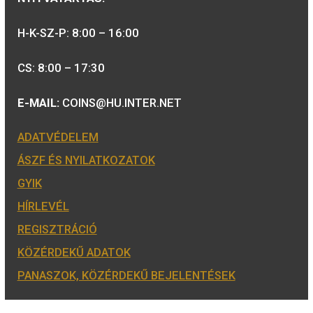
Tulajdonosunk:
Minősítésünk:
ÉRMEBOLT:
1054 BUDAPEST, BÁTHORY U. 7.