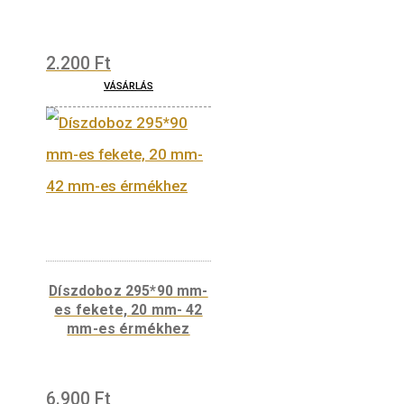
Díszdoboz
(bőrutánzatú) 20 mm-
es érmékhez – bordó
2.200
Ft
VÁSÁRLÁS