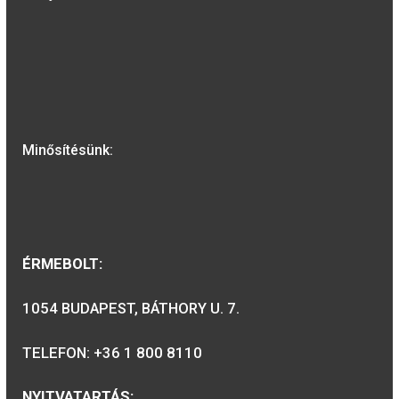
Díszdoboz 295×90 mm-
es fehér, 20 mm- 42
mm-es érmékhez
6.900
Ft
VÁSÁRLÁS
A MAGYAR PÉNZVERŐ a magyar
emlékérmék hivatalos forgalmazója,
piacvezető érme- és éremgyártó,
a forint fizetőeszköz érmék kizárólago
gyártója.