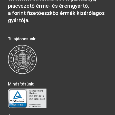
2024. évi Árpád-házi Szent
2024. évi Baranya
Kinga – szórólap
vármegye, Pécs 
szórólap
A MAGYAR PÉNZVERŐ a magyar
emlékérmék hivatalos forgalmazója,
piacvezető érme- és éremgyártó,
a forint fizetőeszköz érmék kizárólag
gyártója.