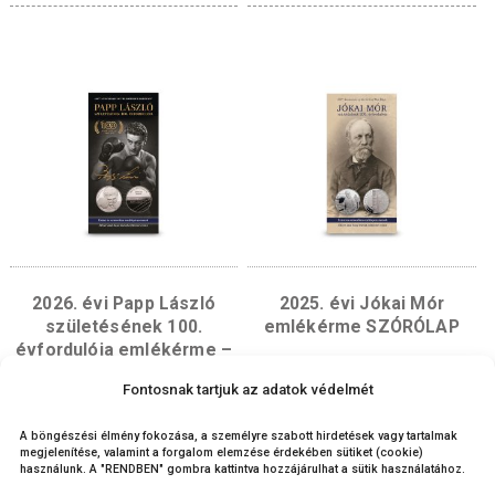
2026. évi A Magyar
2026. évi II. Rákóc
Labdarúgó Szövetség
Ferenc születésének 
alapításának 125.
évfordulója emléké
évfordulója SZÓRÓLAP
SZÓRÓLAP