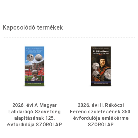
2025. évi Vöröskereszt egykori székháza
színesfém emlékérme SZÓRÓLAP
Kapcsolódó termékek