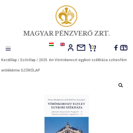
MAGYAR PÉNZVERŐ ZRT.
0
Toggle
Kezdőlap
/
Szórólap
/ 2025. évi Vöröskereszt egykori székháza szí
navigation
emlékérme SZÓRÓLAP