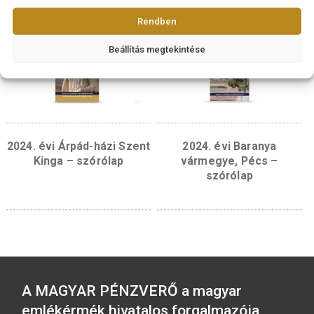
2026. évi Papp László
2025. évi Jókai Mó
születésének 100.
emlékérme SZÓRÓ
évfordulója emlékérme –
SZÓRÓLAP
Fontosnak tartjuk az adatok védelmét
A böngészési élmény fokozása, a személyre szabott hirdetések vagy tarta
megjelenítése, valamint a forgalom elemzése érdekében sütiket (cookie)
használunk. A "RENDBEN" gombra kattintva hozzájárulhat a sütik használa
Rendben
Beállítás megtekintése