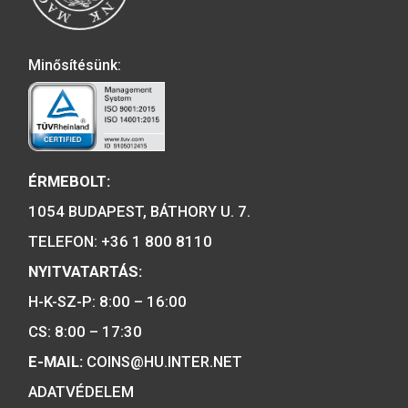
emlékérmék hivatalos forgalmazója,
piacvezető érme- és éremgyártó,
a forint fizetőeszköz érmék kizárólag
gyártója.
Tulajdonosunk:
Minősítésünk: