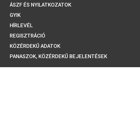
ÉRMEBOLT:
1054 BUDAPEST, BÁTHORY U. 7.
TELEFON: +36 1 800 8110
NYITVATARTÁS:
H-K-SZ-P: 8:00 – 16:00
CS: 8:00 – 17:30
E-MAIL:
COINS@HU.INTER.NET
ADATVÉDELEM
ÁSZF ÉS NYILATKOZATOK
GYIK