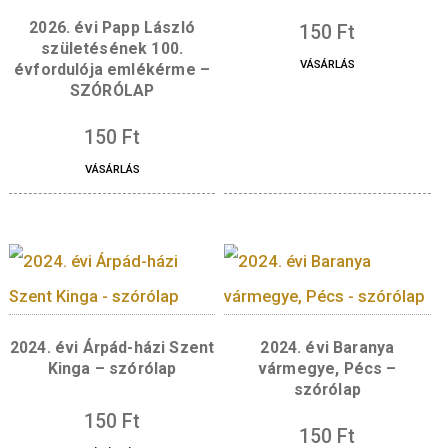
2025. évi Jókai Mó
emlékérme SZÓRÓ
2026. évi Papp László
150
Ft
születésének 100.
VÁSÁRLÁS
évfordulója emlékérme –
SZÓRÓLAP
150
Ft
VÁSÁRLÁS