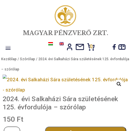
MAGYAR PÉNZVERŐ ZRT.
0
Toggle
Kezdőlap
/
Szórólap
/ 2024. évi Salkaházi Sára születésének 125. év
navigation
– szórólap
2024. évi Salkaházi Sára születéséne
125. évfordulója – szórólap