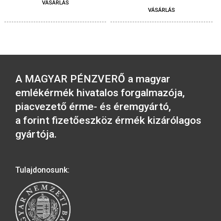
2024. évi Árpád-házi Szent
2024. évi Baranya
Kinga – szórólap
vármegye, Pécs 
szórólap
150
Ft
150
Ft
VÁSÁRLÁS
VÁSÁRLÁS
A MAGYAR PÉNZVERŐ a magyar