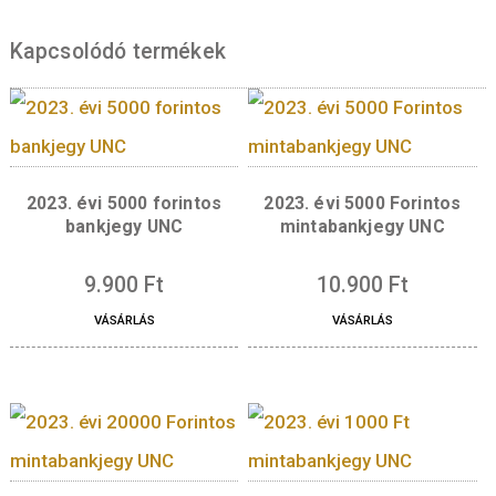
mm)
Előlap:
Deák Ferenc arcképe
Hátlap:
Az ideiglenes magyar képviselőház
Kapcsolódó termékek
2023. évi 5000 forintos
2023. évi 5000 Forin
bankjegy UNC
mintabankjegy UN