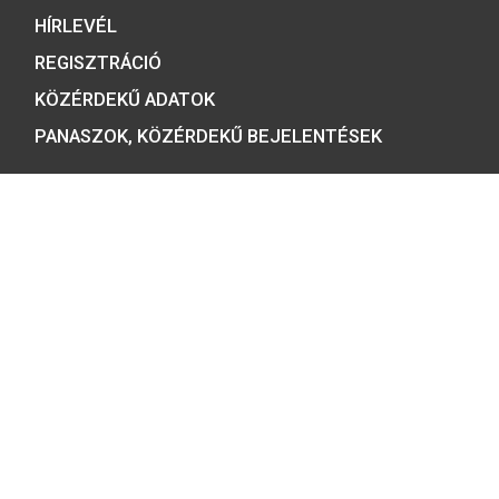
ÉRMEBOLT:
1054 BUDAPEST, BÁTHORY U. 7.
TELEFON: +36 1 800 8110
NYITVATARTÁS:
H-K-SZ-P: 8:00 – 16:00
CS: 8:00 – 17:30
E-MAIL:
COINS@HU.INTER.NET
ADATVÉDELEM
ÁSZF ÉS NYILATKOZATOK
GYIK