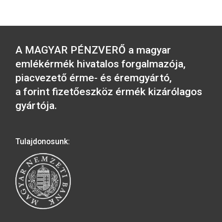
2020. évi 20 000 Ft-os
2015. évi 20000 Ft-
bankjegy
mintabankjegy UN
28.000
Ft
31.900
Ft
VÁSÁRLÁS
VÁSÁRLÁS
A MAGYAR PÉNZVERŐ a magyar