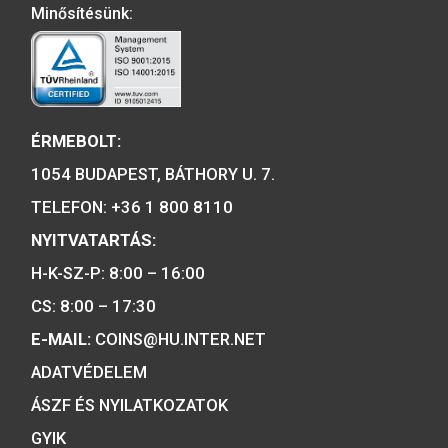
emlékérmék hivatalos forgalmazója,
piacvezető érme- és éremgyártó,
a forint fizetőeszköz érmék kizárólag
gyártója.
Tulajdonosunk:
Minősítésünk: