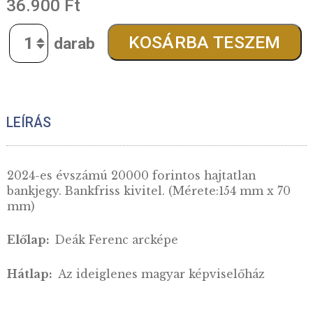
figyelmébe!
névérték:
20 000
gyártás éve:
2024..
36.900
Ft
Quantity
KOSÁRBA TESZE
LEÍRÁS
2024-es évszámú 20000 forintos hajtatlan
bankjegy. Bankfriss kivitel. (Mérete:154 mm x