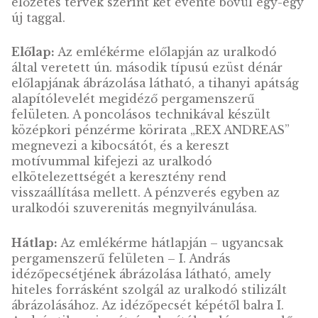
emellett azzal érdemelte ki, hogy az országo
dinasztikusan megosztotta fivérével, Béla
herceggel; Szent István férfiági
leszármazottjaként uralkodott az államalapí
király tiszteletét megalapozva, értékrendjét
követve; 1055-ben Tihanyban bencés monost
alapított, és az uralkodói szuverenitás
megnyilvánulásaként okleveleket adott ki,
köztük a tihanyi apátság alapítólevelét, mel
az első hazai eredetiben fennmaradt oklevé
és magyar nyelvű szórványemlékként tartu
számon. Az apátság altemplomában található
uralkodó sírhelye.
Az „I. András király” emlékérme az „Országé
királyok Árpád dinasztiájából” című sorozat
második elemeként jelenik meg, mely soroz
legjelentősebb Árpád-házi királyokat hivatot
bemutatni. A sorozat a történeti hűség