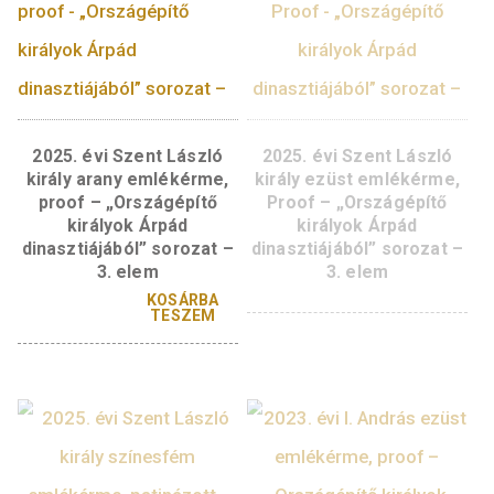
súly:
31,104 g
tervező:
Szilos András
A sorozat további tagjai
2025. évi Szent László
2025. évi Szent Lás
király arany emlékérme,
király ezüst emlékér
proof – „Országépítő
Proof – „Országépí
királyok Árpád
királyok Árpád
dinasztiájából” sorozat –
dinasztiájából” soroz