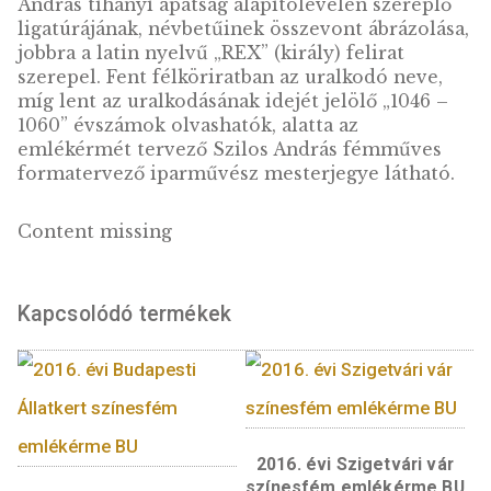
megsértése nélkül tíz uralkodóra fókuszál, é
előzetes tervek szerint két évente bővül egy
új taggal.
Előlap:
Az emlékérme előlapján az uralkodó
által veretett ún. második típusú ezüst déná
előlapjának ábrázolása látható, a tihanyi apá
alapítólevelét megidéző pergamenszerű
felületen. A poncolásos technikával készült
középkori pénzérme körirata „REX ANDREA
megnevezi a kibocsátót, és a kereszt
motívummal kifejezi az uralkodó
elkötelezettségét a keresztény rend
visszaállítása mellett. A pénzverés egyben az
uralkodói szuverenitás megnyilvánulása.
Hátlap:
Az emlékérme hátlapján – ugyancsa