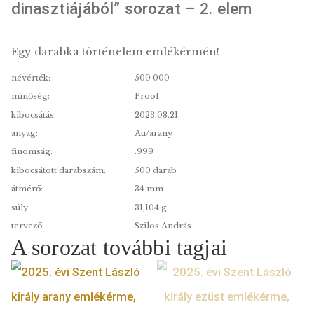
2023. évi I. András arany emlékérme
proof – „Országépítő királyok Árpád
dinasztiájából” sorozat – 2. elem
Egy darabka történelem emlékérmén!
névérték:
500 000
minőség:
Proof
kibocsátás:
2023.08.21.
anyag:
Au/arany
finomság:
.999
kibocsátott darabszám:
500 darab
átmérő:
34 mm