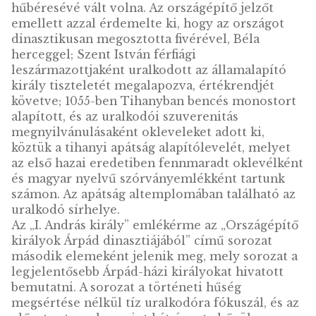
király színesfém
király arany emlékér
emlékérme, BU –
proof – „Országépí
„Országépítő királyok
királyok Árpád
Árpád dinasztiájából”
dinasztiájából” soroz
sorozat – 1. elem
1. elem
LEÍRÁS
I. András (1046-60) magyar király, aki a Szent
István halálát követő zűrzavaros időszakban
anélkül állíttatta vissza a keresztény rendet,
hogy az ország a Német-Római Birodalom
hűbéresévé vált volna. Az országépítő jelzőt