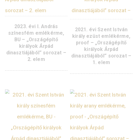
Árpád dinasztiájábó
„Országépítő királyok
sorozat – 2. elem
Árpád dinasztiájából”
sorozat – 3. elem
2023. évi I. András
2021. évi Szent Istv
színesfém emlékérme,
király ezüst emlékér