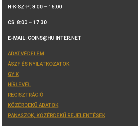
Szent Piroska színe
emlékérme, BU
A MAGYAR PÉNZVERŐ a magyar
emlékérmék hivatalos forgalmazója,
piacvezető érme- és éremgyártó,
a forint fizetőeszköz érmék kizárólago
gyártója.