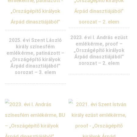
3. elem
3. elem
KOSÁRBA
TESZEM
2023. évi I. András e
2025. évi Szent László
emlékérme, proof 
király színesfém
„Országépítő király
emlékérme, patinázott –