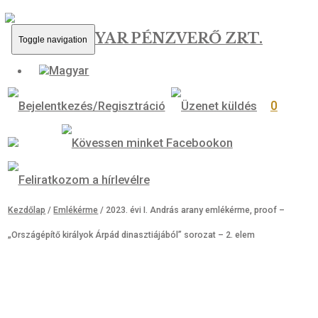
MAGYAR PÉNZVERŐ ZRT.
Toggle navigation
0
Kezdőlap
/
Emlékérme
/ 2023. évi I. András arany emlékérme, proof
„Országépítő királyok Árpád dinasztiájából” sorozat – 2. elem