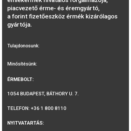
2017. évi Irinyi János
színesfém emlékérme PP
2019. évi Benczúr Gy
születésének 175
évfordulója színes
emlékérme
2001. évi János vitéz
színesfém emlékérme BU
2019. évi Árpád-ház