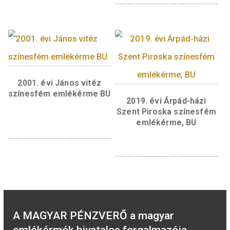
2016. évi Szigetvári 
színesfém emlékérm
2016. évi Budapesti
Állatkert színesfém
emlékérme BU