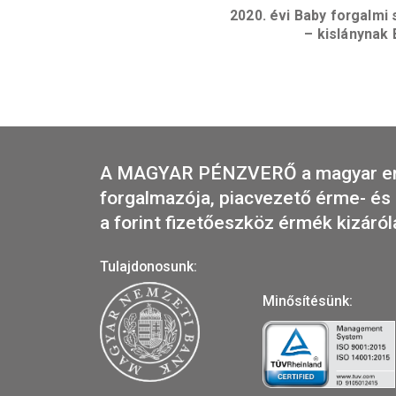
Mesterdarabok 
do
2020. évi Baby fo
– kisl