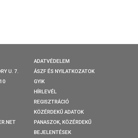
sor rózsaszín
2020. évi Baby forgalmi sor k
BU
kisfiúnak BU
2009. évi Baby forgalmi sor 
sor rózsaszín
BU