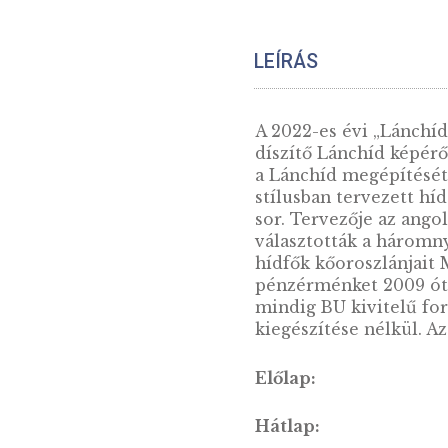
LEÍRÁS
A 2022-es évi „
díszítő Lánchíd 
a Lánchíd megépí
stílusban terve
sor. Tervezője a
választották a h
hídfők kőoroszl
pénzérménket 200