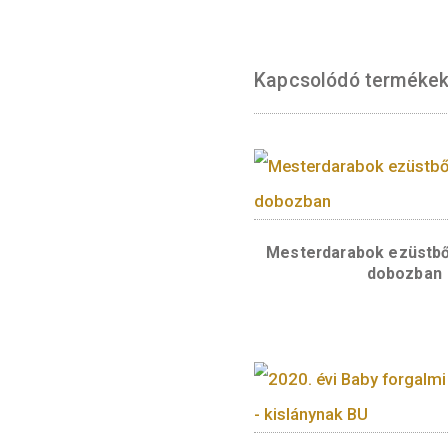
mindig BU kivite
kiegészítése nél
Előlap:
Hátlap:
Kapcsolódó te