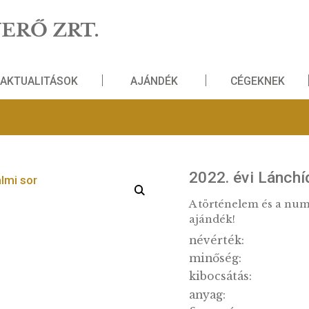
NZVERŐ ZRT.
AKTUALITÁSOK
AJÁNDÉK
lmi sor
2022. 
A történ
ajándék
névérté
minősé