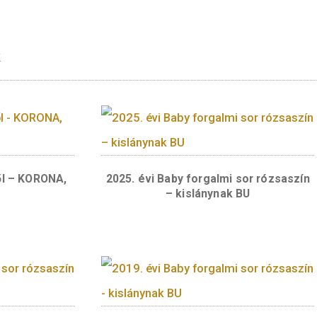
lű forgalmi érméket tervezünk elhelyezni, kif
kül. Az érmesor a 2022. év forgalmi érméinek t
rmékek