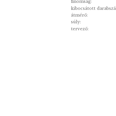
kibocsát
anyag:
finomsá
kibocsá
átmérő:
súly:
tervező