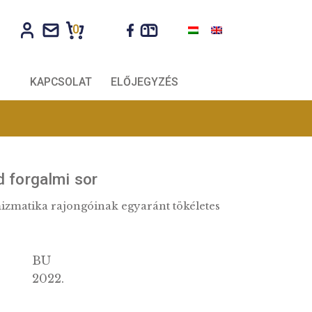
0
CÉGEKNEK
KAPCSOLAT
ELŐJEGYZÉS
évi Lánchíd forgalmi sor
elem és a numizmatika rajongóinak egyaránt tökél
!
k:
BU
g: