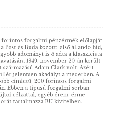
l ismert 200 forintos forgalmi pénzérmék elő
zdeményezte a Pest és Buda közötti első álland
zte, a legnagyobb adományt is ő adta a klassz
ezdődtek, felavatására 1849. november 20-án k
ányítója a skót származású Adam Clark volt. Az
l kevesebb pillér jelentsen akadályt a mederbe
ette. Legnagyobb címletű, 200 forintos forgal
je Kósa István. Ebben a típusú forgalmi sorba