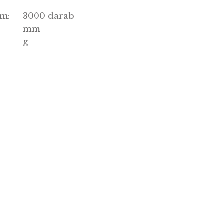
2022.
ás:
g:
3000 darab
tott darabszám:
mm
g
: