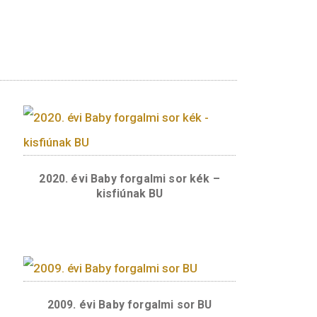
ejezetten gyűjtői célzattal, egyéb érem, érme
eljes címletsorát tartalmazza BU kivitelben.