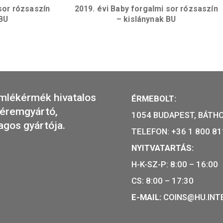
ezüstből – KORONA,
2025. évi Baby forgalmi 
bozban
– kislánynak 
rgalmi sor rózsaszín
2019. évi Baby forgalmi 
ánynak BU
– kislánynak 