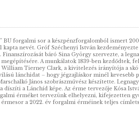
Lánchíd” BU forgalmi sor a készpénzforgalombó
képéről kapta nevét. Gróf Széchenyi István ke
tését. Finanszírozását báró Sina György szerve
zett híd megépítésére. A munkálatok 1839-ben k
z angol William Tierney Clark, a kivitelezés ir
áromnyílású lánchidat – hogy jégzajláskor miné
ánjait Marschalkó János szobrászművész készít
9 óta díszíti a Lánchíd képe. Az érme tervező