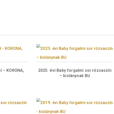
galkotója halálának 200. évfordulója tisztele
rmékek
ezüstből – KORONA,
2025. évi Baby forgalmi 