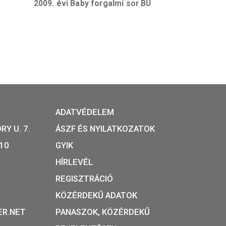
BU
kisfiúnak BU
2009. évi Baby forgalmi sor 
sor rózsaszín
BU
T:
ADATVÉDELEM