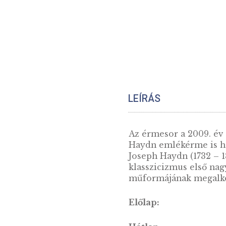
LEÍRÁS
Az érmesor a 200
Haydn emlékérme
Joseph Haydn (17
klasszicizmus el