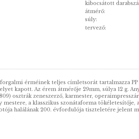
anyag:
finomsá
kibocsá
átmérő:
súly:
tervező
9. év forgalmi érméinek teljes címletsorát ta
 is helyet kapott. Az érem átmérője 29mm, súl
32 – 1809) osztrák zeneszerző, karmester, oper
ső nagy mestere, a klasszikus szonátaforma tök