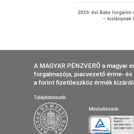
do
2020. évi Baby fo
– kisl
A MAGYAR PÉNZVERŐ a magya