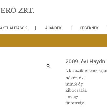
NZVERŐ ZRT.
AKTUALITÁSOK
AJÁNDÉK
i sor PP
2009. 
A klassz
névérté
minősé
kibocsát