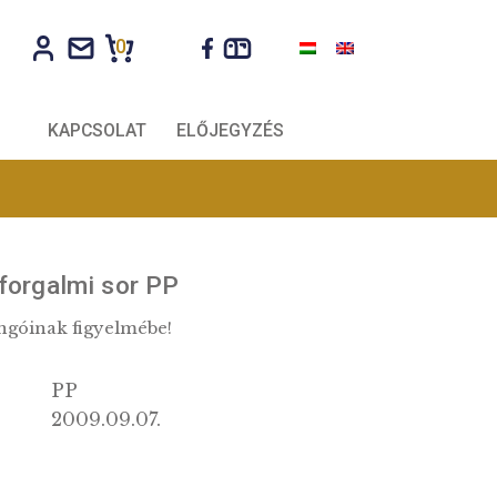
0
CÉGEKNEK
KAPCSOLAT
ELŐJEGYZÉS
évi Haydn forgalmi sor PP
ikus zene rajongóinak figyelmébe!
k:
PP
g:
2009.09.07.
ás: