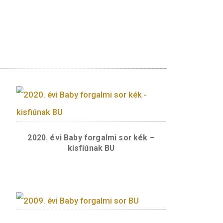
tére jelent meg.
sor rózsaszín
2020. évi Baby forgalmi sor k