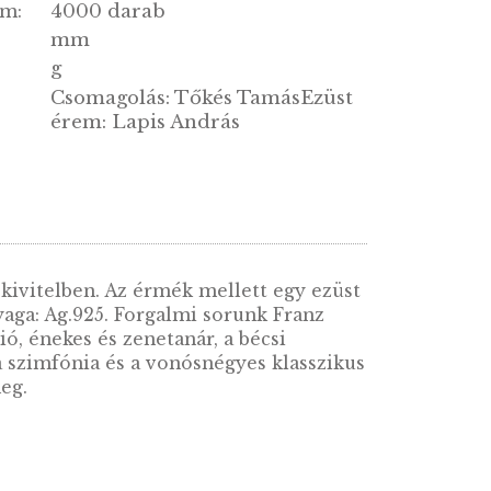
g:
4000 darab
tott darabszám:
mm
g
Csomagolás: Tőkés TamásE
:
érem: Lapis András
rtalmazza PP kivitelben. Az érmék mellett egy 
ya 12 g. Anyaga: Ag.925. Forgalmi sorunk Fra
aimpresszárió, énekes és zenetanár, a bécsi
életesítője, a szimfónia és a vonósnégyes klas