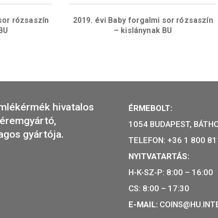
bozban
– kislánynak 
rgalmi sor rózsaszín
2019. évi Baby forgalmi 
ánynak BU
– kislánynak 
r emlékérmék hivatalos
ÉRMEBOL