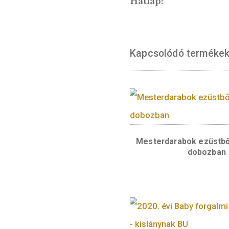
műformájának me
Előlap:
Hátlap:
Kapcsolódó te
Mesterdarabok 