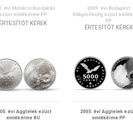
2011. évi Mohácsi Busójárás
2009.
ezüst emlékérme PP
Világöröksé
ÉRTESÍTŐT KÉREK
ÉRTES