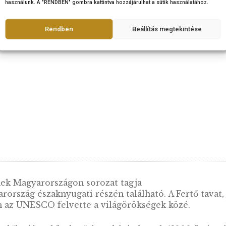
2003. évi Hollókő ezüst
2003. év
emlékérme BU
eml
ÉRTESÍTŐT KÉREK
Fontosnak tartjuk az adatok védelmét
A böngészési élmény fokozása, a személyre szabott hirdetések v
megjelenítése, valamint a forgalom elemzése érdekében sütiket (
használunk. A "RENDBEN" gombra kattintva hozzájárulhat a sütik 
Rendben
Beállítás me