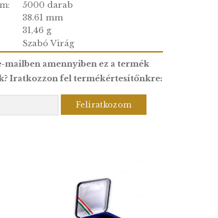
Ag/Ezüst
.925
g:
5000 darab
tott darabszám:
38.61 mm
31,46 g
Szabó Virág
:
e értesülni e-mailben amennyiben ez a ter
érhetővé válik? Iratkozzon fel termékértesít
cím: