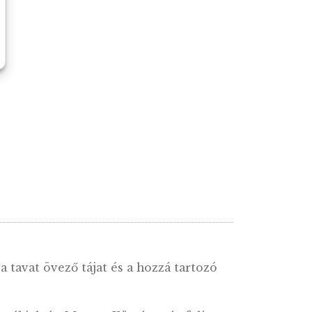
i Hollókő ezüst
2002. évi Hortobágyi Ne
ékérme PP
Park ezüst emlékérme
ÉRTESÍTŐT KÉRE
agy tartalmak
cookie)
használatához.
gtekintése