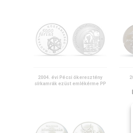
2006. évi Fertő kultúrtáj ezüst
emlékérme PP