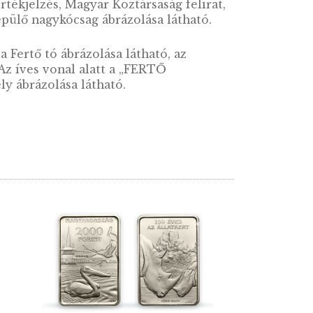
Fertő tavat, a tavat övező tájat és a hozzá tar
közé.
00 forint értékjelzés, Magyar Köztársaság fel
ye mellett repülő nagykócsag ábrázolása láthat