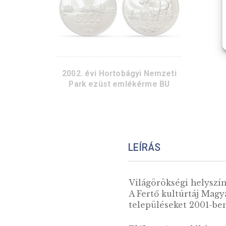
2004. évi Pécsi ókeresztény
sírkamrák ezüst emlékérme PP