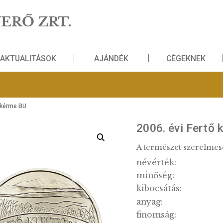
NZVERŐ ZRT.
AKTUALITÁSOK
AJÁNDÉK
 ezüst emlékérme BU
2006. 
A termés
névérté
minősé
kibocsát