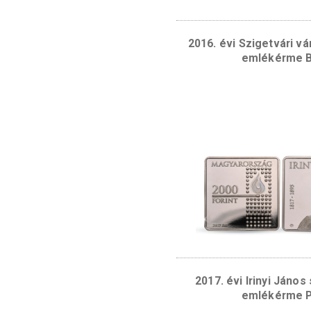
Hátlap:
Az emlék
előtérben part m
KULTÚRTÁJ” felir
Kapcsolódó te