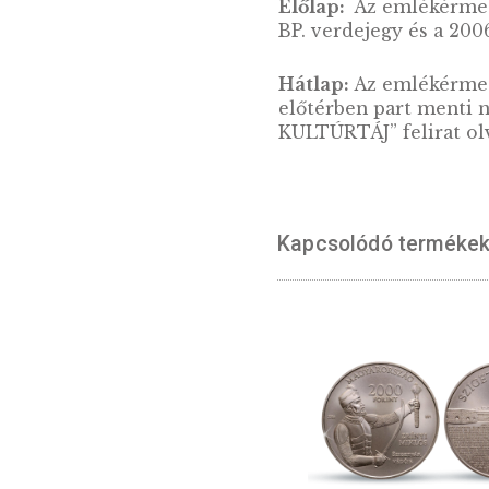
2002. évi Hortobágyi Nemzeti
Park ezüst emlékérme BU
LEÍRÁS
Világörökségi h
A Fertő kultúrtá
településeket 2
Előlap:
Az emlék
BP. verdejegy és