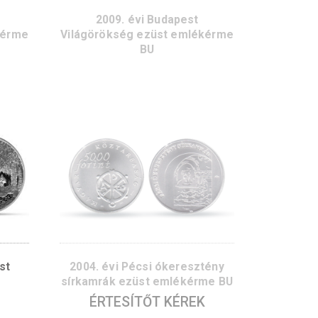
 évi Budapest
2009. évi Budapest
g ezüst emlékérme
Világörökség ezüst emlé
PP
BU
ÍTŐT KÉREK