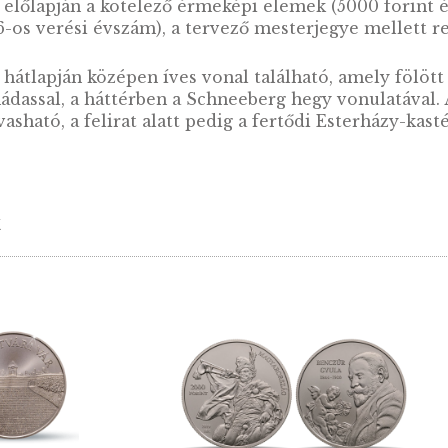
elyszínek Magyarországon sorozat tagja
j Magyarország északnyugati részén található. A 
001-ben az UNESCO felvette a világörökségek 
érme előlapján a kötelező érmeképi elemek (50
 a 2006-os verési évszám), a tervező mesterjeg