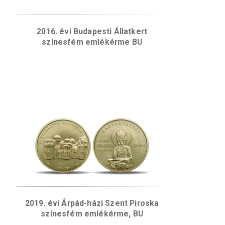
mely fölött a Fertő tó ábrázolása látható, az
vonulatával. Az íves vonal alatt a „FERTŐ
terházy-kastély ábrázolása látható.