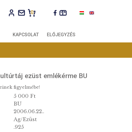
0
CÉGEKNEK
KAPCSOLAT
ELŐJEGYZÉS
évi Fertő kultúrtáj ezüst emlékérme B
zet szerelmeseinek figyelmébe!
5 000 Ft
k:
BU
g:
2006.06.22..
ás: