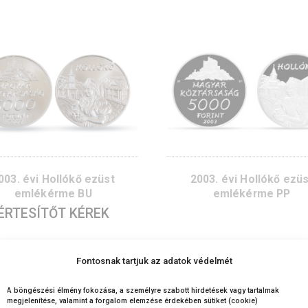
2005. évi Aggtelek ezüst
2005. év
emlékérme BU
eml