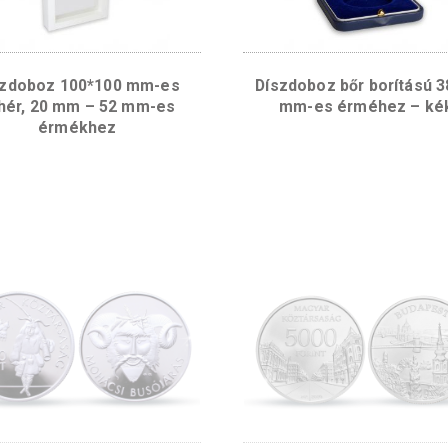
Díszdoboz 100*100 mm-es
Díszdoboz 
fehér, 20 mm – 52 mm-es
mm-es 
érmékhez
jai