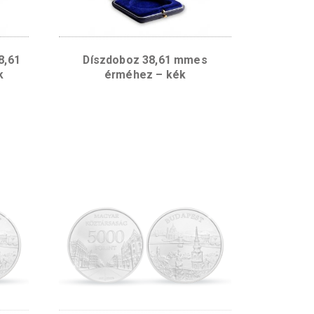
bőr borítású 38,61
Díszdoboz 38,61 mm
érméhez – kék
érméhez – kék