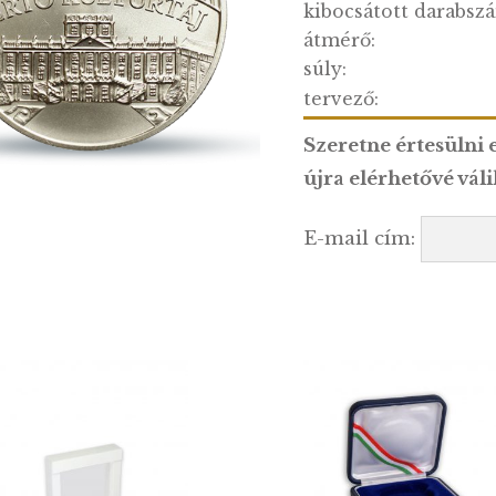
anyag:
finomsá
kibocsá
átmérő:
súly:
tervező
Szeretn
újra el
E-mail 
…