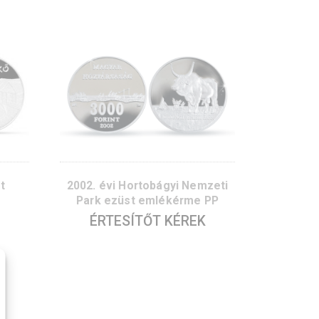
i Aggtelek ezüst
2004. évi Pécsi ókeresz
ékérme PP
sírkamrák ezüst emlékér
ÉRTESÍTŐT KÉRE