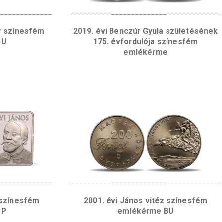
érme hátlapján középen íves vonal található, a
enti nádassal, a háttérben a Schneeberg hegy 
at olvasható, a felirat alatt pedig a fertődi Es
rmékek