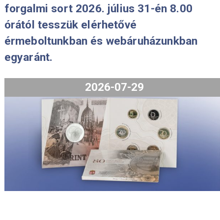
2026-08-06
A 2026.évi 80 éves a forint proof
forgalmi sort 2026. július 31-én 8.00
órától tesszük elérhetővé
érmeboltunkban és webáruházunkba
egyaránt.
2026-07-29