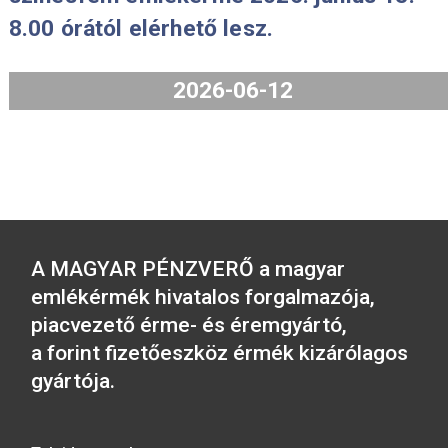
2026-06-25
A 2026. évi Aranyforint IX. forgalmi 
és A Magyar Labdarúgó Szövetség
alapításának 125. évfordulója
színesfém emlékérme 2026. június 1
8.00 órától elérhető lesz.
2026-06-12