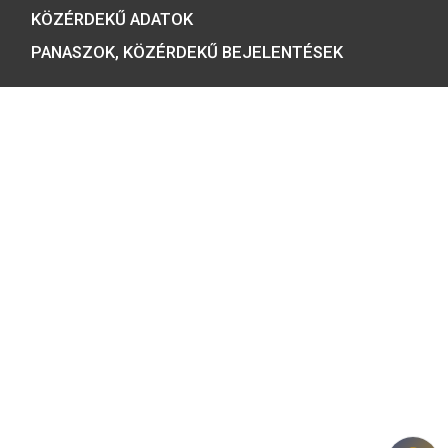
1054 BUDAPEST, BÁTHORY U. 7.
TELEFON: +36 1 800 8110
NYITVATARTÁS:
H-K-SZ-P: 8:00 – 16:00
CS: 8:00 – 17:30
E-MAIL:
COINS@HU.INTER.NET
ADATVÉDELEM
ÁSZF ÉS NYILATKOZATOK
GYIK
HÍRLEVÉL
REGISZTRÁCIÓ
KÖZÉRDEKŰ ADATOK
PANASZOK, KÖZÉRDEKŰ BEJELENTÉSEK