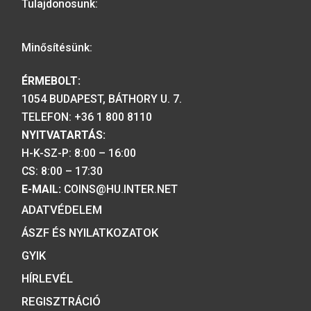
A MAGYAR PÉNZVERŐ a magyar
emlékérmék hivatalos forgalmazója,
piacvezető érme- és éremgyártó,
a forint fizetőeszköz érmék kizárólag
gyártója.
Tulajdonosunk:
Minősítésünk:
ÉRMEBOLT: