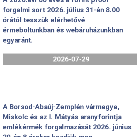
A 2026.évi 80 éves a forint proof
forgalmi sort 2026. július 31-én 8.00
órától tesszük elérhetővé
érmeboltunkban és webáruházunkba
egyaránt.