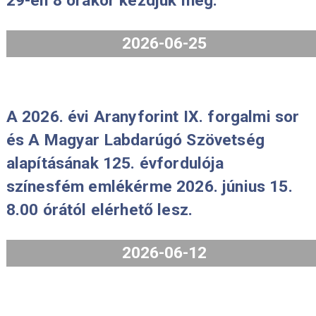
2026-07-29
A Borsod-Abaúj-Zemplén vármegye,
Miskolc és az I. Mátyás aranyforintj
emlékérmék forgalmazását 2026. jú
29-én 8 órakor kezdjük meg.
2026-06-25