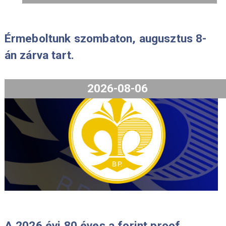
3.000
Ft
3.000
Ft
VÁSÁRLÁS
VÁSÁRLÁS
2025-12-11
Érmeboltunk szombaton, augusztus 
án zárva tart.
2026-08-06