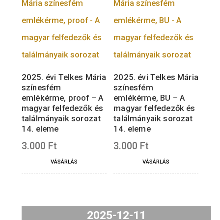
valamint az előjegyzések postázását is
már aznap megkezdjük.
2025. évi Telkes Mária
2025. évi Telkes Már
színesfém
színesfém
emlékérme, proof – A
emlékérme, BU – A
magyar felfedezők és
magyar felfedezők é
találmányaik sorozat
találmányaik sorozat
14. eleme
14. eleme