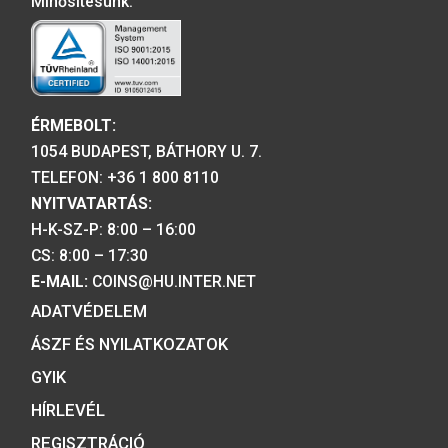
A MAGYAR PÉNZVERŐ a magyar
emlékérmék hivatalos forgalmazója,
piacvezető érme- és éremgyártó,
a forint fizetőeszköz érmék kizárólag
gyártója.
Tulajdonosunk:
Minősítésünk: