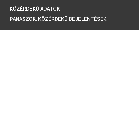
ÉRMEBOLT:
1054 BUDAPEST, BÁTHORY U. 7.
TELEFON: +36 1 800 8110
NYITVATARTÁS:
H-K-SZ-P: 8:00 – 16:00
CS: 8:00 – 17:30
E-MAIL:
COINS@HU.INTER.NET
ADATVÉDELEM
ÁSZF ÉS NYILATKOZATOK
GYIK
HÍRLEVÉL