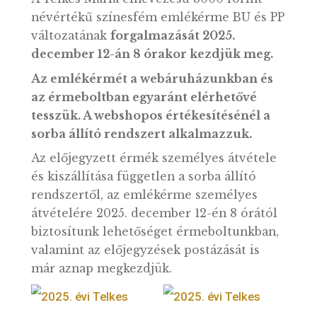
A Telkes Mária elnevezésű 3000 forint
névértékű színesfém emlékérme BU és P
változatának
forgalmazását 2025.
december 12-án 8 órakor kezdjük meg.
Az emlékérmét a webáruházunkban és
az érmeboltban egyaránt elérhetővé
tesszük. A webshopos értékesítésénél a
sorba állító rendszert alkalmazzuk.
Az előjegyzett érmék személyes átvétele
és kiszállítása független a sorba állító
rendszertől, az emlékérme személyes
átvételére 2025. december 12-én 8 órától
biztosítunk lehetőséget érmeboltunkban,