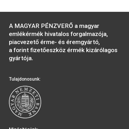
A 2026. évi Aranyforint IX. forgalmi 
és A Magyar Labdarúgó Szövetség
alapításának 125. évfordulója
színesfém emlékérme 2026. június 1
8.00 órától elérhető lesz.
2026-06-12