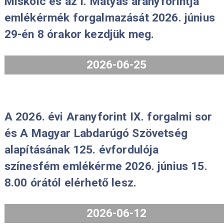
2026-07-29
A Borsod-Abaúj-Zemplén vármegye,
Miskolc és az I. Mátyás aranyforintj
emlékérmék forgalmazását 2026. jú
29-én 8 órakor kezdjük meg.
2026-06-25