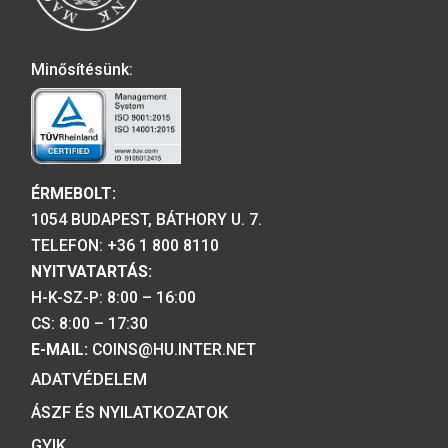
A MAGYAR PÉNZVERŐ a magyar
emlékérmék hivatalos forgalmazója,
piacvezető érme- és éremgyártó,
a forint fizetőeszköz érmék kizárólag
gyártója.
Tulajdonosunk:
Minősítésünk: