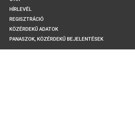
ÉRMEBOLT:
1054 BUDAPEST, BÁTHORY U. 7.
TELEFON: +36 1 800 8110
NYITVATARTÁS:
H-K-SZ-P: 8:00 – 16:00
CS: 8:00 – 17:30
E-MAIL:
COINS@HU.INTER.NET
ADATVÉDELEM
ÁSZF ÉS NYILATKOZATOK
GYIK