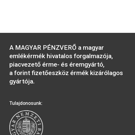
A 2026. évi Aranyforint IX. forgalmi 
és A Magyar Labdarúgó Szövetség
alapításának 125. évfordulója
színesfém emlékérme 2026. június 1
8.00 órától elérhető lesz.
2026-06-12