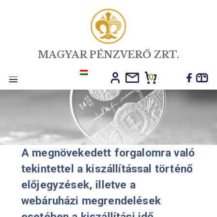
MAGYAR PÉNZVERŐ ZRT.
0
Toggle
navigation
A megnövekedett forgalomra val
tekintettel a kiszállítással történ
előjegyzések, illetve a