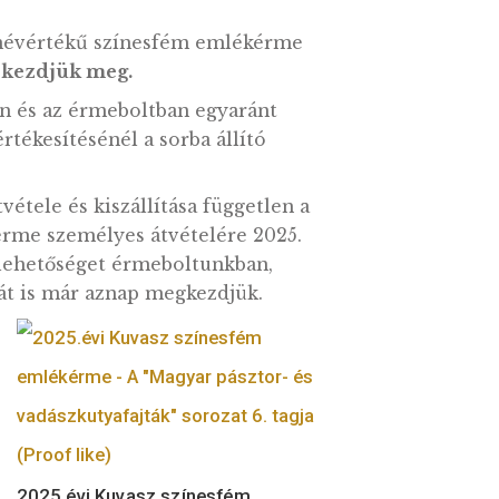
meg.
forint névértékű színesfém emlékérme
r 6-án kezdjük meg.
unkban és az érmeboltban egyaránt
házi értékesítésénél a sorba állító
yes átvétele és kiszállítása független a
z emlékérme személyes átvételére 2025.
osítunk lehetőséget érmeboltunkban,
ostázását is már aznap megkezdjük.