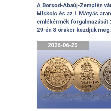
A Borsod-Abaúj-Zempl
Miskolc és az I. Mátyás
emlékérmék forgalmazá
29-én 8 órakor kezdjük