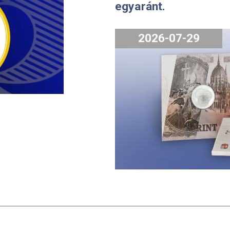
, augusztus 8-
A 2026.évi 
forgalmi so
órától tes
érmeboltu
egyaránt.
2026-