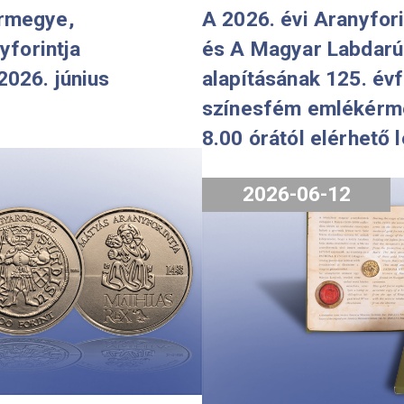
én vármegye,
A 2026. évi
 aranyforintja
és A Magy
sát 2026. június
alapításán
 meg.
színesfém 
8.00 órától