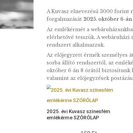
október 6-án kezdjük 
A Kuvasz elnevezésű 3000 
forgalmazását
2025. októbe
Az emlékérmét a webáruház
elérhetővé tesszük. A webáru
rendszert alkalmazzuk.
Az előjegyzett érmék személ
sorba állító rendszertől, a
október 6-án 8 órától bizt
valamint az előjegyzések p