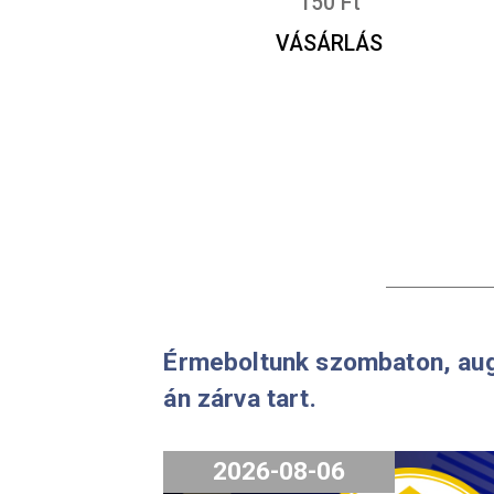
2025. évi Kuvasz színesfém
emlékérme SZÓRÓLAP
150
Ft
VÁSÁRLÁS