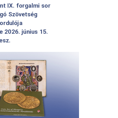
 Aranyforint IX. forgalmi sor
ar Labdarúgó Szövetség
ak 125. évfordulója
emlékérme 2026. június 15.
 elérhető lesz.