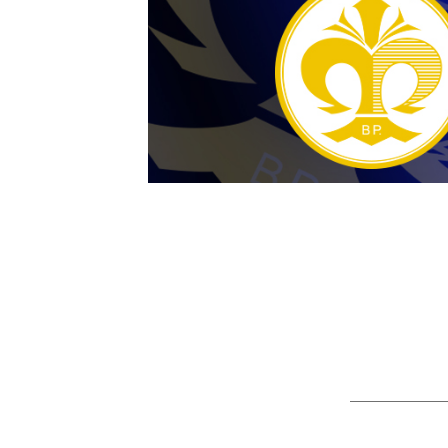
Érmeboltunk szombaton
án zárva tart.
2026-08-06