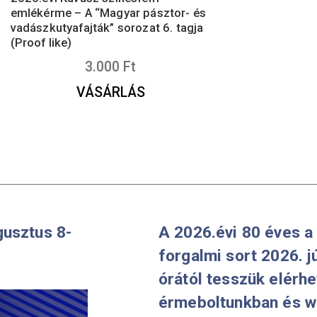
2025.évi Kuvasz színesfém
emlékérme – A “Magyar pásztor- és
vadászkutyafajták” sorozat 6. tagja
(Proof like)
3.000
Ft
VÁSÁRLÁS