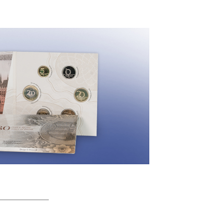
80 éves a forint proof
rt 2026. július 31-én 8.00
szük elérhetővé
nkban és webáruházunkban
07-29