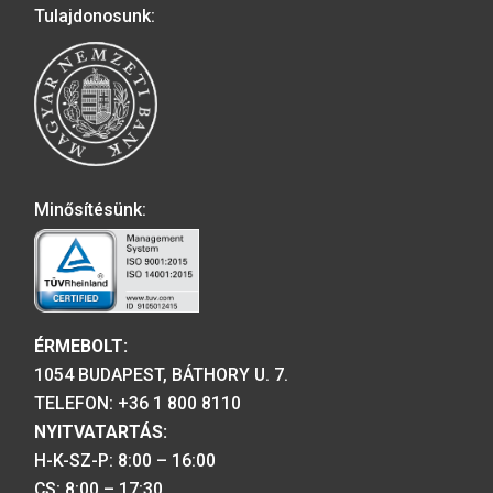
és A Magyar Labdarúgó Szövetség
alapításának 125. évfordulója
színesfém emlékérme 2026. június 1
8.00 órától elérhető lesz.
2026-06-12
A MAGYAR PÉNZVERŐ a magyar