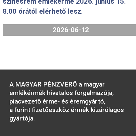
A Borsod-Abaúj-Zemplén vármegye,
Miskolc és az I. Mátyás aranyforintj
emlékérmék forgalmazását 2026. jú
29-én 8 órakor kezdjük meg.
2026-06-25
A 2026. évi Aranyforint IX. forgalmi 