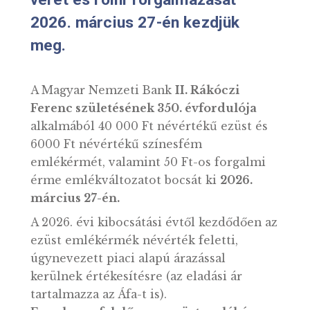
érme emlékváltozat első napi
veret és rolni forgalmazását
2026. március 27-én kezdjük
meg.
A Magyar Nemzeti Bank
II. Rákóczi
Ferenc születésének 350. évfordulója
alkalmából 40 000 Ft névértékű ezüst és
6000 Ft névértékű színesfém
emlékérmét, valamint 50 Ft-os forgalmi
érme emlékváltozatot bocsát ki
2026.
március 27-én.
A 2026. évi kibocsátási évtől kezdődően a