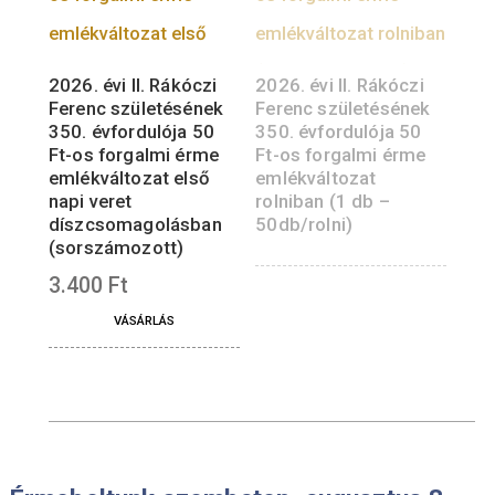
Ferenc születésének
350. évfordulója ezüst
2026. évi II. Rákóczi
emlékérme PP
Ferenc születésének
350. évfordulója
61.000
Ft
patinázott színesfé
emlékérme
VÁSÁRLÁS