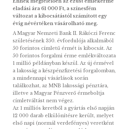
ezüst emlékérmék névérték feletti,
úgynevezett piaci alapú árazással
kerülnek értékesítésre (az eladási ár
tartalmazza az Áfa-t is).
Ennek megfelelően az ezüst emlékérm
eladási ára 61 000 Ft, a színesfém
változat a kibocsátástól számított egy
évig névértéken vásárolható meg.
A Magyar Nemzeti Bank II. Rákóczi Feren
születésének 350. évfordulója alkalmábó
50 forintos címletű érmét is kibocsát. Az
50 forintos forgalmi érme emlékváltozat
1 millió példányban készül. Az új érméve
a lakosság a készpénzfizetési forgalomban
a mindennapi vásárlások során