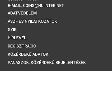
emlékérmék hivatalos forgalmazója,
piacvezető érme- és éremgyártó,
a forint fizetőeszköz érmék kizárólag
gyártója.
Tulajdonosunk:
Minősítésünk: