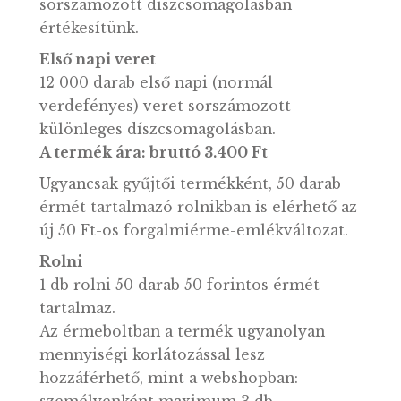
találkozhat, az MNB lakossági pénztára,
illetve a Magyar Pénzverő érmeboltja
címletváltást nem végez.
Az 1 milliós keretből a gyártás első napjá
12 000 darab elkülönítésre került, melye
első napi (normál verdefényes) veretkén
sorszámozott díszcsomagolásban
értékesítünk.
Első napi veret
12 000 darab első napi (normál
verdefényes) veret sorszámozott
különleges díszcsomagolásban.
A termék ára: bruttó 3.400 Ft
Ugyancsak gyűjtői termékként, 50 darab
érmét tartalmazó rolnikban is elérhető a