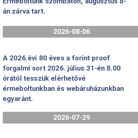
2026. évi II. Rákóczi
2026. évi II. Rákóczi
Ferenc születésének
Ferenc születésének
350. évfordulója 50
350. évfordulója 50
Ft-os forgalmi érme
Ft-os forgalmi érme
emlékváltozat első
emlékváltozat
napi veret
rolniban (1 db –
díszcsomagolásban
50db/rolni)
(sorszámozott)
3.400
Ft
VÁSÁRLÁS
2026-03-25
Érmeboltunk szombaton, augusztus 