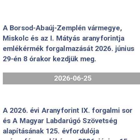
án zárva tart.
2026-08-06
A 2026.évi 80 éves a forint proof
forgalmi sort 2026. július 31-én 8.00
órától tesszük elérhetővé
érmeboltunkban és webáruházunkba
egyaránt.
2026-07-29