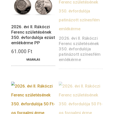
egyaránt.
A webshopos értékesítésénél a
sorba állító rendszert alkalmazzuk.
Az előjegyzett emlékérmék személyes
átvétele és kiszállítása független a sorba
állító rendszertől, az emlékérme
személyes átvételére 2026. március 27-é
8 órától biztosítunk lehetőséget
érmeboltunkban.
2026. évi II. Rákóczi