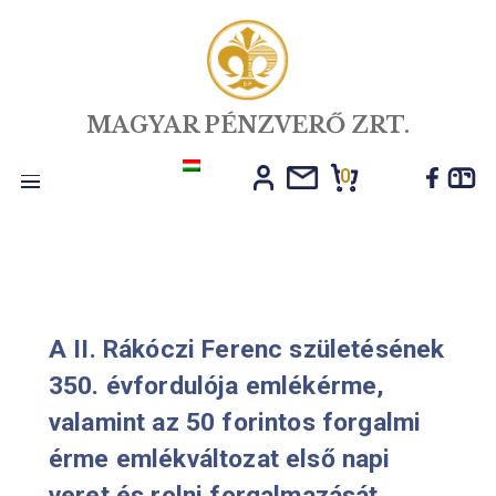
MAGYAR PÉNZVERŐ ZRT.
0
Toggle
navigation
A II. Rákóczi Ferenc születéséne
350. évfordulója emlékérme,
valamint az 50 forintos forgalmi