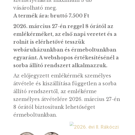
új 50 Ft-os forgalmiérme-emlékváltozat.
Rolni
1 db rolni 50 darab 50 forintos érmét
tartalmaz.
Az érmeboltban a termék ugyanolyan
mennyiségi korlátozással lesz
hozzáférhető, mint a webshopban:
személyenként maximum 3 db
vásárolható meg.
A termék ára: bruttó 7.500 Ft
2026. március 27-én reggel 8 órától az
emlékérméket, az első napi veretet és a
rolnit is elérhetővé tesszük
webáruházunkban és érmeboltunkban