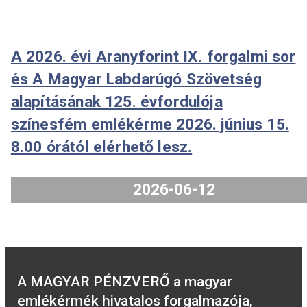
Miskolc és az I. Mátyás aranyforint
emlékérmék forgalmazását 2026. jú
29-én 8 órakor kezdjük meg.
2026-06-25
A 2026. évi Aranyforint IX. forgalmi
és A Magyar Labdarúgó Szövetség
alapításának 125. évfordulója
színesfém emlékérme 2026. június 
8.00 órától elérhető lesz.