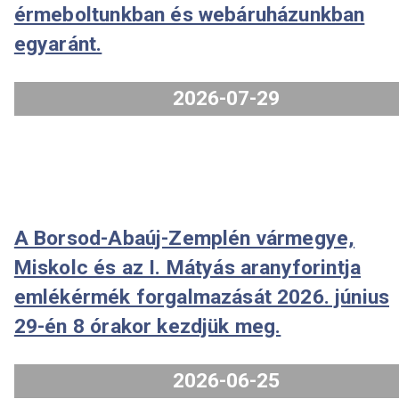
A 2026.évi 80 éves a forint proof
forgalmi sort 2026. július 31-én 8.0
órától tesszük elérhetővé
érmeboltunkban és webáruházunkb
egyaránt.
2026-07-29
A Borsod-Abaúj-Zemplén vármegye