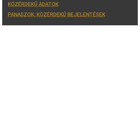
H-K-SZ-P: 8:00 – 16:00
CS: 8:00 – 17:30
E-MAIL:
COINS@HU.INTER.NET
ADATVÉDELEM
ÁSZF ÉS NYILATKOZATOK
GYIK
HÍRLEVÉL
REGISZTRÁCIÓ
KÖZÉRDEKŰ ADATOK
PANASZOK, KÖZÉRDEKŰ BEJELENTÉSEK