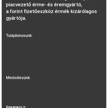
2026-06-12
A MAGYAR PÉNZVERŐ a magyar
emlékérmék hivatalos forgalmazója,
piacvezető érme- és éremgyártó,
a forint fizetőeszköz érmék kizárólago
gyártója.
Tulajdonosunk: