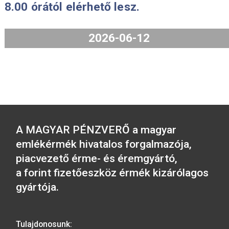
emlékérmék forgalmazását 2026. jú
29-én 8 órakor kezdjük meg.
2026-06-25
A 2026. évi Aranyforint IX. forgalmi 
és A Magyar Labdarúgó Szövetség
alapításának 125. évfordulója
színesfém emlékérme 2026. június 1
8.00 órától elérhető lesz.