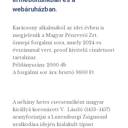
8 órától elérhető lesz az
érmeboltunkban és a
webáruházban.
Karácsony alkalmából az idei évben is
megjelenik a Magyar Pénzverő Zrt.
ünnepi forgalmi sora, amely 2024-es
évszámmal vert, proof kivitelű címletsor
tartalmaz.
Példányszám: 2000 db
A forgalmi sor ára: bruttó 9600 Ft