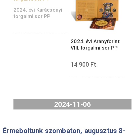
egyaránt.
A termékek értékesítésénél a sorba állító
rendszert alkalmazzuk.
2024. évi Karácsonyi
forgalmi sor PP
2024. évi Aranyforint
VIII. forgalmi sor PP
14.900
Ft