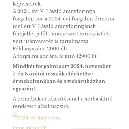
A néhány hetes csecsemőként magyar
királlyá koronázott V. László (1453–1457)
aranyforintjai a Luxemburgi Zsigmond
uralkodása idején kialakult típust
képviselték.
A 2024. évi V. László aranyforintja
forgalmi sor a 2024. évi forgalmi érmeso
mellett V. László aranyforintjának
fémjellel jelölt, aranyozott színezüstből
vert utánveretét is tartalmazza
Példányszám: 2000 db
A forgalmi sor ára: bruttó 12900 Ft
Mindkét forgalmi sort 2024. november
7-én 8 órától tesszük elérhetővé
érmeboltunkban és a webáruházban