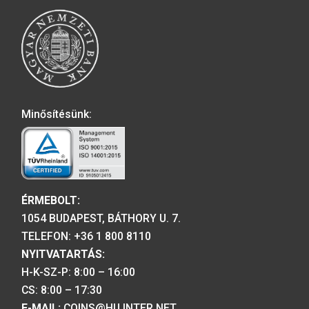
2026-06-12
A MAGYAR PÉNZVERŐ a magyar
emlékérmék hivatalos forgalmazója,
piacvezető érme- és éremgyártó,
a forint fizetőeszköz érmék kizárólag
gyártója.
Tulajdonosunk: