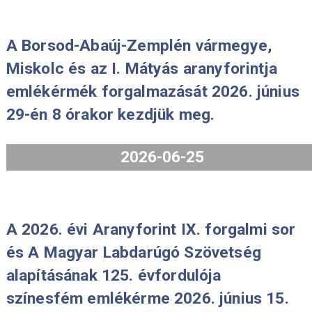
forgalmi sort 2026. július 31-én 8.00
órától tesszük elérhetővé
érmeboltunkban és webáruházunkba
egyaránt.
2026-07-29
A Borsod-Abaúj-Zemplén vármegye,
Miskolc és az I. Mátyás aranyforintj