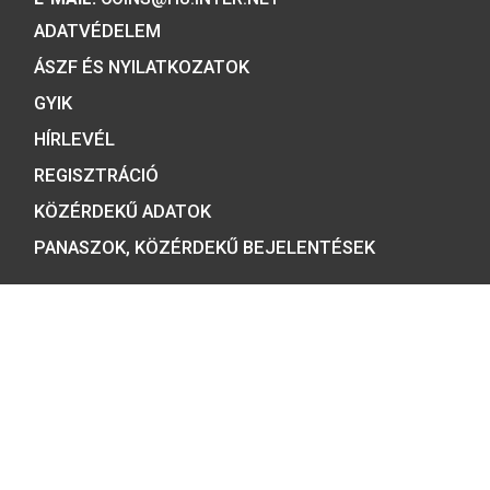
Minősítésünk:
ÉRMEBOLT:
1054 BUDAPEST, BÁTHORY U. 7.
TELEFON: +36 1 800 8110
NYITVATARTÁS:
H-K-SZ-P: 8:00 – 16:00