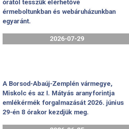
A 2026.évi 80 éves a forint proof
forgalmi sort 2026. július 31-én 8.00
órától tesszük elérhetővé
érmeboltunkban és webáruházunkba
egyaránt.
2026-07-29