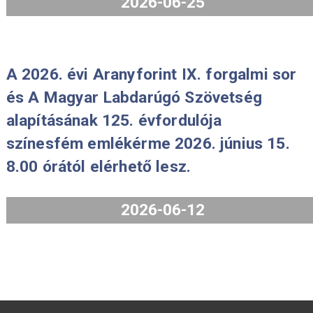
A Borsod-Abaúj-Zemplén vármegye,
Miskolc és az I. Mátyás aranyforintj
emlékérmék forgalmazását 2026. jú
29-én 8 órakor kezdjük meg.
2026-06-25
A 2026. évi Aranyforint IX. forgalmi 
és A Magyar Labdarúgó Szövetség
alapításának 125. évfordulója
színesfém emlékérme 2026. június 1