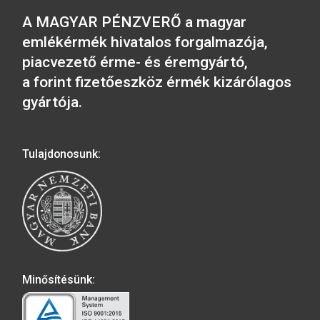
8.00 órától elérhető lesz.
2026-06-12
A MAGYAR PÉNZVERŐ a magyar
emlékérmék hivatalos forgalmazója,
piacvezető érme- és éremgyártó,
a forint fizetőeszköz érmék kizárólag
gyártója.