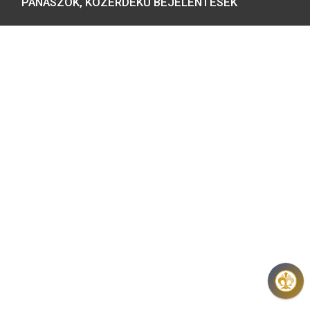
NYITVATARTÁS:
H-K-SZ-P: 8:00 – 16:00
CS: 8:00 – 17:30
E-MAIL:
COINS@HU.INTER.NET
ADATVÉDELEM
ÁSZF ÉS NYILATKOZATOK
GYIK
HÍRLEVÉL
REGISZTRÁCIÓ
KÖZÉRDEKŰ ADATOK
PANASZOK, KÖZÉRDEKŰ BEJELENTÉSEK