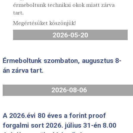
Felhívjuk kedves vásárlóink figyelmét,
hogy 2026.06.04-én (csütörtökön)
érmeboltunk technikai okok miatt zárva
tart
.
Megértésüket köszönjük!
2026-05-20
Érmeboltunk szombaton, augusztus 
án zárva tart.
2026-08-06