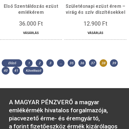
Borvidék – Somló érem
Borvidék – Tokaj é
ezüst
ezüst
36.000
Ft
36.000
Ft
VÁSÁRLÁS
VÁSÁRLÁS
Első Szentáldozás ezüst
Születésnapi ezüst é
emlékérem
virág és szív díszíté