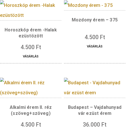
Díszdoboz bőr borítású
Horoszkóp érem -Mé
38,61 mm-es érméhez –
ezüstözött
kék
4.500
Ft
3.900
Ft
VÁSÁRLÁS
VÁSÁRLÁS
Mozdony érem – 3
Horoszkóp érem -Halak
ezüstözött
4.500
Ft
4.500
Ft
VÁSÁRLÁS