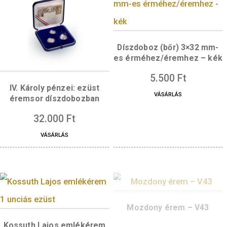
Díszdoboz (bőr) 3×3
es érméhez/éremhez 
5.500
Ft
IV. Károly pénzei: ezüst
VÁSÁRLÁS
éremsor díszdobozban
32.000
Ft
VÁSÁRLÁS