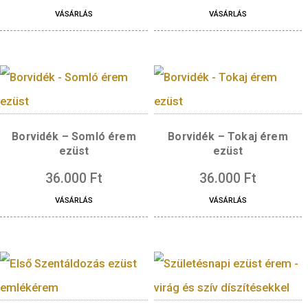
VÁSÁRLÁS
Alkalmi érem II. réz
Budapest – Vajdahu
(szöveg+szöveg)
vár ezüst érem
4.500
Ft
36.000
Ft
VÁSÁRLÁS
VÁSÁRLÁS