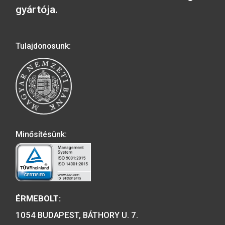
36.000
Ft
12.900
Ft
VÁSÁRLÁS
VÁSÁRLÁS
Előző
1
2
3
…
35
36
37
38
40
41
Következő
A MAGYAR PÉNZVERŐ a magyar
emlékérmék hivatalos forgalmazója,
piacvezető érme- és éremgyártó,
a forint fizetőeszköz érmék kizárólag