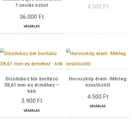
Mozdony érem – 
Kossuth Lajos emlékérem
1 unciás ezüst
4.500
Ft
36.000
Ft
VÁSÁRLÁS