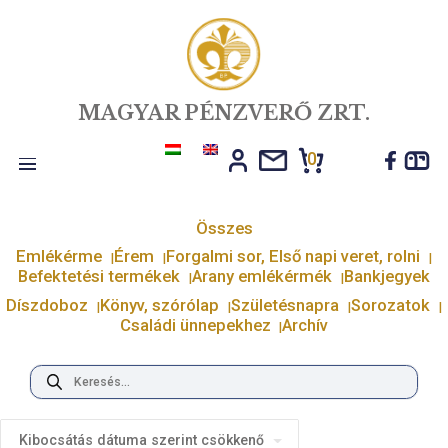
MAGYAR PÉNZVERŐ ZRT.
0
Toggle
navigation
Összes
Emlékérme
Érem
Forgalmi sor, Első napi veret, r
Befektetési termékek
Arany emlékérmék
Bankj
Díszdoboz
Könyv, szórólap
Születésnapra
Soro
Családi ünnepekhez
Archív
Products
search