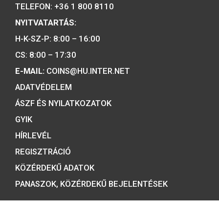
gyártója.
Tulajdonosunk:
Minősítésünk:
ÉRMEBOLT: